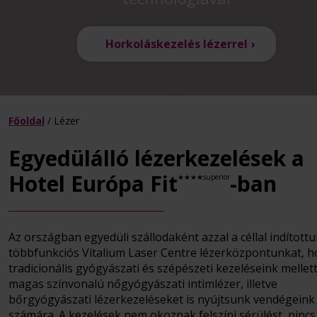
Horkoláskezelés lézerrel
Főoldal
/
Lézer
Egyedülálló lézerkezelések a
Hotel Európa Fit
-ban
★★★★superior
Az országban egyedüli szállodaként azzal a céllal indítottu
többfunkciós Vitalium Laser Centre lézerközpontunkat, h
tradicionális gyógyászati és szépészeti kezeléseink mellet
magas színvonalú nőgyógyászati intimlézer, illetve
bőrgyógyászati lézerkezeléseket is nyújtsunk vendégeink
számára. A kezelések nem okoznak felszíni sérülést, nincs