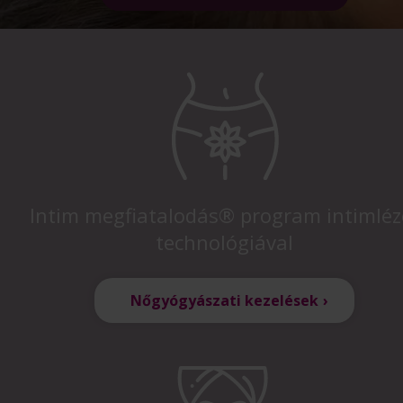
Intim megfiatalodás® program intimléz
technológiával
Nőgyógyászati kezelések