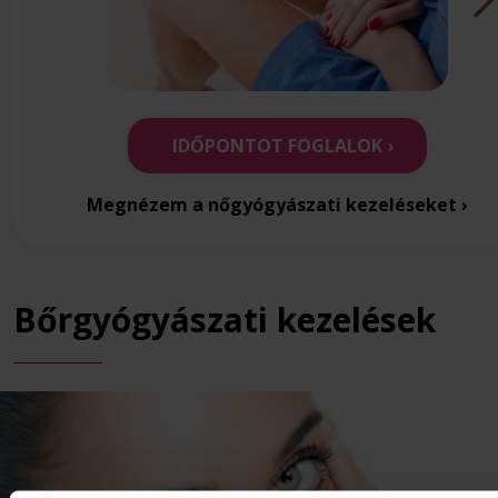
IDŐPONTOT FOGLALOK
Megnézem a nőgyógyászati kezeléseket ›
Bőrgyógyászati kezelések