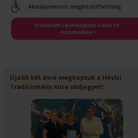
Akadálymentes megközelíthetőség
A Vitalium Lézerközpont Covid-19
intézkedései
Újabb két évre megkaptuk a Hévízi
Tradicionális Kúra védjegyet!