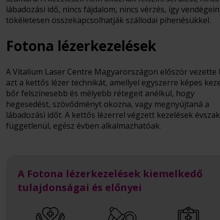
lábadozási idő, nincs fájdalom, nincs vérzés, így vendégei
tökéletesen összekapcsolhatják szállodai pihenésükkel.
Fotona lézerkezelések
A Vitalium Laser Centre Magyarországon először vezette
azt a kettős lézer technikát, amellyel egyszerre képes keze
bőr felszínesebb és mélyebb rétegeit anélkül, hogy
hegesedést, szövődményt okozna, vagy megnyújtaná a
lábadozási időt. A kettős lézerrel végzett kezelések évszak
függetlenül, egész évben alkalmazhatóak.
A Fotona lézerkezelések kiemelkedő
tulajdonságai és előnyei