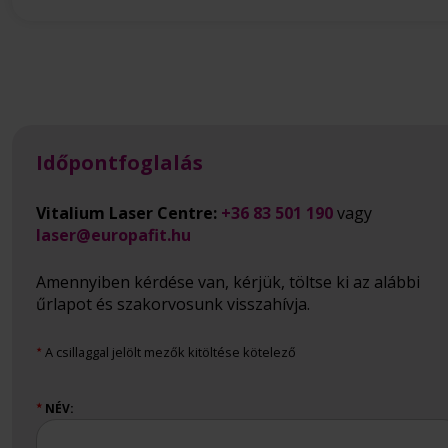
Időpontfoglalás
Vitalium Laser Centre:
+36 83 501 190
vagy
laser@europafit.hu
Amennyiben kérdése van, kérjük, töltse ki az alábbi
űrlapot és szakorvosunk visszahívja.
A csillaggal jelölt mezők kitöltése kötelező
★
NÉV:
★