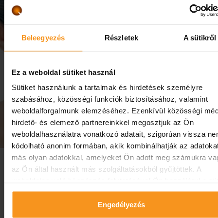
Beleegyezés
Részletek
A sütikről
Ez a weboldal sütiket használ
Sütiket használunk a tartalmak és hirdetések személyre
szabásához, közösségi funkciók biztosításához, valamint
weboldalforgalmunk elemzéséhez. Ezenkívül közösségi méd
hirdető- és elemező partnereinkkel megosztjuk az Ön
weboldalhasználatra vonatkozó adatait, szigorúan vissza n
kódolható anonim formában, akik kombinálhatják az adatoka
más olyan adatokkal, amelyeket Ön adott meg számukra va
Gyengéd megfiatalodás® program
az Ön által használt más szolgáltatásokból gyűjtöttek. A
weboldalon való böngészés folytatásával Ön hozzájárul a süt
A fiatalító program segítségével az arcbőr több évvel
használatához.
fiatalabb állapotát lehet elérni, amely egyrészt azonnal
Engedélyezés
látható a kezelés után, másrészről a lézernyaláb egy