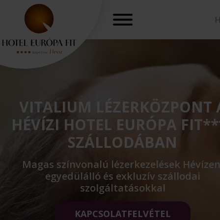
VITALIUM LÉZERKÖZPONT 
HÉVÍZI HOTEL EURÓPA FIT**
SZÁLLODÁBAN
Magas színvonalú lézerkezelések Hévízen
egyedülálló és exkluzív szállodai
szolgáltatásokkal
KAPCSOLATFELVÉTEL