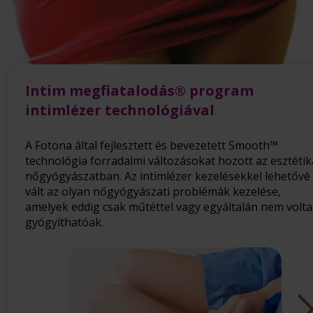
Intim megfiatalodás® program
intimlézer technológiával
A Fotona által fejlesztett és bevezetett Smooth™
technológia forradalmi változásokat hozott az esztétik
nőgyógyászatban. Az intimlézer kezelésekkel lehetővé
vált az olyan nőgyógyászati problémák kezelése,
amelyek eddig csak műtéttel vagy egyáltalán nem volt
gyógyíthatóak.