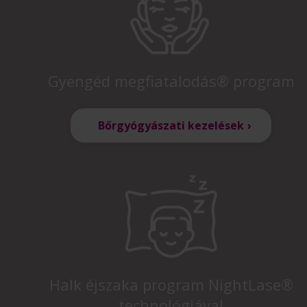
Gyengéd megfiatalodás® program
Bőrgyógyászati kezelések
Halk éjszaka program NightLase®
technológiával