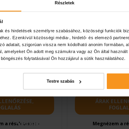
Részletek
yaralás
A sportteljesítmény
után a regeneráció
ál
is számít. Válassza a
mak és hirdetések személyre szabásához, közösségi funkciók biz
8
Spartan Sprint &
2026.06.21 - 2026.08.30.
hez. Ezenkívül közösségi média-, hirdető- és elemező partner
Super csomag
min. 2 éj
zó adatait, szigorúan vissza nem kódolható anonim formában, a
bármelyikét, és
töltődjön fel
l, amelyeket Ön adott meg számukra vagy az Ön által használt
wellnesszel,
ó böngészés folytatásával Ön hozzájárul a sütik használatához.
kezelésekkel és
szakértői
s
támogatással
Testre szabás
Hévízen!
LLENŐRZÉSE,
ÁRAK ELLEN
OGLALÁS
FOGLAL
Senior 60+ ajánlat
 a részleteket
Megnézem a ré