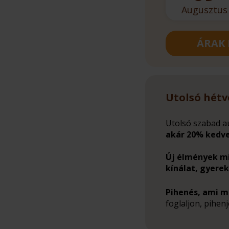
Augusztus
ÁRAK 
Utolsó hétv
Utolsó szabad a
akár 20% kedv
Új élmények m
kínálat, gyerek
Pihenés, ami mi
foglaljon, pihenj