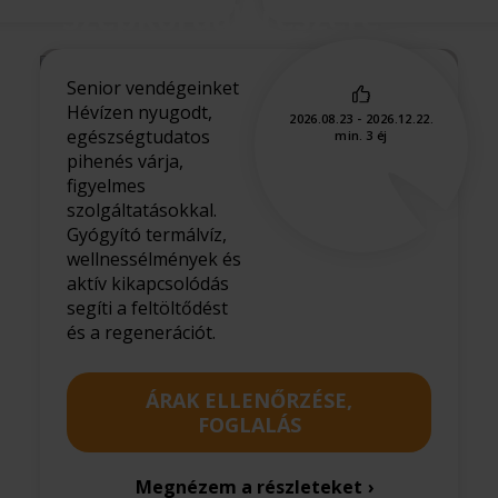
Szépkorúak részére
Senior vendégeinket
Hévízen nyugodt,
2026.08.23 - 2026.12.22.
egészségtudatos
min. 3 éj
pihenés várja,
figyelmes
szolgáltatásokkal.
Gyógyító termálvíz,
wellnessélmények és
aktív kikapcsolódás
segíti a feltöltődést
és a regenerációt.
ÁRAK ELLENŐRZÉSE,
FOGLALÁS
Megnézem a részleteket