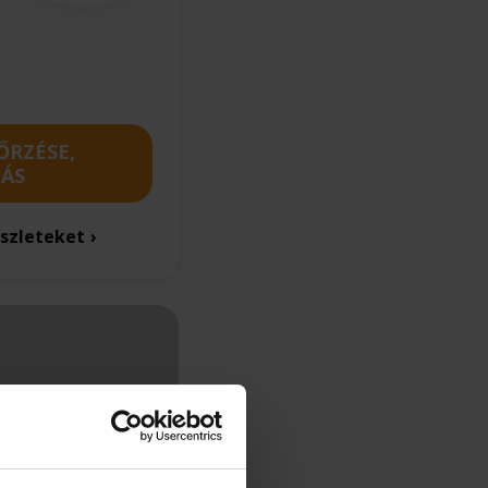
ŐRZÉSE,
ÁS
szleteket
nt & Super