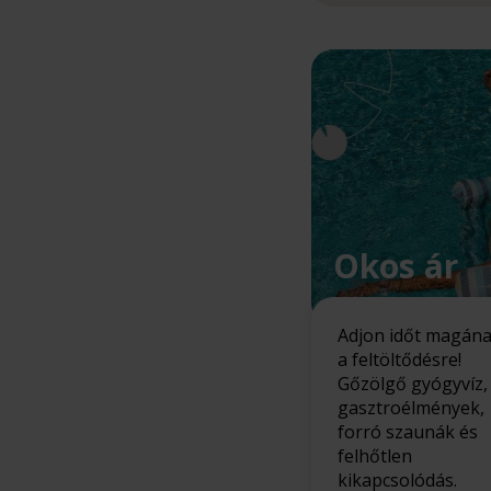
Okos ár
Adjon időt magán
a feltöltődésre!
Gőzölgő gyógyvíz,
gasztroélmények,
forró szaunák és
felhőtlen
kikapcsolódás.