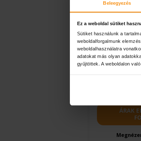
Beleegyezés
Családi n
Ez a weboldal sütiket haszn
Foglalja le időben
Sütiket használunk a tartal
hévízi nyaralását!
weboldalforgalmunk elemzésé
medence, szuper
weboldalhasználatra vonatko
programok, profi
animátorcsapat,
adatokat más olyan adatokka
időjárás-független
gyűjtöttek. A weboldalon val
nyári élmények.
Szállás félpanziós
ellátással 4,99 éve
korig grátisz!
ÁRAK E
F
Megnézem