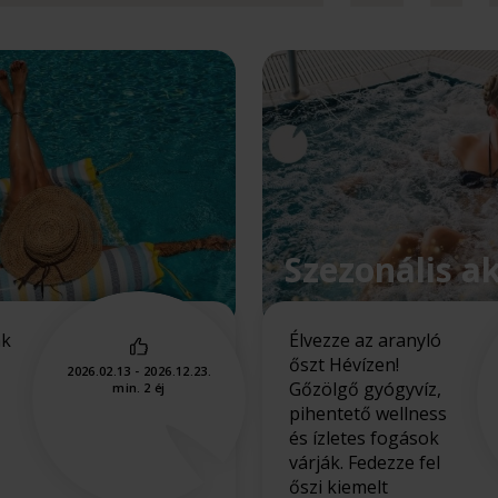
Szezonális a
ak
Élvezze az aranyló
őszt Hévízen!
2026.02.13 - 2026.12.23.
Gőzölgő gyógyvíz,
min. 2 éj
pihentető wellness
és ízletes fogások
várják. Fedezze fel
őszi kiemelt