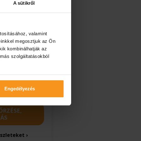
A sütikről
2026.07.18 - 2026.12.22.
min. 2 éj
tosításához, valamint
einkkel megosztjuk az Ön
kik kombinálhatják az
 más szolgáltatásokból
Engedélyezés
ŐRZÉSE,
ÁS
szleteket