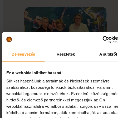
Beleegyezés
Részletek
A sütikről
Nagy örömmel osztjuk meg, hogy szállodánk ismét
Ez a weboldal sütiket használ
elnyerte a Hévízi Tradicionális Kúra védjegyet,...
Sütiket használunk a tartalmak és hirdetések személyre
szabásához, közösségi funkciók biztosításához, valamint
Tovább a hírhez
weboldalforgalmunk elemzéséhez. Ezenkívül közösségi méd
hirdető- és elemező partnereinkkel megosztjuk az Ön
weboldalhasználatra vonatkozó adatait, szigorúan vissza n
kódolható anonim formában, akik kombinálhatják az adatoka