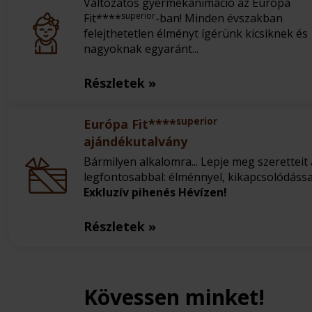
Változatos gyermekanimáció az Európa
superior
Fit****
-ban! Minden évszakban
felejthetetlen élményt ígérünk kicsiknek és
nagyoknak egyaránt...
Részletek »
superior
Európa Fit****
ajándékutalvány
Bármilyen alkalomra... Lepje meg szeretteit 
legfontosabbal: élménnyel, kikapcsolódással
Exkluzív pihenés Hévízen!
Részletek »
Kövessen minket!