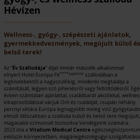
Hévízen
Wellness-, gyógy-, szépészeti ajánlatok,
gyermekkedvezmények, megújult külső é
belső terek!
Az "
Év Szállodája
" díjat immár második alkalommal
****superior
elnyert Hotel Európa Fit
szállodában a
legkisebbektől a nagyszülőkig, mindenki megtalálja a
számítását, legyen szó pihenésről vagy feltöltődésről. Egé
évben számtalan ajánlattal, családbarát akciókkal, wellnes
kikapcsolódással várjuk Önt és családját, csupán néhány
percnyi sétára Európa legnagyobb meleg vizű gyógytavátó
elmúlt időszakban a szálloda külső és belső tere megújult
magasabb színvonalt biztosítva Vendégeink számára.
2023 óta a
Vitalium Medical Centre
egészségközpontun
exkluzív környezetben, magánegészségügyi szolgáltatáso