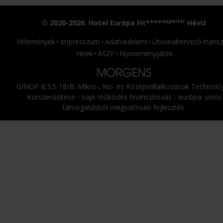
superior
© 2020-2026. Hotel Európa Fit****
Hévíz
Vélemények
Impresszum
Adatvédelem
Útvonaltervező-transz
Hírek
ÁSZF
Nyereményjáték
GINOP-8.3.5-18/B: Mikro-, Kis- és Középvállalkozások Technológ
Korszerűsítése - napi működés finanszírozás - európai uniós
támogatásból megvalósuló fejlesztés.