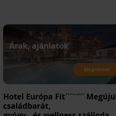
Árak, ajánlatok
Megnézem
Hotel Európa Fit
Megúju
★★★★superior
családbarát,
gyógy-, és wellness szálloda