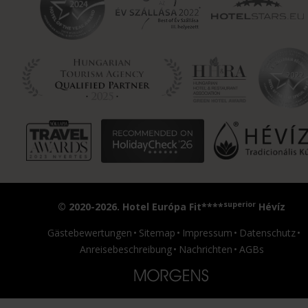
superior
© 2020-2026. Hotel Európa Fit****
Hévíz
Gästebewertungen
Sitemap
Impressum
Datenschutz
Anreisebeschreibung
Nachrichten
AGBs