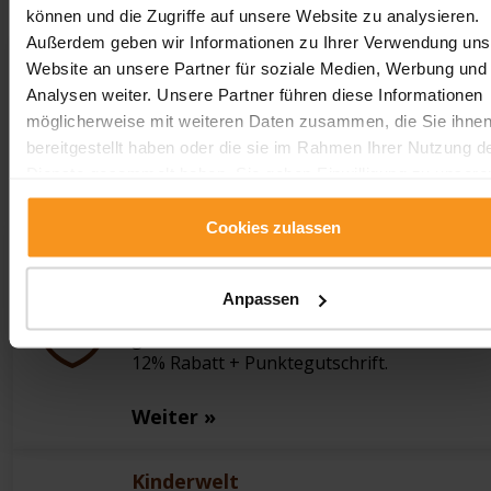
können und die Zugriffe auf unsere Website zu analysieren.
Außerdem geben wir Informationen zu Ihrer Verwendung uns
Bade- und Saunalandschaft
Website an unsere Partner für soziale Medien, Werbung und
Ein komplett erneuertes und verschönertes
Analysen weiter. Unsere Partner führen diese Informationen
Ambiente erwartet unsere Gäste in dem
möglicherweise mit weiteren Daten zusammen, die Sie ihne
Badebereich. Die bisher weißen Wände...
bereitgestellt haben oder die sie im Rahmen Ihrer Nutzung d
Dienste gesammelt haben. Sie geben Einwilligung zu unsere
Weiter »
Cookies, wenn Sie unsere Webseite weiterhin nutzen.
Cookies zulassen
Loyalitätsprogramm
Schließen Sie sich unserem European fit
Anpassen
Traveller Loyalitätsprogramm heute noch a
genießen Sie Vorteile und Rabatte! Bis zu
12% Rabatt + Punktegutschrift.
Weiter »
Kinderwelt