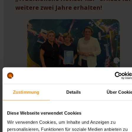
weitere zwei Jahre erhalten!
Mit großer Freude teilen wir mit, dass unser Hotel
Zustimmung
Details
Über Cooki
erneut mit dem Qualitätssiegel „Traditionelle...
Weiterlesen
Diese Webseite verwendet Cookies
Wir verwenden Cookies, um Inhalte und Anzeigen zu
personalisieren, Funktionen für soziale Medien anbieten zu