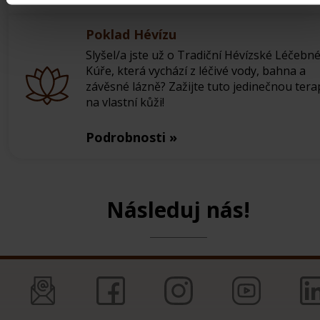
Poklad Hévízu
Slyšel/a jste už o Tradiční Hévízské Léčebn
Kúře, která vychází z léčivé vody, bahna a
závěsné lázně? Zažijte tuto jedinečnou terap
na vlastní kůži!
Podrobnosti »
Následuj nás!