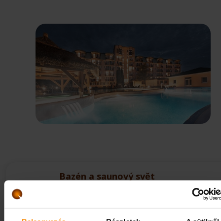
Bazén a saunový svět
Náš bazén a saunový svět nabízí příjemný
odpočinek: uvolňující koupání v zážitkovém
bazénu, osvěžující saunování.