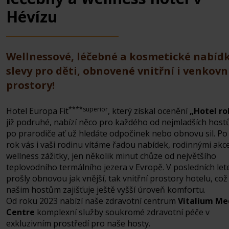
Hévízu
Wellnessové, léčebné a kosmetické nabídk
slevy pro děti, obnovené vnitřní i venkovn
prostory!
****superior
Hotel Europa Fit
, který získal ocenění
„Hotel ro
již podruhé, nabízí něco pro každého od nejmladších host
po prarodiče ať už hledáte odpočinek nebo obnovu sil. Po 
rok vás i vaši rodinu vítáme řadou nabídek, rodinnými akc
wellness zážitky, jen několik minut chůze od největšího
teplovodního termálního jezera v Evropě. V posledních let
prošly obnovou jak vnější, tak vnitřní prostory hotelu, což
našim hostům zajišťuje ještě vyšší úroveň komfortu.
Od roku 2023 nabízí naše zdravotní centrum
Vitalium Me
Centre
komplexní služby soukromé zdravotní péče v
exkluzivním prostředí pro naše hosty.