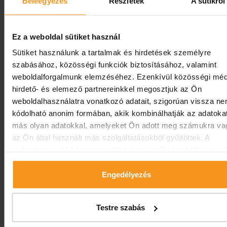
Beleegyezés
Részletek
A sütikről
Podrobnosti »
Ez a weboldal sütiket használ
Věrnostní program
Sütiket használunk a tartalmak és hirdetések személyre
Připojte se ještě dnes k našemu věrnostní
szabásához, közösségi funkciók biztosításához, valamint
programu, který je k dispozici v angličtině, 
weboldalforgalmunk elemzéséhez. Ezenkívül közösségi méd
užívejte si výhod a slev! Až 12% sleva +
hirdető- és elemező partnereinkkel megosztjuk az Ön
připsání bodů.
weboldalhasználatra vonatkozó adatait, szigorúan vissza n
kódolható anonim formában, akik kombinálhatják az adatoka
Více informací »
más olyan adatokkal, amelyeket Ön adott meg számukra va
az Ön által használt más szolgáltatásokból gyűjtöttek. A
Dětské programy
weboldalon való böngészés folytatásával Ön hozzájárul a süt
használatához.
Rozmanitá dětská animace v zcela novém
herním království Roomli. Programy nezávis
Engedélyezés
na počasí a nezapomenutelné zážitky pro
všechny věkové skupiny.
Testre szabás
Více informací »