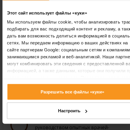
Перейти к новостям
Этот сайт использует файлы «куки»
Мы используем файлы cookie, чтобы анализировать тра
подбирать для вас подходящий контент и рекламу, а так
дать вам возможность делиться информацией в социал
сетях. Мы передаем информацию о ваших действиях на
Бассейны и сауны
сайте партнерам Google: социальным сетям и компаниям
Любителей спа и велнеса ожидают
занимающимся рекламой и веб-аналитикой. Наши партн
бассейны отеля общей водной
могут комбинировать эти сведения с предоставленной в
поверхностью почти 270 м2 Познайте
информацией, а также данными, которые они получили п
целебную силу воды...
использовании вами их сервисов. Продолжая использов
наш сайт, вы соглашаетесь на использование нами куки-
Подробности »
файлов.
Разрешить все файлы «куки»
Vitalium Laser Centre
Настроить
Открылся новый многофункциональный
лазерный центр Vitalium Laser Centre по
руководством опытных врачей-