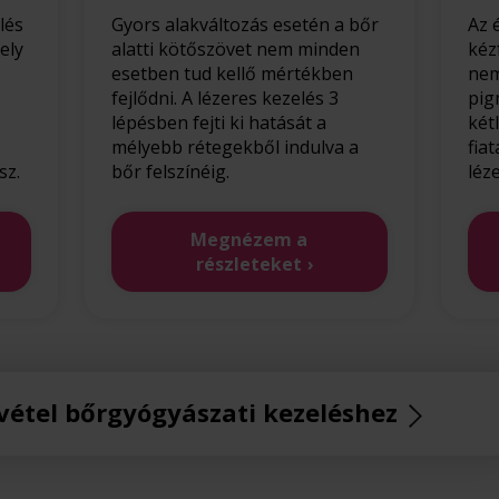
lés
Gyors alakváltozás esetén a bőr
Az 
ely
alatti kötőszövet nem minden
kéz
esetben tud kellő mértékben
nem
fejlődni. A lézeres kezelés 3
pig
lépésben fejti ki hatását a
két
mélyebb rétegekből indulva a
fia
sz.
bőr felszínéig.
léz
Megnézem a
részleteket
vétel bőrgyógyászati kezeléshez