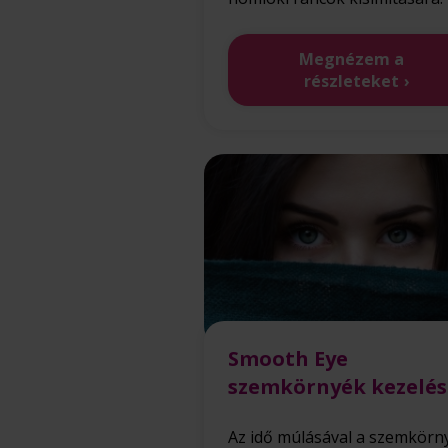
Megnézem a
részleteket
Smooth Eye
szemkörnyék kezelés
Az idő múlásával a szemkörn