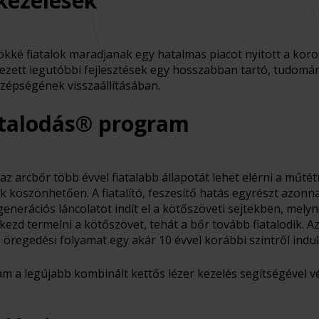
kezelések
kké fiatalok maradjanak egy hatalmas piacot nyitott a koro
ezett legutóbbi fejlesztések egy hosszabban tartó, tudomá
szépségének visszaállításában.
talodás® program
 az arcbőr több évvel fiatalabb állapotát lehet elérni a műt
köszönhetően. A fiatalító, feszesítő hatás egyrészt azonnal
enerációs láncolatot indít el a kötőszöveti sejtekben, melyne
ezd termelni a kötőszövet, tehát a bőr tovább fiatalodik. 
öregedési folyamat egy akár 10 évvel korábbi szintről indul
a legújabb kombinált kettős lézer kezelés segítségével vég