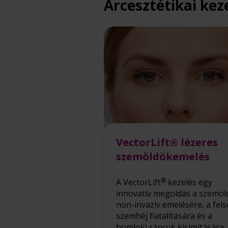
Arcesztétikai kez
VectorLift® lézeres
szemöldökemelés
®
A VectorLift
kezelés egy
innovatív megoldás a szemöl
non-invazív emelésére, a fels
szemhéj fiatalítására és a
homloki ráncok kisimítására.