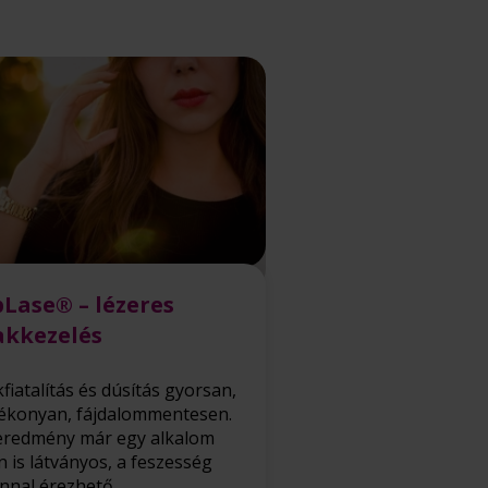
pLase® – lézeres
akkezelés
kfiatalítás és dúsítás gyorsan,
ékonyan, fájdalommentesen.
eredmény már egy alkalom
n is látványos, a feszesség
nnal érezhető.