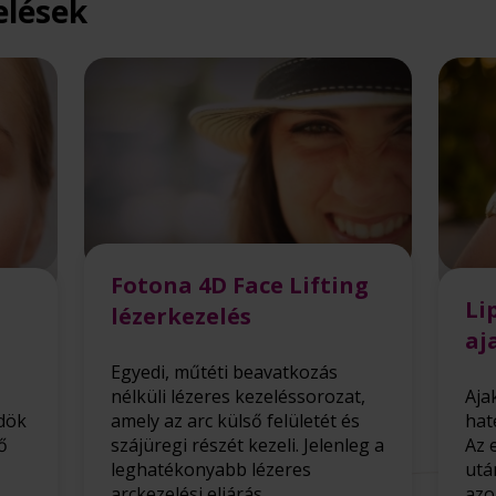
elések
Fotona 4D Face Lifting
Li
lézerkezelés
aj
Egyedi, műtéti beavatkozás
nélküli lézeres kezeléssorozat,
Aja
dök
amely az arc külső felületét és
hat
ő
szájüregi részét kezeli. Jelenleg a
Az 
leghatékonyabb lézeres
utá
arckezelési eljárás.
azo