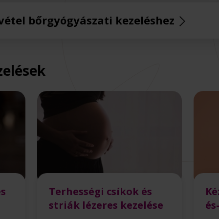
vétel bőrgyógyászati kezeléshez
zelések
es
Terhességi csíkok és
Ké
striák lézeres kezelése
és