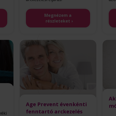
Megnézem a
részleteket
Ak
Age Prevent évenkénti
mó
fenntartó arckezelés
yéki