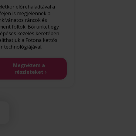
életkor előrehaladtával a
fejen is megjelennek a
kívánatos ráncok és
ment foltok. Bőrünket egy
lépéses kezelés keretében
talíthatjuk a Fotona kettős
er technológiájával.
Megnézem a
részleteket