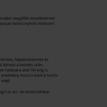
sodást megállító kezeléseknek.
nyosan bebizonyított módszert
étmentes, fájdalommentes és
 látható a kezelés után,
k hatására akár fél évig is
Az eredmény hosszú évekre tartós
 majd.
zi az arc- és testesztétikai