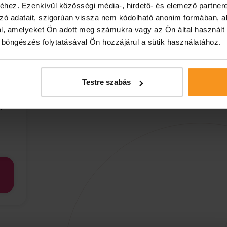
hez. Ezenkívül közösségi média-, hirdető- és elemező partner
zó adatait, szigorúan vissza nem kódolható anonim formában, a
l, amelyeket Ön adott meg számukra vagy az Ön által használt
ó böngészés folytatásával Ön hozzájárul a sütik használatához.
tó
Testre szabás
gyva