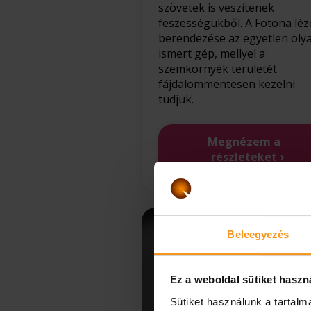
szövetek is veszítenek
feszességükből. A Fotona léz
berendezése az egyetlen oly
ismert gép, mellyel a
szemkörnyék területét
fájdalommentesen kezelni
tudjuk.
Megnézem a
részleteket
Beleegyezés
Ez a weboldal sütiket haszn
Sütiket használunk a tartal