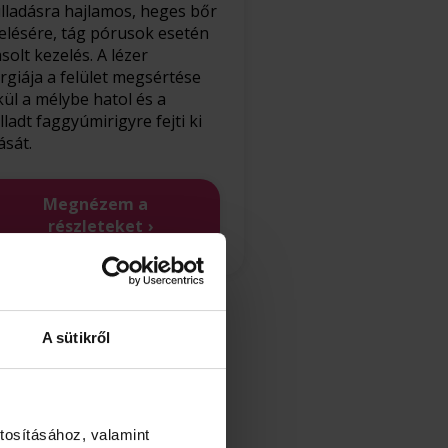
lladásra hajlamos, heges bőr
elésére, tág pórusok esetén
asolt kezelés. A lézer
rgiája a felület megsértése
kül a mélybe hatol és a
lladt faggyúmirigyre fejti ki
ását.
Megnézem a
részleteket
A sütikről
tosításához, valamint