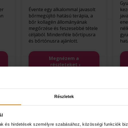
Gyu
er
Évente egy alkalommal javasolt
kez
an
bőrmegújító hatású terápia, a
jav
bőr kollagén állományának
ene
megőrzése és feszesebbé tétele
nél
céljából. Mindenféle bőrtípusra
gyu
és bőrtónusra ajánlott.
hat
Megnézem a
részleteket
Részletek
ál
mak és hirdetések személyre szabásához, közösségi funkciók biz