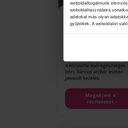
weboldalforgalmunk elemzésé
weboldalhasználatra vonatko
Twinlight 3D
adatokat más olyan adatokka
ránceltávolító,
gyűjtöttek. A weboldalon val
bőrmegújító kezelés
Precíz, szakaszos bőrmegújí
kezelés, mely a bőrhibákat
célozza meg, érintetlenül ha
a körülötte lévő egészséges
bőrt. Ráncos arcbőr esetén
javasolt kezelés.
Megnézem a
részleteket