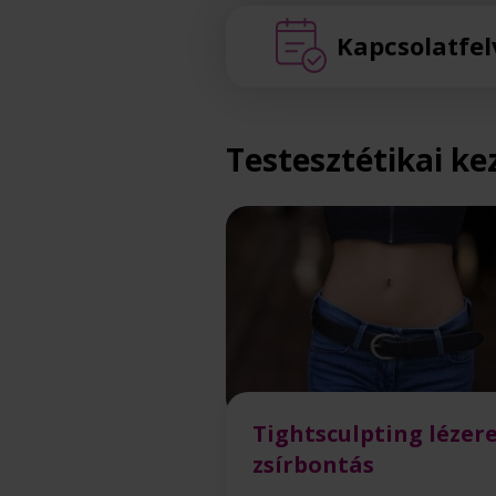
Kapcsolatfel
Testesztétikai ke
Tightsculpting lézer
zsírbontás