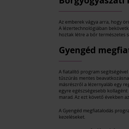
Bőrgyógyászati 
Az emberek vágya arra, hogy örö
A lézertechnológiában bekövetk
hoztak létre a bőr természetes 
Gyengéd megfia
A fiatalító program segítségével
tűszúrás mentes beavatkozásnak 
másrészről a lézernyaláb egy reg
egyre egészségesebb kollagént k
marad. Az ezt követő években az 
A Gyengéd megfiatalodás program 
kezeléseket.