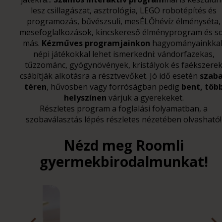
lesz csillagászat, asztrológia, LEGO robotépítés és
programozás, bűvészsuli, mesÉLŐhévíz élményséta,
mesefoglalkozások, kincskereső élményprogram és s
más.
Kézműves programjainkon
hagyományainkkal
népi játékokkal lehet ismerkedni: vándorfazekas,
tűzzománc, gyógynövények, kristályok és faékszere
csábítják alkotásra a résztvevőket. Jó idő esetén
szab
téren
, hűvösben vagy forróságban pedig
bent, töb
helyszínen
várjuk a gyerekeket.
Részletes program a foglalási folyamatban, a
szobaválasztás lépés részletes nézetében olvasható!
Nézd meg Roomli
gyermekbirodalmunkat!