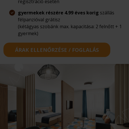
regisztráció esetén
gyermekek részére 4.99 éves korig
szállás
félpanzióval grátisz
(kétágyas szobánk max. kapacitása: 2 felnőtt + 1
gyermek)
ÁRAK ELLENŐRZÉSE / FOGLALÁS