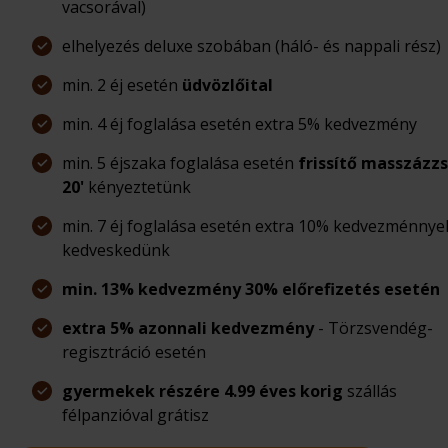
vacsorával)
elhelyezés deluxe szobában (háló- és nappali rész)
min. 2 éj esetén
üdvözlőital
min. 4 éj foglalása esetén extra 5% kedvezmény
min. 5 éjszaka foglalása esetén
frissítő masszázzs
20'
kényeztetünk
min. 7 éj foglalása esetén extra 10% kedvezménnye
kedveskedünk
min. 13% kedvezmény 30% előrefizetés esetén
extra 5% azonnali kedvezmény
- Törzsvendég-
regisztráció esetén
gyermekek részére 4.99 éves korig
szállás
félpanzióval grátisz