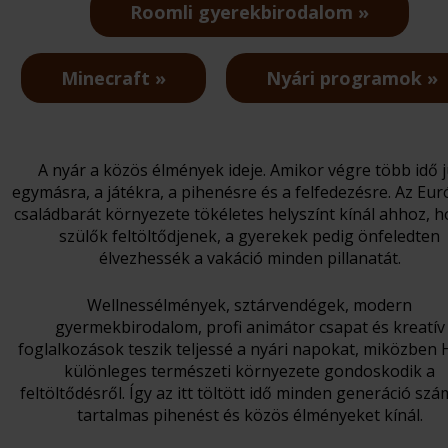
Roomli gyerekbirodalom
Minecraft
Nyári programok
A nyár a közös élmények ideje. Amikor végre több idő j
egymásra, a játékra, a pihenésre és a felfedezésre. Az Eur
családbarát környezete tökéletes helyszínt kínál ahhoz, h
szülők feltöltődjenek, a gyerekek pedig önfeledten
élvezhessék a vakáció minden pillanatát.
Wellnessélmények, sztárvendégek, modern
gyermekbirodalom, profi animátor csapat és kreatív
foglalkozások teszik teljessé a nyári napokat, miközben 
különleges természeti környezete gondoskodik a
feltöltődésről. Így az itt töltött idő minden generáció sz
tartalmas pihenést és közös élményeket kínál.