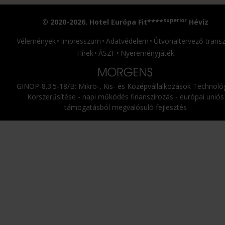
superior
© 2020-2026. Hotel Európa Fit****
Hévíz
Vélemények
Impresszum
Adatvédelem
Útvonaltervező-transz
Hírek
ÁSZF
Nyereményjáték
GINOP-8.3.5-18/B: Mikro-, Kis- és Középvállalkozások Technológ
Korszerűsítése - napi működés finanszírozás - európai uniós
támogatásból megvalósuló fejlesztés