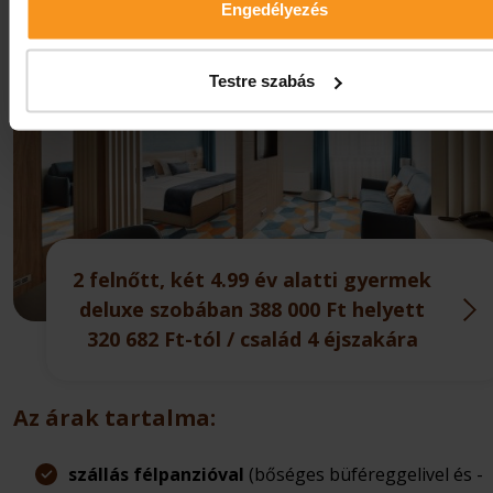
Engedélyezés
Testre szabás
2 felnőtt, két 4.99 év alatti gyermek
deluxe szobában 388 000 Ft helyett
320 682 Ft-tól / család 4 éjszakára
Az árak tartalma:
szállás félpanzióval
(bőséges büféreggelivel és -