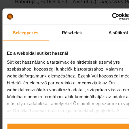
Háborúja..., Hol késik E.T..., A víz útja...) -
augusztus 19.
Csodálatos Fák:
mesés kézműves alkotó foglalkozás
Pajer Gyöngyi
biológia tanár és meseterapeuta
vezetésével
- augusztus 7.
Beleegyezés
Részletek
A sütikről
Kristály hangtálas relaxációs hangfürdő
a belső
egyensúlyért,
Pajer Gyöngyi
biológia tanár és
meseterapeuta vezetésével
- augusztus 7.
Ez a weboldal sütiket használ
EDUKIDO
tematikus foglalkozások
- augusztus 14.
Sütiket használunk a tartalmak és hirdetések személyre
szabásához, közösségi funkciók biztosításához, valamint
weboldalforgalmunk elemzéséhez. Ezenkívül közösségi méd
Tematikusan visszatérő programjaink
hirdető- és elemező partnereinkkel megosztjuk az Ön
weboldalhasználatra vonatkozó adatait, szigorúan vissza n
kódolható anonim formában, akik kombinálhatják az adatoka
más olyan adatokkal, amelyeket Ön adott meg számukra va
az Ön által használt más szolgáltatásokból gyűjtöttek. A
weboldalon való böngészés folytatásával Ön hozzájárul a süt
használatához.