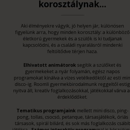
korosztálynak...
Aki élményekre vágyik, jó helyen jár, különösen
figyelünk arra, hogy minden korosztály: a különböző
életkorú gyermekek és a szülők is ki tudjanak
kapcsolódni, és a családi nyaralásról mindenki
feltöltődve térjen haza.
Elhivatott animátorok
segítik a szülőket és
gyermekeket a nyár folyamán, egész napos
programokat kínálva a vizes vetélkedőktől az esti min
disco-ig. Roomli gyermekbirodalmunk reggeltől estig
nyitva áll, kreatív foglalkozásokkal, játékokkal várva a
érdeklődőket.
Tematikus programjaink
mellett mini disco, ping-
pong, tollas, csocsó, petanque, társasjátékok, óriás
társasok, spirál biliárd, és sok más foglalkozás csábít
játékra...
Számos interaktív program
mal is készülün