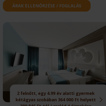
ÁRAK ELLENŐRZÉSE / FOGLALÁS
2 felnőtt, egy 4.99 év alatti gyermek
kétágyas szobában 364 000 Ft helyett
300 846 Ft-tól / család 4 éjszakára