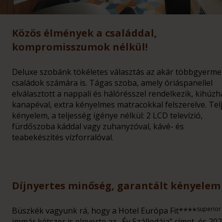
Közös élmények a családdal,
kompromisszumok nélkül!
Deluxe szobánk tökéletes választás az akár többgyerm
családok számára is. Tágas szoba, amely óriáspanellel
elválasztott a nappali és hálórésszel rendelkezik, kihúzh
kanapéval, extra kényelmes matracokkal felszerelve. Tel
kényelem, a teljesség igénye nélkül: 2 LCD televízió,
fürdőszoba káddal vagy zuhanyzóval, kávé- és
teabekészítés vízforralóval.
Díjnyertes minőség, garantált kényelem
superior
Büszkék vagyunk rá, hogy a Hotel Európa Fit****
immár kétszer is elnyerte az „Év Szállodája” címet, és 20