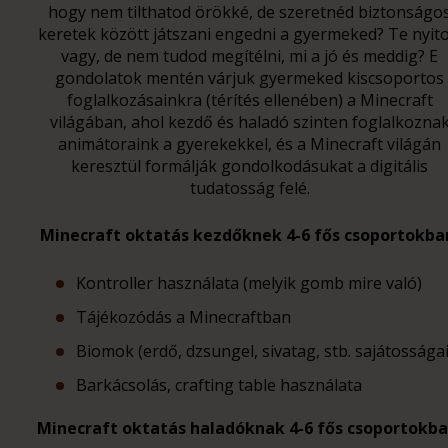
hogy nem tilthatod örökké, de szeretnéd biztonságo
keretek között játszani engedni a gyermeked? Te nyito
vagy, de nem tudod megítélni, mi a jó és meddig? E
gondolatok mentén várjuk gyermeked kiscsoportos
foglalkozásainkra (térítés ellenében) a Minecraft
világában, ahol kezdő és haladó szinten foglalkozna
animátoraink a gyerekekkel, és a Minecraft világán
keresztül formálják gondolkodásukat a digitális
tudatosság felé.
Minecraft oktatás kezdőknek 4-6 fős csoportokba
Kontroller használata (melyik gomb mire való)
Tájékozódás a Minecraftban
Biomok (erdő, dzsungel, sivatag, stb. sajátosságai
Barkácsolás, crafting table használata
Minecraft oktatás haladóknak 4-6 fős csoportokba