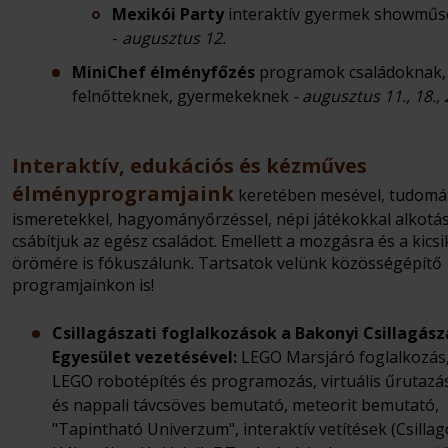
Mexikói Party
interaktív gyermek showműs
-
augusztus 12.
MiniChef élményfőzés
programok családoknak,
felnőtteknek, gyermekeknek
- augusztus 11., 18., 
Interaktív, edukációs és kézműves
élményprogramjaink
keretében mesével, tudom
ismeretekkel, hagyományőrzéssel, népi játékokkal alkotá
csábítjuk az egész családot. Emellett a mozgásra és a kicsi
örömére is fókuszálunk. Tartsatok velünk közösségépítő
programjainkon is!
Csillagászati foglalkozások a Bakonyi Csillagász
Egyesület vezetésével:
LEGO Marsjáró foglalkozás
LEGO robotépítés és programozás, virtuális űrutazás
és nappali távcsöves bemutató, meteorit bemutató,
"Tapintható Univerzum", interaktív vetítések (Csilla