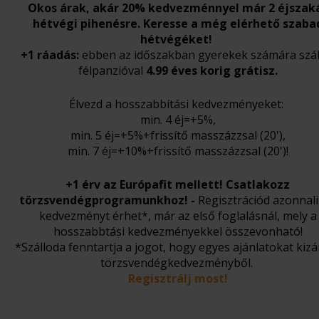
Okos árak, akár 20% kedvezménnyel már 2 éjszak
hétvégi pihenésre. Keresse a még elérhető szaba
hétvégéket!
+1 ráadás:
ebben az időszakban gyerekek számára szál
félpanzióval
4.99 éves korig grátisz.
Élvezd a hosszabbítási kedvezményeket:
min. 4 éj=+5%,
min. 5 éj=+5%+frissítő masszázzsal (20'),
min. 7 éj=+10%+frissítő masszázzsal (20')!
+1 érv az Európafit mellett! Csatlakozz
törzsvendégprogramunkhoz!
-
Regisztrációd azonnal
kedvezményt érhet*, már az első foglalásnál, mely a
hosszabbtási kedvezményekkel összevonható!
*Szálloda fenntartja a jogot, hogy egyes ajánlatokat kizá
törzsvendégkedvezményből.
Regisztrálj most!