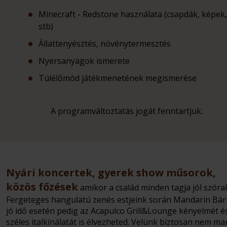
Minecraft - Redstone használata (csapdák, képek,
stb)
Állattenyésztés, növénytermesztés
Nyersanyagok ismerete
Túlélőmód játékmenetének megismerése
A programváltoztatás jogát fenntartjuk.
Nyári koncertek, gyerek show műsorok,
közös főzések
amikor a család minden tagja jól szóra
Fergeteges hangulatú zenés estjeink során Mandarin Bár
jó idő esetén pedig az Acapulco Grill&Lounge kényelmét é
széles italkínálatát is élvezheted. Velünk biztosan nem ma