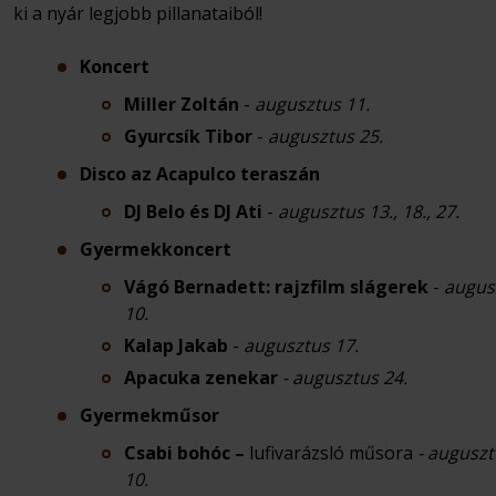
ki a nyár legjobb pillanataiból!
Koncert
Miller Zoltán
-
augusztus 11.
Gyurcsík Tibor
-
augusztus 25.
Disco az Acapulco teraszán
DJ Belo és DJ Ati
-
augusztus 13., 18., 27.
Gyermekkoncert
Vágó Bernadett: rajzfilm slágerek
-
augus
10.
Kalap Jakab
-
augusztus 17.
Apacuka zenekar
- augusztus 24.
Gyermekműsor
Csabi bohóc –
lufivarázsló műsora
- augusz
10.