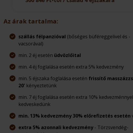
Az árak tartalma:
szállás félpanzióval
(bőséges büféreggelivel és -
vacsorával)
min. 2 éj esetén
üdvözlőital
min. 4 éj foglalása esetén extra 5% kedvezmény
min. 5 éjszaka foglalása esetén
frissítő masszázzs
20'
kényeztetünk
min. 7 éj foglalása esetén extra 10% kedvezménnye
kedveskedünk
min. 13% kedvezmény 30% előrefizetés esetén
extra 5% azonnali kedvezmény
- Törzsvendég-