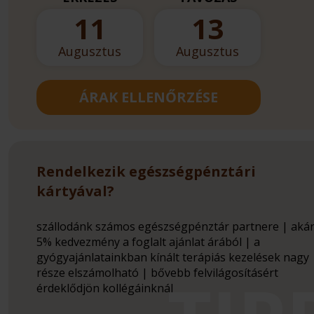
11
13
Augusztus
Augusztus
ÁRAK ELLENŐRZÉSE
Rendelkezik egészségpénztári
kártyával?
szállodánk számos egészségpénztár partnere | aká
5% kedvezmény a foglalt ajánlat árából | a
gyógyajánlatainkban kínált terápiás kezelések nagy
része elszámolható | bővebb felvilágosításért
érdeklődjön kollégáinknál