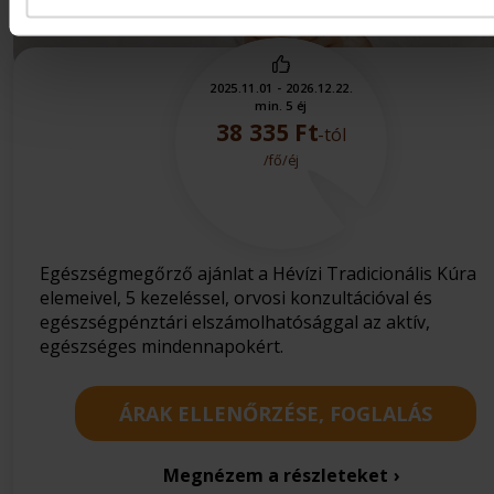
Hévízen
2025.11.01 - 2026.12.22.
min. 5 éj
38 335 Ft
-tól
/fő/éj
Egészségmegőrző ajánlat a Hévízi Tradicionális Kúra
elemeivel, 5 kezeléssel, orvosi konzultációval és
egészségpénztári elszámolhatósággal az aktív,
egészséges mindennapokért.
ÁRAK ELLENŐRZÉSE, FOGLALÁS
Megnézem a részleteket