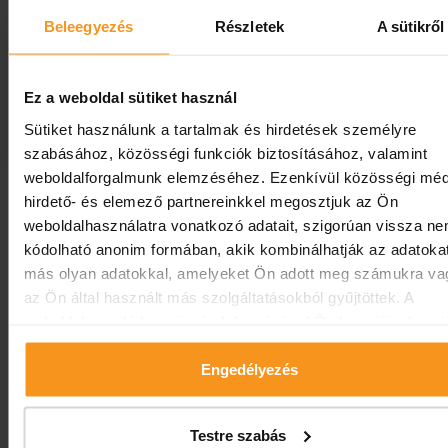
elszámolhatósággal a tudatos egészségmegőrzésért.
Beleegyezés
Részletek
A sütikről
ÁRAK ELLENŐRZÉSE, FOGLALÁS
Ez a weboldal sütiket használ
Sütiket használunk a tartalmak és hirdetések személyre
Megnézem a részleteket
szabásához, közösségi funkciók biztosításához, valamint
weboldalforgalmunk elemzéséhez. Ezenkívül közösségi méd
hirdető- és elemező partnereinkkel megosztjuk az Ön
weboldalhasználatra vonatkozó adatait, szigorúan vissza n
kódolható anonim formában, akik kombinálhatják az adatoka
más olyan adatokkal, amelyeket Ön adott meg számukra va
az Ön által használt más szolgáltatásokból gyűjtöttek. A
weboldalon való böngészés folytatásával Ön hozzájárul a süt
használatához.
Engedélyezés
Egészségmegőrző napok
Testre szabás