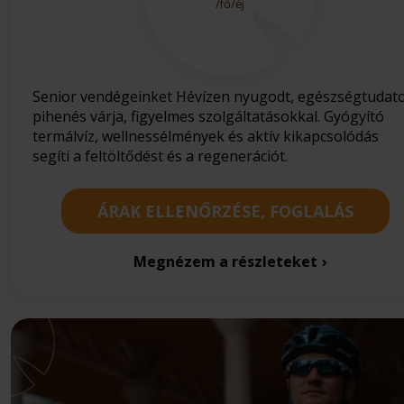
/fő/éj
Senior vendégeinket Hévízen nyugodt, egészségtudat
pihenés várja, figyelmes szolgáltatásokkal. Gyógyító
termálvíz, wellnessélmények és aktív kikapcsolódás
segíti a feltöltődést és a regenerációt.
ÁRAK ELLENŐRZÉSE, FOGLALÁS
Megnézem a részleteket