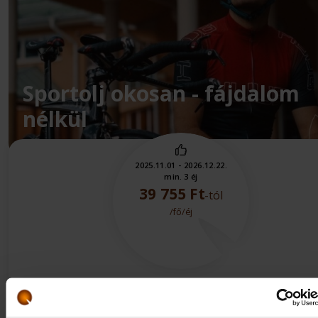
Sportolj okosan - fájdalom
nélkül
2025.11.01 - 2026.12.22.
min. 3 éj
39 755 Ft
-tól
/fő/éj
Megmutatjuk, mire figyeljen, hogy fittségét hosszú
távon is megőrizze! Egyénre szabott tanácsadás, orvos
vizsgálat és kezelések, egészségpénztári