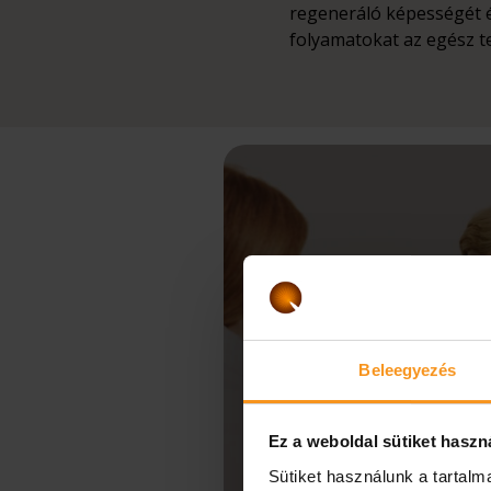
regeneráló képességét és
folyamatokat az egész t
Beleegyezés
Ez a weboldal sütiket haszn
Sütiket használunk a tartal