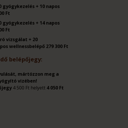
10 gyógykezelés + 10 napos
00 Ft
10 gyógykezelés + 14 napos
00 Ft
áró vizsgálat + 20
pos wellnessbelépő 279 300 Ft
dő belépőjegy:
yulását, mártózzon meg a
yógyító vizében!
pőjegy
4 500 Ft helyett
4 050 Ft