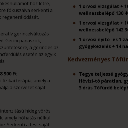
ökéshullámot hoz létre,
1 orvosi vizsgálat + 
tre fókuszálva serkenti a
wellnessbelépő 130 4
k regenerálódását.
1 orvosi vizsgálat + 
wellnessbelépő 142 3
ratív gerincelváltozás
1 orvosi nyitó- és 1 z
vé. Gerincpanaszok,
gyógykezelés + 14 na
züntetésére, a gerinc és az
ncferdülés esetén az egyik
Kedvezményes Tófür
ás
.
 900 Ft
Tegye teljessé gyóg
fizikai terápia, amely a
Hévízi-tó páratlan, g
válja a szervezet saját
3 órás Tófürdő belé
 intenzitású hideg vörös
, amely hőhatás nélkül
e. Serkenti a test saját