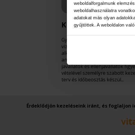
weboldalforgalmunk elemzésé
weboldalhasználatra vonatko
adatokat más olyan adatokka
Kiváló kezekben
gyűjtöttek. A weboldalon val
Gyógyászati kezeléseink orvosi
vizsgálathoz kötöttek, amely
alkalmával állapotfelmérés és
anamnézis átbeszélése során a
javallatok és ellenjavallatok fig
vételével személyre szabott keze
terv és időbeosztás készül...
Érdeklődjön kezeléseink iránt, és foglaljon
vit