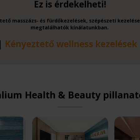
Ez is érdekelheti!
eztető masszázs- és fürdőkezelések, szépészeti kezelé
megtalálhatók kínálatunkban.
|
Kényeztető wellness kezelések
alium Health & Beauty pillanato