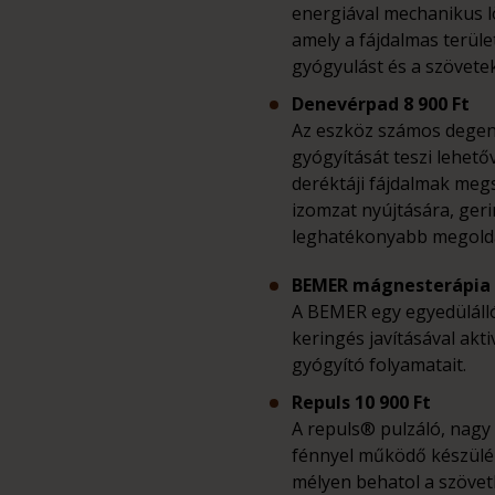
energiával mechanikus l
amely a fájdalmas terüle
gyógyulást és a szövete
Denevérpad 8 900 Ft
Az eszköz számos degene
gyógyítását teszi lehető
deréktáji fájdalmak megs
izomzat nyújtására, geri
leghatékonyabb megold
BEMER mágnesterápia 8
A BEMER egy egyedülálló 
keringés javításával akti
gyógyító folyamatait.
Repuls
10 9
00 Ft
A repuls® pulzáló, nagy
fénnyel működő készülék
mélyen behatol a szövetb