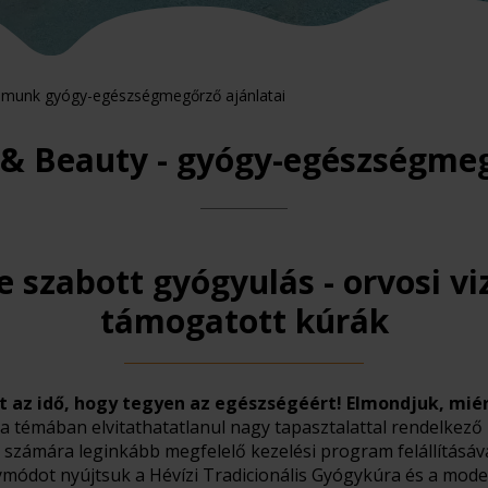
rumunk gyógy-egészségmegőrző ajánlatai
 & Beauty - gyógy-egészségme
 szabott gyógyulás - orvosi vi
támogatott kúrák
tt az idő, hogy tegyen az egészségéért! Elmondjuk, miér
a témában elvitathatatlanul nagy tapasztalattal rendelke
zámára leginkább megfelelő kezelési program felállításával
módot nyújtsuk a Hévízi Tradicionális Gyógykúra és a moder