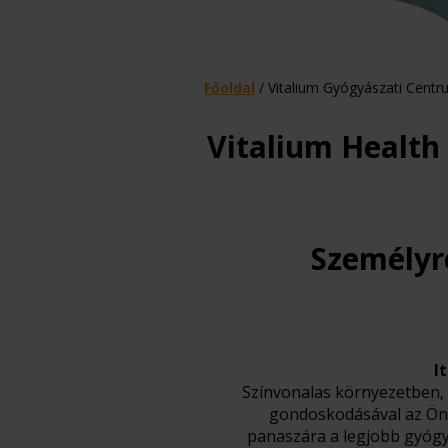
Főoldal
/
Vitalium Gyógyászati Cent
Vitalium Health
Személyre
I
Színvonalas környezetben, 
gondoskodásával az Ön s
panaszára a legjobb gyógy