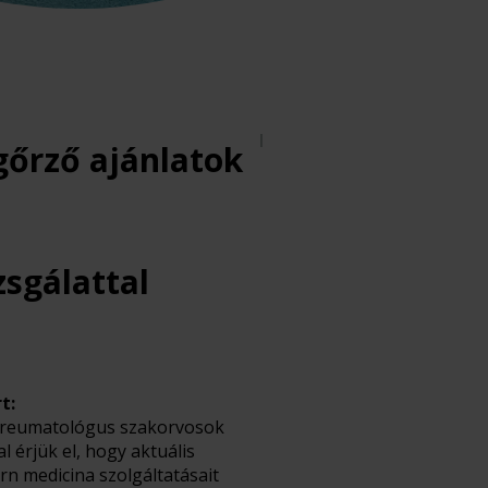
gőrző ajánlatok
zsgálattal
t:
ző reumatológus szakorvosok
 érjük el, hogy aktuális
n medicina szolgáltatásait