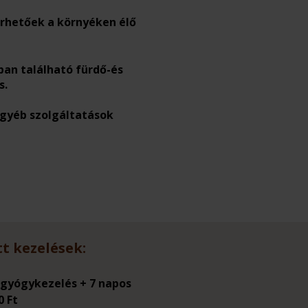
érhetőek a környéken élő
an található fürdő-és
s.
egyéb szolgáltatások
t kezelések:
6 gyógykezelés + 7 napos
0 Ft