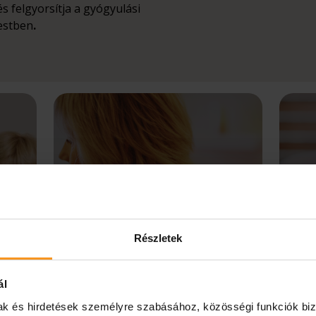
 felgyorsítja a gyógyulási
estben
.
Részletek
ál
mak és hirdetések személyre szabásához, közösségi funkciók biz