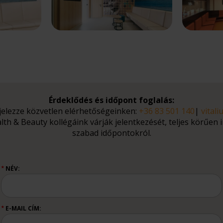
Érdeklődés és időpont foglalás:
 jelezze közvetlen elérhetőségeinken:
+36 83 501 140
|
vital
alth & Beauty kollégáink várják jelentkezését, teljes körűen 
szabad időpontokról.
NÉV:
★
E-MAIL CÍM:
★