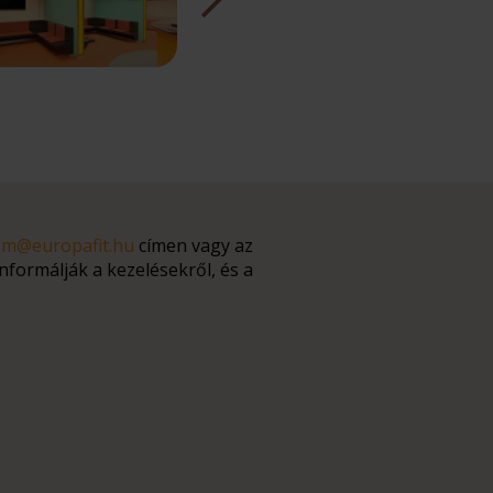
ium@europafit.hu
címen vagy az
informálják a kezelésekről, és a