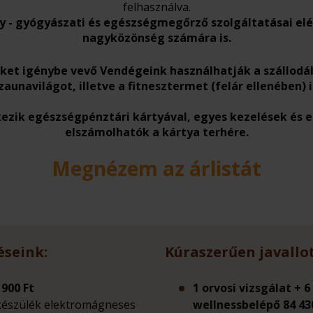
felhasználva.
y - gyógyászati és egészségmegőrző szolgáltatásai el
nagyközönség számára is
.
ket igénybe vevő Vendégeink használhatják a szállodáb
zaunavilágot, illetve a fitnesztermet (felár ellenében) i
zik egészségpénztári kártyával, egyes kezelések és 
elszámolhatók a kártya terhére.
Megnézem az árlistát
éseink:
Kúraszerűen javallot
900 Ft
1 orvosi vizsgálat + 
 készülék elektromágneses
wellnessbelépő 84 43