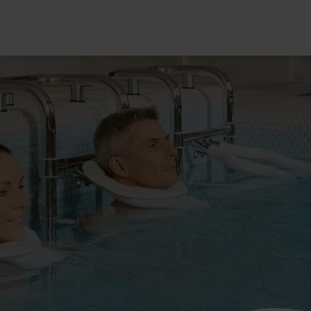
 kezelések
kos ár
Bőrgyógyászati kezelé