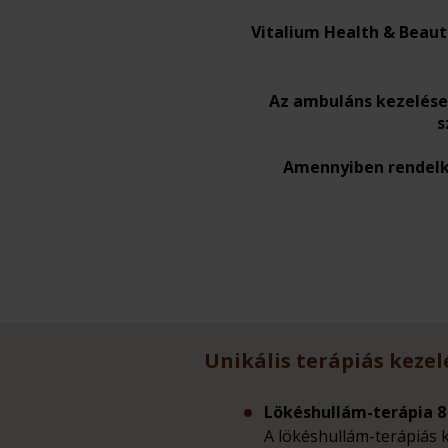
Vitalium Health & Beaut
Az ambuláns kezelése
s
Amennyiben rendelke
Unikális terápiás kezel
Lökéshullám-terápia 8 
A lökéshullám-terápiás