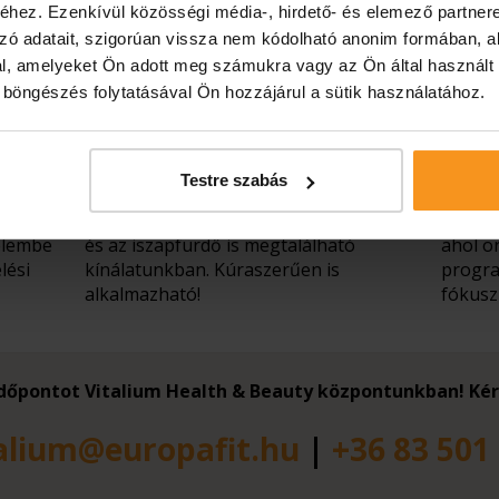
hez. Ezenkívül közösségi média-, hirdető- és elemező partner
zó adatait, szigorúan vissza nem kódolható anonim formában, a
l, amelyeket Ön adott meg számukra vagy az Ön által használt
Hévízi iszap
Terá
ó böngészés folytatásával Ön hozzájárul a sütik használatához.
A helyi közönségnek bizonyára nem
Az Eur
kell bemutatni a hévízi iszap jótékony
terápi
Testre szabás
hatásait, fontosabb az, hogy a
válasz
gyógykúra keretében az iszappakolás,
medical
yelembe
és az iszapfürdő is megtalálható
ahol o
lési
kínálatunkban. Kúraszerűen is
progra
alkalmazható!
fókusz
 időpontot Vitalium Health & Beauty központunkban! Ké
alium@europafit.hu
|
+36 83 501