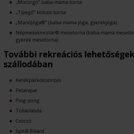
„Mocorgó” baba-mama torna
„Tipegő” bölcsis torna
„ManóJóga®” (baba-mama jóga, gyerekjóga)
Népmesekincstár® mesetorna (baba-mama mesetor
gyerek mesetorna)
További rekreációs lehetőségek
szállodában
Kerékpárkölcsönzés
Petanque
Ping-pong
Tollaslabda
Csocsó
Spirál Biliárd