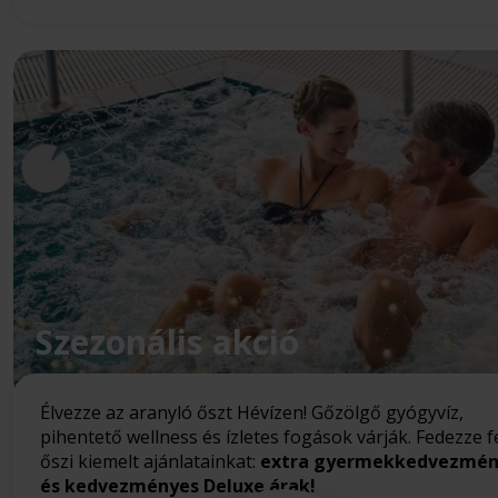
Szezonális akció
Élvezze az aranyló őszt Hévízen! Gőzölgő gyógyvíz,
pihentető wellness és ízletes fogások várják. Fedezze f
őszi kiemelt ajánlatainkat:
extra gyermekkedvezmé
és kedvezményes Deluxe árak!