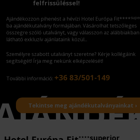
felfrissüléssel!
supe
Ajándékozzon pihenést a hévízi Hotel Európa Fit****
ba ajándékutalvány formájában. Vásárolhat tetszőleges
összegre szóló utalványt, vagy válasszon az alábbiakban
látható exkluzív ajánlataink közül...
Személyre szabott utalványt szeretne? Kérje kollégáink
segítségét! Írja meg nekünk elképzelését!
+36 83/501-149
További információ:
Tekintse meg ajándékutalványainkat ›
superior
Hotel Európa Fit
★★★★