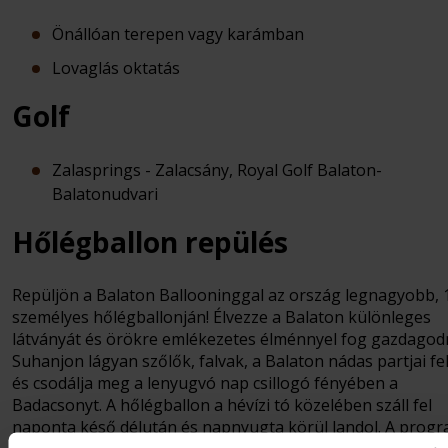
Önállóan terepen vagy karámban
Lovaglás oktatás
Golf
Zalasprings - Zalacsány, Royal Golf Balaton-
Balatonudvari
Hőlégballon repülés
Repüljön a Balaton Ballooninggal az ország legnagyobb, 
személyes hőlégballonján! Élvezze a Balaton különleges
látványát és örökre emlékezetes élménnyel fog gazdagodn
Suhanjon lágyan szőlők, falvak, a Balaton nádas partjai fel
és csodálja meg a lenyugvó nap csillogó fényében a
Badacsonyt. A hőlégballon a hévízi tó közelében száll fel
naponta késő délután és napnyugta körül landol. A prog