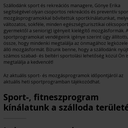
Szállodánk sport és rekreációs managere, Gönye Erika
segítségével olyan csoportos rekreációs és preventív spor
mozgásprogramokkal bővítettük sportkínálatunkat, mely
változatos, sokféle, minden egészségturisztikai célcsoport
gyermektől a seniorig) igényeit kielégítő mozgásformák. 
sportprogramokat vendégeink igénye szerint úgy állított
össze, hogy mindenki megtalálja az önmagához legközel
álló mozgásformát. Bízunk benne, hogy a szállodánk nyúj
számos szabad- és beltéri sportolási lehetőség közül Ön i
megtalálja a kedvencét!
Az aktuális sport- és mozgásprogramok időpontjáról az
aktuális heti sportprogramban tájékozódhat.
Sport-, fitneszprogram
kínálatunk a szálloda terület