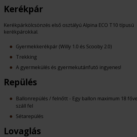
Kerékpár
Kerékpárkölcsönzés első osztályú
Alpina ECO T10
típusú
kerékpárokkal.
Gyermekkerékpár (Willy 1.0 és Scooby 2.0)
Trekking
A gyermekülés és gyermekutánfutó ingyenes!
Repülés
Ballonrepülés / felnőtt - Egy ballon maximum 18 főve
száll fel
Sétarepülés
Lovaglás