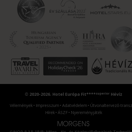
superior
© 2020-2026. Hotel Európa Fit****
Hévíz
Vélemények
Impresszum
Adatvédelem
Útvonaltervező-transz
Hírek
ÁSZF
Nyereményjáték
GINOP-8.3.5-18/B: Mikro-, Kis- és Középvállalkozások Technológ