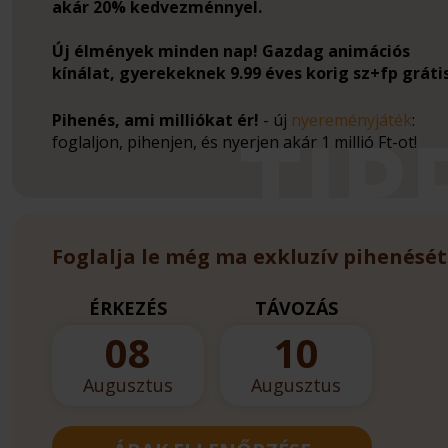
akár 20% kedvezménnyel.
Új élmények minden nap! Gazdag animációs
kínálat, gyerekeknek 9.99 éves korig sz+fp gráti
Pihenés, ami milliókat ér!
- új
nyereményjáték
:
foglaljon, pihenjen, és nyerjen akár 1 millió Ft-ot!
Foglalja le még ma exkluzív pihenését
ÉRKEZÉS
TÁVOZÁS
08
10
Augusztus
Augusztus