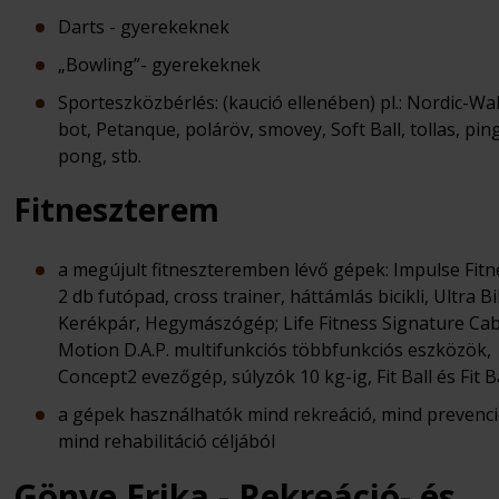
Darts - gyerekeknek
„Bowling”- gyerekeknek
Sporteszközbérlés: (kaució ellenében) pl.: Nordic-Wa
bot, Petanque, poláröv, smovey, Soft Ball, tollas, pin
pong, stb.
Fitneszterem
a megújult fitneszteremben lévő gépek: Impulse Fit
2 db futópad, cross trainer, háttámlás bicikli, Ultra B
Kerékpár, Hegymászógép; Life Fitness Signature Cab
Motion D.A.P. multifunkciós többfunkciós eszközök,
Concept2 evezőgép, súlyzók 10 kg-ig, Fit Ball és Fit 
a gépek használhatók mind rekreáció, mind prevenci
mind rehabilitáció céljából
Gönye Erika - Rekreáció- és