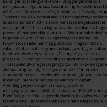
Berci” gerinciskola gyerekeknek, Brügger gerinciskola,
mozgásszervi jógaterápia, Fasciatréning, Spine&Dance, D
módszer és Breuss masszázs, Kinesio-tape, Flossing terápi
Tapasztalatai és kutatásai alapján a mozgásszegény élet
és az ülőmunka miatt kialakuló panaszok megelőzését és
megszüntetését tartja a legfontosabbnak valamint, hogy 
prevenció már gyerekkorban elkezdődjön annak érdekéb
hogy seniorként is fittek és egészségesek maradjunk.
Folyamatosan jelennek meg publikációi magazinokban,
valamint több saját programot is kidolgozott gyerekek és
felnőttek részére egyaránt pl. „Dzsungel” gyerektorna
program, „Fit hát” gerinctréning és gerinciskola program,
„Hosszú élet titka” egészségmegőrző-interaktív mozgás 
életmódprogram, „Egészséges csontokért” interaktív
csontbarát mozgás-, és életmód program, „Mozgalmas ül
irodában” interaktív mozgás és életmód program.
A vendégigények alapján számos új sport- és
mozgásprogrammal bővítette a kínálatot (BOSU® tréning
Body-Ball, gerinciskola, gyerekrelaxáció, mozgásszervi jóg
fasciatréning), így szállodánkban található a legsokszínű
sportkínálat Hévízen.