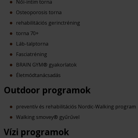
Női-intim torna
Osteoporosis torna
rehabilitációs gerinctréning
torna 70+
Láb-talptorna
Fasciatréning
BRAIN GYM® gyakorlatok
Életmódtanácsadás
Outdoor programok
preventív és rehabilitációs Nordic-Walking program
Walking smovey® gyűrűvel
Vízi programok