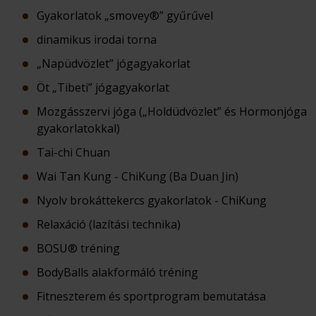
Gyakorlatok „smovey®” gyűrűvel
dinamikus irodai torna
„Napüdvözlet” jógagyakorlat
Öt „Tibeti” jógagyakorlat
Mozgásszervi jóga („Holdüdvözlet” és Hormonjóga
gyakorlatokkal)
Tai-chi Chuan
Wai Tan Kung - ChiKung (Ba Duan Jin)
Nyolv brokáttekercs gyakorlatok - ChiKung
Relaxáció (lazítási technika)
BOSU® tréning
BodyBalls alakformáló tréning
Fitneszterem és sportprogram bemutatása