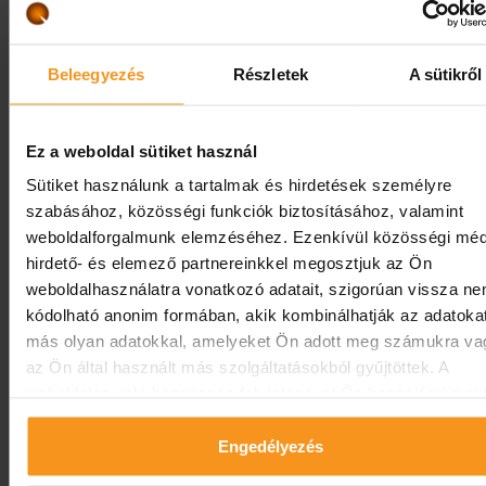
kb. 3 óra hosszú, tartalmazza az utasok hoteltől és vissza
történő szállítását , oklevelet és pezsgős koccintást. Tová
információ, foglalás a szálloda recepcióján.
Beleegyezés
Részletek
A sütikről
Szobafoglalás:
Ez a weboldal sütiket használ
+3683501149
Sütiket használunk a tartalmak és hirdetések személyre
szabásához, közösségi funkciók biztosításához, valamint
weboldalforgalmunk elemzéséhez. Ezenkívül közösségi méd
hirdető- és elemező partnereinkkel megosztjuk az Ön
Foglalja le még ma exkluzív pihenését
weboldalhasználatra vonatkozó adatait, szigorúan vissza n
kódolható anonim formában, akik kombinálhatják az adatoka
ÉRKEZÉS
TÁVOZÁS
más olyan adatokkal, amelyeket Ön adott meg számukra va
08
10
az Ön által használt más szolgáltatásokból gyűjtöttek. A
weboldalon való böngészés folytatásával Ön hozzájárul a süt
Augusztus
Augusztus
használatához.
Engedélyezés
ÁRAK ELLENŐRZÉSE