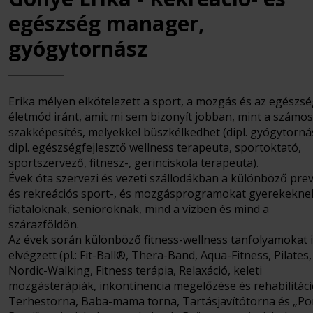
egészség manager,
gyógytornász
Erika mélyen elkötelezett a sport, a mozgás és az egészs
életmód iránt, amit mi sem bizonyít jobban, mint a számos
szakképesítés, melyekkel büszkélkedhet (dipl. gyógytorná
dipl. egészségfejlesztő wellness terapeuta, sportoktató,
sportszervező, fitnesz-, gerinciskola terapeuta).
Évek óta szervezi és vezeti szállodákban a különböző prev
és rekreációs sport-, és mozgásprogramokat gyerekekne
fiataloknak, senioroknak, mind a vízben és mind a
szárazföldön.
Az évek során különböző fitness-wellness tanfolyamokat 
elvégzett (pl.: Fit-Ball®, Thera-Band, Aqua-Fitness, Pilates,
Nordic-Walking, Fitness terápia, Relaxáció, keleti
mozgásterápiák, inkontinencia megelőzése és rehabilitáci
Terhestorna, Baba-mama torna, Tartásjavítótorna és „Po