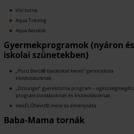
Vízi torna
Aqua Tréning
Aqua Aerobik
Gyermekprogramok (nyáron é
iskolai szünetekben)
„Porci Berci® barátokat keres” gerinciskola
kisiskolásoknak
„Dzsungel” gyerektorna program – egészségmegőr
program óvodásoknak és kisiskolásoknak
mesÉLŐhévíz© mese és élményséta
Baba-Mama tornák