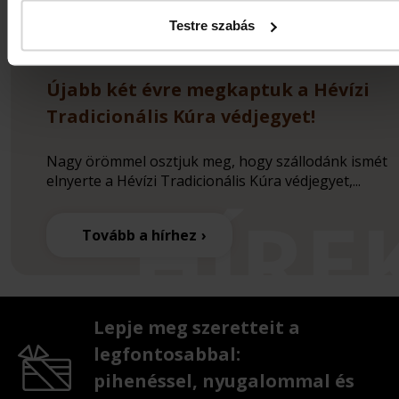
Testre szabás
Újabb két évre megkaptuk a Hévízi
Tradicionális Kúra védjegyet!
Nagy örömmel osztjuk meg, hogy szállodánk ismét
elnyerte a Hévízi Tradicionális Kúra védjegyet,...
Tovább a hírhez
Lepje meg szeretteit a
legfontosabbal:
pihenéssel, nyugalommal és