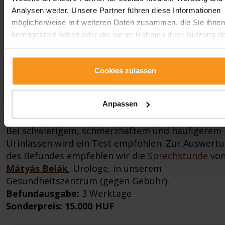
Pharmakologin, in unserem Gesundheitszentrum
Analysen weiter. Unsere Partner führen diese Informationen
(gegen Gebühr).
möglicherweise mit weiteren Daten zusammen, die Sie ihne
Befundausgabe:
3 Werktage
bereitgestellt haben oder die sie im Rahmen Ihrer Nutzung d
Sonderpreis: 17.000 HUF
Dienste gesammelt haben. Sie geben Einwilligung zu unsere
Cookies, wenn Sie unsere Webseite weiterhin nutzen.
Tests
Cookies zulassen
Prostata-Paket
Anpassen
Bei schwierigem, schmerzhaftem und häufigerem
Urinlassen wird ein Test empfohlen. Zur Auswert
des Befundes empfehlen wir die
Sprechstunde
vo
Mátyás Belák
, Urologe, in unserem
Gesundheitszentrum (gegen Gebühr).
Befundausgabe:
3 Werktage
Sonderpreis: 15.000 HUF