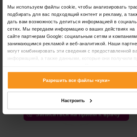
Oтоларингология
Мы используем файлы cookie, чтобы анализировать тра
подбирать для вас подходящий контент и рекламу, а так
дать вам возможность делиться информацией в социал
сетях. Мы передаем информацию о ваших действиях на
УСЛУГИ
ЦЕНА
сайте партнерам Google: социальным сетям и компаниям
занимающимся рекламой и веб-аналитикой. Наши партн
Консультация
28 000 HUF
могут комбинировать эти сведения с предоставленной в
специалиста
информацией, а также данными, которые они получили п
использовании вами их сервисов. Продолжая использов
Контрольный осмотр
22 000 HUF
наш сайт, вы соглашаетесь на использование нами куки-
файлов.
Разрешить все файлы «куки»
Обсуждение результатов
22 000 HUF
Настроить
Записаться на прием к врачу