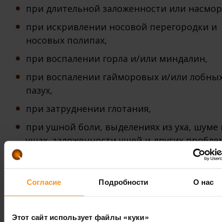
при длительной заложенности или насмор
при искривлении носовой перегородки и
носовых полипах,
при воспалении горла и/или миндалин,
при воспалении гайморовых и/или лобны
пазух,
при затруднении глотания,
при ушной боли, выделениях из уха, шуме 
ушах, заложенности ушей и других пробле
со слухом,
при храпе.
Согласие
Подробности
О нас
Информацию о лазерном лечении храпа можн
найти
здесь
.
Этот сайт использует файлы «куки»