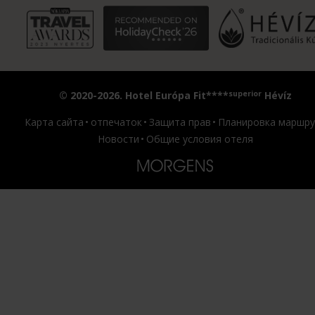
superior
© 2020-2026. Hotel Európa Fit****
Hévíz
Карта сайта
отпечаток
Защита прав
Планировка маршру
Новости
Общие условия отеля