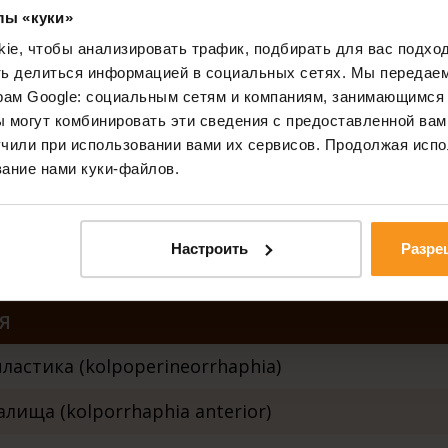
лы «куки»
 заболевания
e, чтобы анализировать трафик, подбирать для вас подход
ть делиться информацией в социальных сетях. Мы передае
левание
рам Google: социальным сетям и компаниям, занимающимся 
мости крови, кровотечения
 могут комбинировать эти сведения с предоставленной вам
чили при использовании вами их сервисов. Продолжая испо
е болезни высокого кровяного давления
ание нами куки-файлов.
ли ваш вес на 35% превышает вес , необходимый
я хирургия одного дня
Настроить
Разре
Я
астика (kolpoperineorrhaphia)
лища (kolporrhaphia anterior)