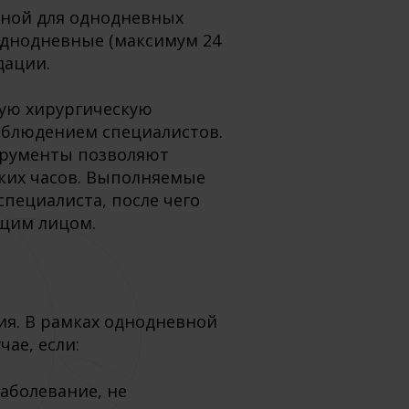
нной для однодневных
однодневные (максимум 24
дации.
ую хирургическую
блюдением специалистов.
трументы позволяют
ьких часов. Выполняемые
пециалиста, после чего
ющим лицом.
ия. В рамках однодневной
ае, если:
заболевание, не