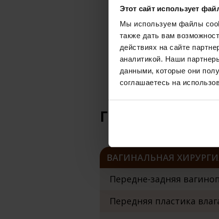
Этот сайт использует фай
сердечно-сосудистые
Мы используем файлы cooki
также дать вам возможнос
метаболическое забо
действиях на сайте партне
нарушение свертывае
аналитикой. Наши партнеры
данными, которые они полу
запущенное состояни
соглашаетесь на использов
сильное ожирение (ес
Гинекологическа
ВАГИНАЛЬНАЯ ХИРУРГИ
Передне-задняя вагинопл
Передняя пластика влага