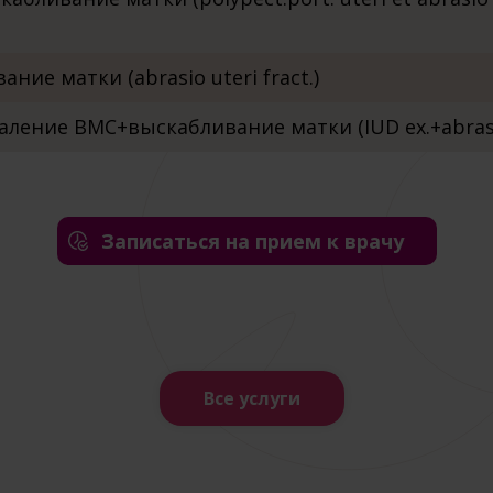
ие матки (abrasio uteri fract.)
аление ВМС+выскабливание матки (IUD ex.+abras
Записаться на прием к врачу
Все услуги