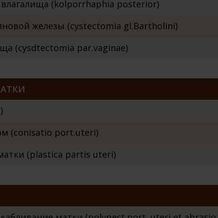
влагалища (kolporrhaphia posterior)
овой железы (cystectomia gl.Bartholini)
а (cysdtectomia par.vaginae)
МАТКИ
)
(conisatio port.uteri)
тки (plastica partis uteri)
абливание матки (polypect.port. uteri et abrasio