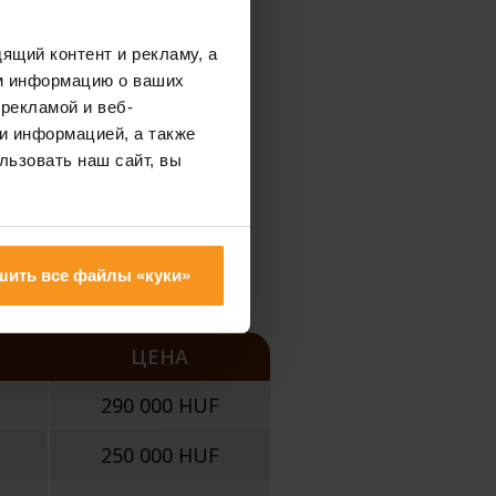
ящий контент и рекламу, а
м информацию о ваших
рекламой и веб-
и информацией, а также
льзовать наш сайт, вы
 для вашего роста
шить все файлы «куки»
ЦЕНА
290 000 HUF
250 000 HUF