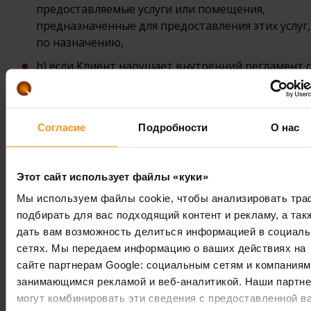
предоставляемые услуги или помещения,
предназначенные для предоставления этих услуг,
по назначению,
b) если Клиент нарушает внутренний регламент 
и не прекращает своих действий даже после
предупреждения,
c) если Клиент не соблюдает установленные отел
Согласие
Подробности
О нас
правила безопасности, например, курит в
недозволенном месте и не прекращает курение 
после предупреждения,
Этот сайт использует файлы «куки»
d) если Клиент позволяет себе грубость в обраще
Мы используем файлы cookie, чтобы анализировать тра
персоналом или постояльцами отеля, находится 
подбирать для вас подходящий контент и рекламу, а так
действием алкоголя или наркотических средств,
дать вам возможность делиться информацией в социал
ведет себя угрожающим, оскорбительным или и
сетях. Мы передаем информацию о ваших действиях на
непозволительным образом;
сайте партнерам Google: социальным сетям и компаниям
занимающимся рекламой и веб-аналитикой. Наши партн
e) если Клиент страдает инфекционным
могут комбинировать эти сведения с предоставленной в
заболеванием или другим состоянием, которое