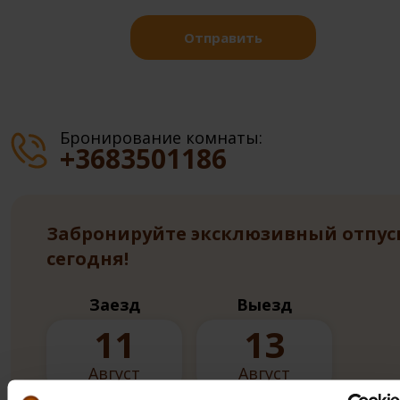
Отправить
Бронирование комнаты:
+3683501186
Забронируйте эксклюзивный отпус
сегодня!
Заезд
Выезд
11
13
Август
Август