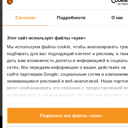
ЗАПРОС ЦЕНЫ
Согласие
Подробности
О нас
Этот сайт использует файлы «куки»
Мы вновь получили знак качества
Мы используем файлы cookie, чтобы анализировать тра
«Традиционный курс лечения
подбирать для вас подходящий контент и рекламу, а так
Хевиза» ещё на два года!
дать вам возможность делиться информацией в социал
сетях. Мы передаем информацию о ваших действиях на
Мы рады сообщить, что наш отель вновь удосто
сайте партнерам Google: социальным сетям и компаниям
знака качества «Традиционный курс лечения...
занимающимся рекламой и веб-аналитикой. Наши партн
могут комбинировать эти сведения с предоставленной в
информацией, а также данными, которые они получили п
Перейти к новостям
использовании вами их сервисов. Продолжая использов
наш сайт, вы соглашаетесь на использование нами куки-
файлов.
Разрешить все файлы «куки»
Удивите своих близких самым