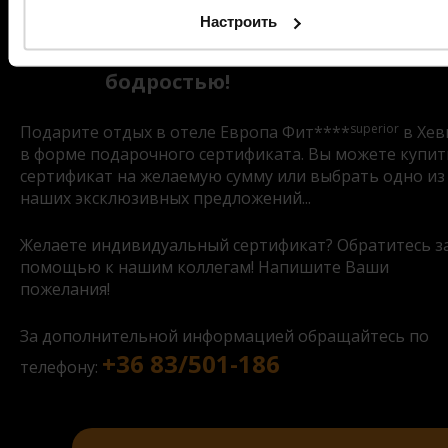
важным:
Настроить
отдыхом, спокойствием и
бодростью!
superior
Подарите отдых в отеле Европа Фит****
в Хев
в форме подарочного сертификата. Вы можете купит
сертификат на желаемую сумму или выбрать одно из
наших эксклюзивных предложений...
Желаете индивидуальный сертификат? Обратитесь з
помощью к нашим коллегам! Напишите Ваши
пожелания!
За дополнительной информацией обращайтесь по
+36 83/501-186
телефону: