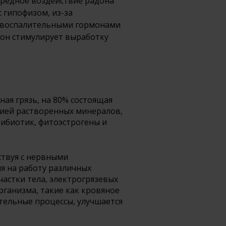
Вредное воздействие радона
 гипофизом, из-за
овоспалительными гормонами
дон стимулирует выработку
ая грязь, на 80% состоящая
цией растворенных минералов,
тибиотик, фитоэстрогены и
ствуя с нервными
я на работу различных
частки тела, электрогрязевых
рганизма, такие как кровяное
тельные процессы, улучшается