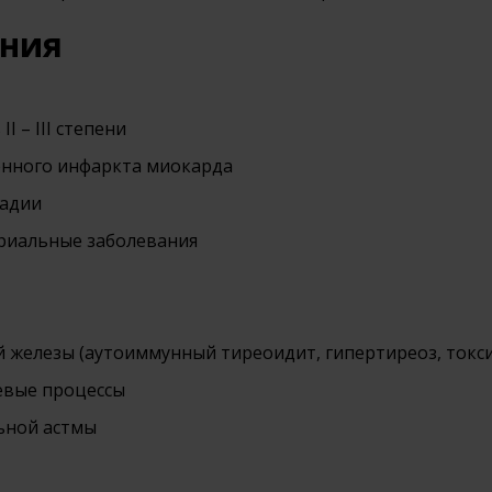
ания
I – III степени
енного инфаркта миокарда
тадии
ериальные заболевания
железы (аутоиммунный тиреоидит, гипертиреоз, токси
евые процессы
ьной астмы