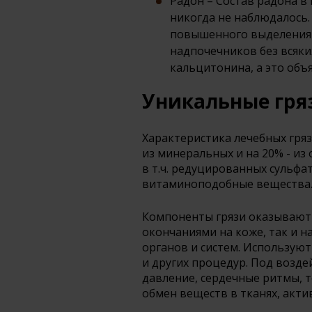
Радон – Состав радона в
никогда не наблюдалось.
повышенного выделения
надпочечников без всяки
кальцитонина, а это объ
Уникальные гря
Характеристика лечебных гряз
из минеральных и на 20% - и
в т.ч. редуцированных сульфа
витаминоподобные вещества
Компоненты грязи оказывают 
окончаниями на коже, так и н
органов и систем. Используют
и других процедур. Под возде
давление, сердечные ритмы, 
обмен веществ в тканях, акт