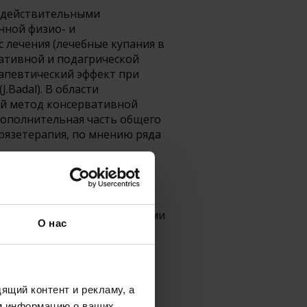
я действительными
нной физио- и
с лечения (лечебные купания в
ративной и подагрической
ерапевтический эффект при
J.Badal). В области
ый метод консервативной
дополнительная часть общего
грязетерапия, по мнению ряда
возможностью излечения),
лечимые изменения – для
тов со стойкими последствиями
О нас
ящий контент и рекламу, а
м информацию о ваших