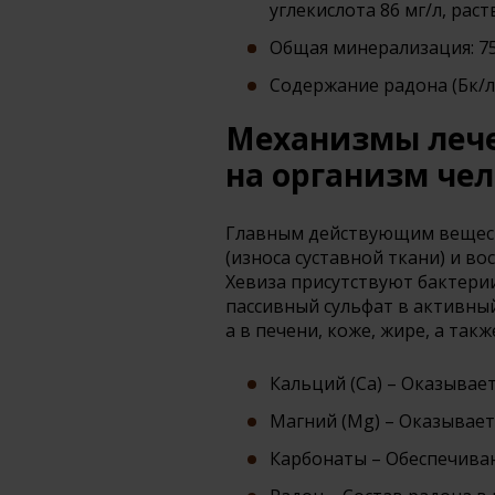
углекислота 86 мг/л, рас
Общая минерализация: 75
Содержание радона (Бк/л) 
Механизмы лече
на организм че
Главным действующим веществ
(износа суставной ткани) и в
Хевиза присутствуют бактери
пассивный сульфат в активный
а в печени, коже, жире, а так
Кальций (Ca) – Оказывае
Магний (Mg) – Оказывае
Карбонаты – Обеспечиваю