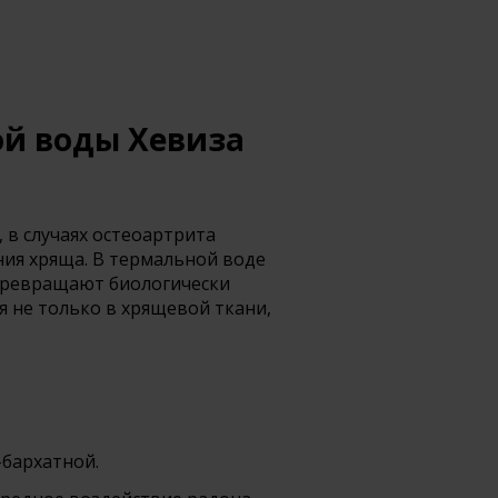
ой воды Хевиза
 в случаях остеоартрита
ния хряща. В термальной воде
 превращают биологически
я не только в хрящевой ткани,
-бархатной.