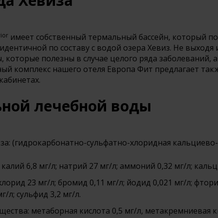
да Хевиза
ior
имеет собственный термальный бассейн, который по
дентичной по составу с водой озера Хевиз. Не выходя 
 которые полезны в случае целого ряда заболеваний, а
ный комплекс нашего отеля Европа Фит предлагает так
кабинетах.
ьной лечебной воды
за: (гидрокарбонатно-сульфатно-хлоридная кальциево-
 калий 6,8 мг/л; натрий 27 мг/л; аммоний 0,32 мг/л; кальц
хлорид 23 мг/л; бромид 0,11 мг/л; йодид 0,021 мг/л; фторид
/л; сульфид 3,2 мг/л.
ества: метаборная кислота 0,5 мг/л, метакремниевая ки