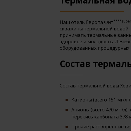
Термальная во
****super
Наш отель Европа Фит
скважины термальной водой, и
принимать термальные ванны,
здоровье и молодость. Лечеб
оборудованных процедурных 
Состав термал
Состав термальной воды Хеви
Катионы (всего 151 мг/л ):
Анионы (всего 470 мг /л): 
перекись карбоната 378 мг
Прочие растворенные вещ