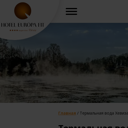
«Программа 
жение
омоложения»
C
Главная
/
Термальная вода Хевиз