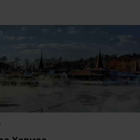
интимного
«Программа ща
®
езонное предложение
омоложения»®
а