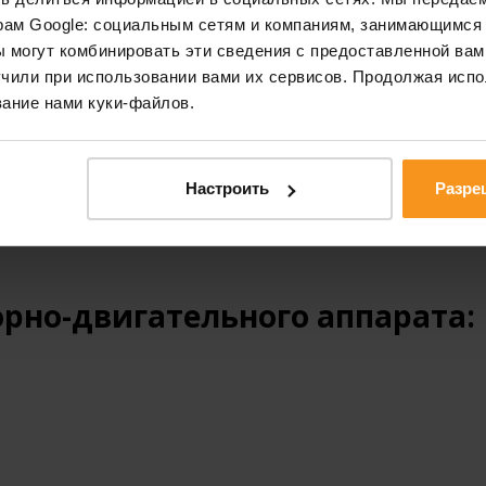
оцедур, особенно в условиях курорта (обертываний, а
рам Google: социальным сетям и компаниям, занимающимся 
ческих, биологических факторов, вызывающих в женско
 могут комбинировать эти сведения с предоставленной вам
е ответные реакции, очаговые – в половых органах и 
чили при использовании вами их сервисов. Продолжая испо
тивоспалительное и стимулирующее половую систему д
ание нами куки-файлов.
ть воздействием суммы неспецифических факторов и 
зания к лечению термально
Настроить
Разре
:
рно-двигательного аппарата: