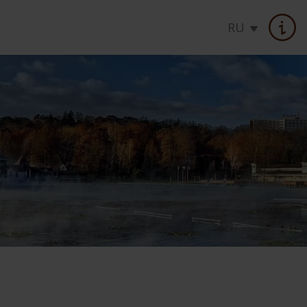
RU
ЦЕНЫ
Лечебные программы
Предложения на праздники
Акции, cпециальные предложения
Услуги, в стоимость номера
Проверить цену / Забронироват
дящего
Малый лечебный пакет