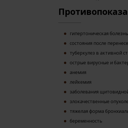
Противопоказ
гипертоническая болезнь I
состояния после перенес
туберкулез в активной с
острые вирусные и бакт
анемия
лейкемия
заболевания щитовидной 
злокачественные опухол
тяжелая форма бронхиал
беременность