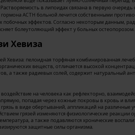
 целебной воде показывает лунно-солнечный перепад. 
 Растворяемость в липоидах связана в первую очередь с
 гормона ACTH больной лечится собственными против
х побочных эффектов. Согласно некоторым данным, ра
ясняет болеутоляющий эффект у больных остеопорозом.
зи Хевиза
ей Хевиза: пелоидная торфяная комбинированная лечебн
з органических веществ, отличается высокой концентра
тов, а также радиевых солей, содержит натуральный ан
.
воздействие на человека как рефлекторно, взаимодей
апрямую, попадая через кожные покровы в кровь и влия
 грязь в виде обертываний, аппликаций на различные у
йствием грязей изменяются физиологические реакции о
температура, а также подавляются хронические воспали
ивизируются защитные силы организма.