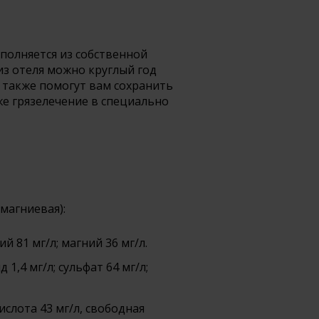
полняется из собственной
из отеля можно круглый год
 также помогут вам сохранить
же грязелечение в специально
магниевая):
ий 81 мг/л; магний 36 мг/л.
 1,4 мг/л; сульфат 64 мг/л;
слота 43 мг/л, свободная