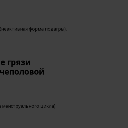
(неактивная форма подагры),
е грязи
очеполовой
а менструального цикла)