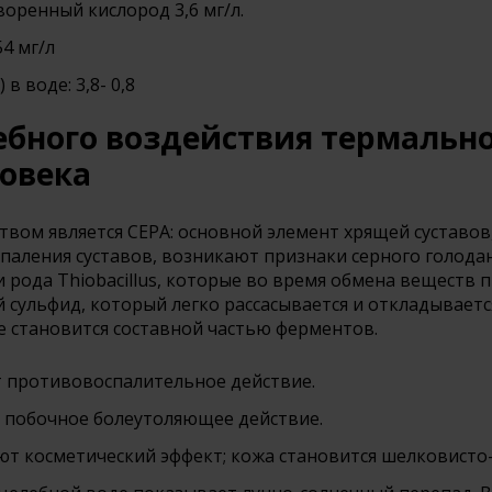
творенный кислород 3,6 мг/л.
4 мг/л
в воде: 3,8- 0,8
бного воздействия термальн
ловека
ом является СЕРА: основной элемент хрящей суставов,
оспаления суставов, возникают признаки серного голода
и рода Thiobacillus, которые во время обмена веществ
 сульфид, который легко рассасывается и откладываетс
же становится составной частью ферментов.
т противовоспалительное действие.
т побочное болеутоляющее действие.
т косметический эффект; кожа становится шелковисто