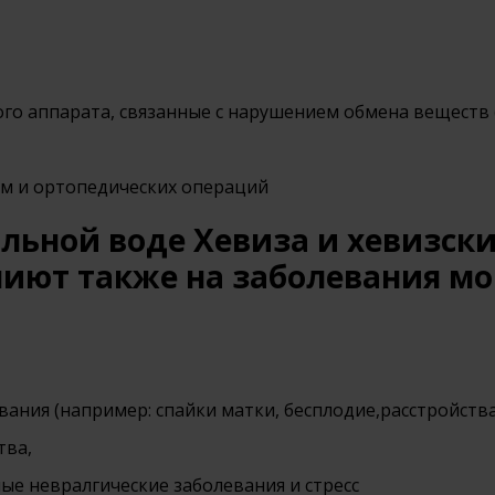
го аппарата, связанные с нарушением обмена веществ 
вм и ортопедических операций
льной воде Хевиза и хевизски
лиют также на заболевания м
вания (например: спайки матки, бесплодие,расстройств
тва,
ые невралгические заболевания и стресс