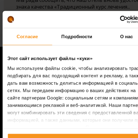
знака качества «Традиционный курс лечения...
Перейти к новостям
Согласие
Подробности
О нас
Удивите своих близких самым
Этот сайт использует файлы «куки»
важным:
Мы используем файлы cookie, чтобы анализировать тра
отдыхом, спокойствием и
подбирать для вас подходящий контент и рекламу, а так
дать вам возможность делиться информацией в социал
бодростью!
сетях. Мы передаем информацию о ваших действиях на
сайте партнерам Google: социальным сетям и компаниям
superior
Подарите отдых в отеле Европа Фит****
в Хев
занимающимся рекламой и веб-аналитикой. Наши партн
в форме подарочного сертификата. Вы можете купит
могут комбинировать эти сведения с предоставленной в
сертификат на желаемую сумму или выбрать одно из
информацией, а также данными, которые они получили п
наших эксклюзивных предложений...
использовании вами их сервисов. Продолжая использов
наш сайт, вы соглашаетесь на использование нами куки-
Желаете индивидуальный сертификат? Обратитесь з