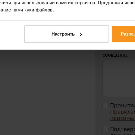
НОМЕР:
чили при использовании вами их сервисов. Продолжая испо
и, меня интересует
ание нами куки-файлов.
в последние годы я регулярно
 практические курсы,
ОБЪЕКТ:
, как у себя на родине, так и
Настроить
Разре
ерные процедуры по
ю кожи, я помогаю пациентам
СООБЩЕНИЕ:
Прочитал
Правила
персона
Подтвер