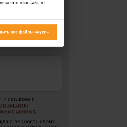
ПЕРЕЗВОНИ МНЕ:
льзовать наш сайт, вы
шить все файлы «куки»
 и согласен с
ми защиты
льных данных.
ждаю верность своих