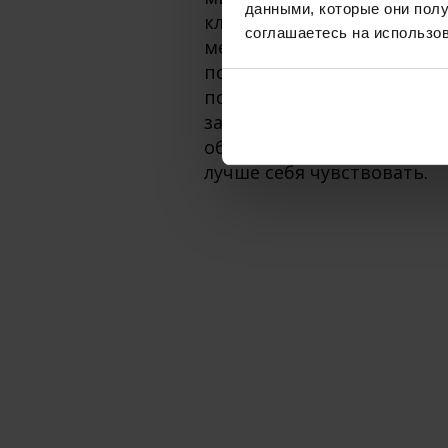
данными, которые они полу
классической дерматологи
соглашаетесь на использов
медицинская эстетика, и 
посещаю теоретические и
посвящённые этой тематике
за рубежом. Проводя лаз
обновлению и омоложени
лучше себя чувствовать.