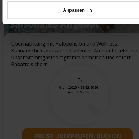
Anpassen
Saisonales Angebot
Übernachtung mit Halbpension und Wellness.
Kulinarische Genüsse und stilvolles Ambiente. Jetzt für
unser Stammgästeprogramm anmelden und sofort
Rabatte sichern.
01.11.2025 - 22.12.2026.
min. 2 Nacht
PREISE ÜBERPRÜFEN, BUCHEN