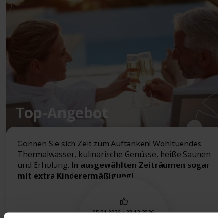
Top-Angebot
Gönnen Sie sich Zeit zum Auftanken! Wohltuendes
Thermalwasser, kulinarische Genüsse, heiße Saunen
und Erholung.
In ausgewählten Zeiträumen sogar
mit extra Kinderermäßigung!
05.01.2026 - 23.12.2026.