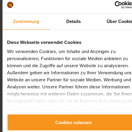
min. 2 Nacht
Zustimmung
Details
Über Cooki
PREISE ÜBERPRÜFEN, BUCHEN
Diese Webseite verwendet Cookies
Wir verwenden Cookies, um Inhalte und Anzeigen zu
Details anzeigen
personalisieren, Funktionen für soziale Medien anbieten zu
können und die Zugriffe auf unsere Website zu analysieren.
Außerdem geben wir Informationen zu Ihrer Verwendung uns
Website an unsere Partner für soziale Medien, Werbung und
Analysen weiter. Unsere Partner führen diese Informationen
möglicherweise mit weiteren Daten zusammen, die Sie ihne
bereitgestellt haben oder die sie im Rahmen Ihrer Nutzung d
Dienste gesammelt haben. Sie geben Einwilligung zu unsere
Cookies, wenn Sie unsere Webseite weiterhin nutzen.
Cookies zulassen