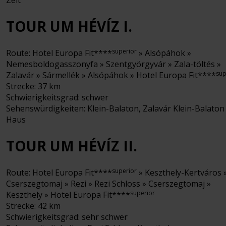
Zeit
TOUR UM HÉVÍZ I.
superior
Route: Hotel Europa Fit****
» Alsópáhok »
Nemesboldogasszonyfa » Szentgyörgyvár » Zala-töltés »
sup
Zalavár » Sármellék » Alsópáhok » Hotel Europa Fit****
Strecke: 37 km
Schwierigkeitsgrad: schwer
Sehenswürdigkeiten: Klein-Balaton, Zalavár Klein-Balaton
Haus
TOUR UM HÉVÍZ II.
superior
Route: Hotel Europa Fit****
» Keszthely-Kertváros 
Cserszegtomaj » Rezi » Rezi Schloss » Cserszegtomaj »
superior
Keszthely » Hotel Europa Fit****
Strecke: 42 km
Schwierigkeitsgrad: sehr schwer