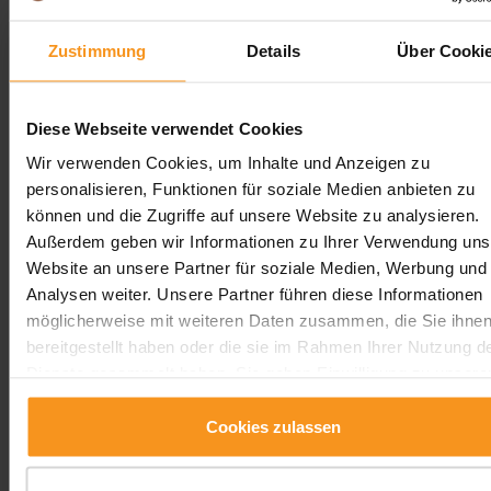
Zustimmung
Details
Über Cooki
Diese Webseite verwendet Cookies
Zimmerreservierung:
Wir verwenden Cookies, um Inhalte und Anzeigen zu
+3683501149
personalisieren, Funktionen für soziale Medien anbieten zu
können und die Zugriffe auf unsere Website zu analysieren.
Außerdem geben wir Informationen zu Ihrer Verwendung uns
Website an unsere Partner für soziale Medien, Werbung und
Buchen Sie jetzt Ihren exklusiven
Analysen weiter. Unsere Partner führen diese Informationen
Urlaub!
möglicherweise mit weiteren Daten zusammen, die Sie ihne
bereitgestellt haben oder die sie im Rahmen Ihrer Nutzung d
ANREISEN
ABREISEN
Dienste gesammelt haben. Sie geben Einwilligung zu unsere
08
10
Cookies, wenn Sie unsere Webseite weiterhin nutzen.
Cookies zulassen
August
August