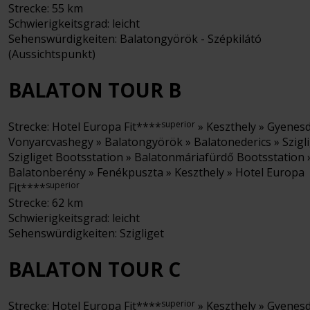
Strecke: 55 km
Schwierigkeitsgrad: leicht
Sehenswürdigkeiten: Balatongyörök - Szépkilátó
(Aussichtspunkt)
BALATON TOUR B
superior
Strecke: Hotel Europa Fit****
» Keszthely » Gyenesd
Vonyarcvashegy » Balatongyörök » Balatonederics » Szigli
Szigliget Bootsstation » Balatonmáriafürdő Bootsstation 
Balatonberény » Fenékpuszta » Keszthely » Hotel Europa
superior
Fit****
Strecke: 62 km
Schwierigkeitsgrad: leicht
Sehenswürdigkeiten: Szigliget
BALATON TOUR C
superior
Strecke: Hotel Europa Fit****
» Keszthely » Gyenesd