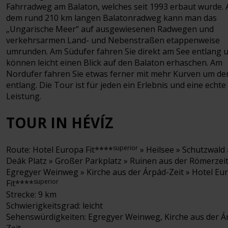
Fahrradweg am Balaton, welches seit 1993 erbaut wurde. 
dem rund 210 km langen Balatonradweg kann man das
„Ungarische Meer“ auf ausgewiesenen Radwegen und
verkehrsarmen Land- und Nebenstraßen etappenweise
umrunden. Am Südufer fahren Sie direkt am See entlang 
können leicht einen Blick auf den Balaton erhaschen. Am
Nordufer fahren Sie etwas ferner mit mehr Kurven um de
entlang. Die Tour ist für jeden ein Erlebnis und eine echte
Leistung.
TOUR IN HÉVÍZ
superior
Route: Hotel Europa Fit****
» Heilsee » Schutzwald 
Deák Platz » Großer Parkplatz » Ruinen aus der Römerzeit
Egregyer Weinweg » Kirche aus der Árpád-Zeit » Hotel Eu
superior
Fit****
Strecke: 9 km
Schwierigkeitsgrad: leicht
Sehenswürdigkeiten: Egregyer Weinweg, Kirche aus der Á