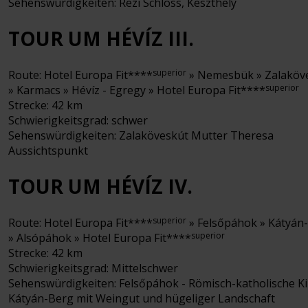
Sehenswürdigkeiten: Rezi Schloss, Keszthely
TOUR UM HÉVÍZ III.
superior
Route: Hotel Europa Fit****
» Nemesbük » Zalaköv
superior
» Karmacs » Hévíz - Egregy » Hotel Europa Fit****
Strecke: 42 km
Schwierigkeitsgrad: schwer
Sehenswürdigkeiten: Zalaköveskút Mutter Theresa
Aussichtspunkt
TOUR UM HÉVÍZ IV.
superior
Route: Hotel Europa Fit****
» Felsőpáhok » Kátyán
superior
» Alsópáhok » Hotel Europa Fit****
Strecke: 42 km
Schwierigkeitsgrad: Mittelschwer
Sehenswürdigkeiten: Felsőpáhok - Römisch-katholische Ki
Kátyán-Berg mit Weingut und hügeliger Landschaft