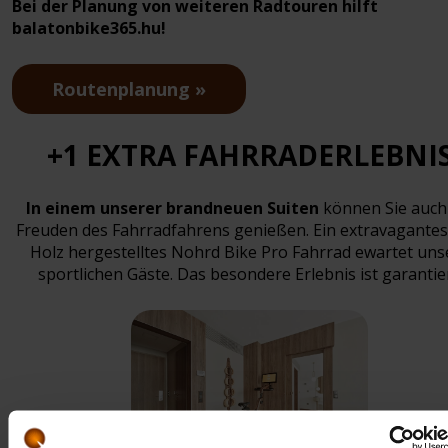
Bei der Planung von weiteren Radtouren hilft
balatonbike365.hu!
Routenplanung
+1 EXTRA FAHRRADERLEBNI
In einem unserer brandneuen Suiten
können Sie auch
Freuden des Fahrradfahrens genießen. Ein extravagantes
Holz hergestelltes Nohrd Bike Pro Fahrrad ewartet uns
sportlichen Gäste. Das besondere Erlebnis ist garantier