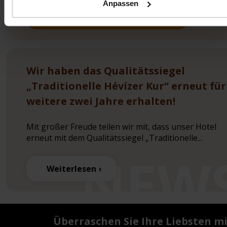
Anpassen
PREISE ÜBERPRÜFEN
Wir haben das Qualitätssiegel
„Traditionelle Hévízer Kur“ erneut für
weitere zwei Jahre erhalten!
Mit großer Freude teilen wir mit, dass unser Hotel
erneut mit dem Qualitätssiegel „Traditionelle...
Weiterlesen
Überraschen Sie Ihre Liebsten m