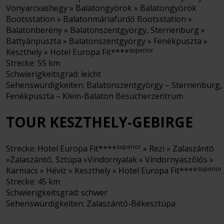
Vonyarcvashegy » Balatongyörök » Balatongyörök
Bootsstation » Balatonmáriafürdő Bootsstation »
Balatonberény » Balatonszentgyörgy, Sternenburg »
Battyánpuszta » Balatonszentgyörgy » Fenékpuszta »
superior
Keszthely » Hotel Europa Fit****
Strecke: 55 km
Schwierigkeitsgrad: leicht
Sehenswürdigkeiten: Balatonszentgyörgy – Sternenburg,
Fenékpuszta – Klein-Balaton Besucherzentrum
TOUR KESZTHELY-GEBIRGE
superior
Strecke: Hotel Europa Fit****
» Rezi » Zalaszántó
»Zalaszántó, Sztúpa »Vindornyalak » Vindornyaszőlős »
superior
Karmacs » Hévíz » Keszthely » Hotel Europa Fit****
Strecke: 45 km
Schwierigkeitsgrad: schwer
Sehenswürdigkeiten: Zalaszántó-Békesztúpa