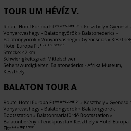
TOUR UM HÉVÍZ V.
superior
Route: Hotel Europa Fit****
» Keszthely » Gyenesdi
Vonyarcvashegy » Balatongyörök » Balatonederics »
Balatongyörök » Vonyarcvashegy » Gyenesdiás » Keszthel
superior
Hotel Europa Fit****
Strecke: 42 km
Schwierigkeitsgrad: Mittelschwer
Sehenswürdigkeiten: Balatonederics - Afrika Museum,
Keszthely
BALATON TOUR A
superior
Route: Hotel Europa Fit****
» Keszthely » Gyenesdi
Vonyarcvashegy » Balatongyörök » Balatongyörök
Bootsstation » Balatonmáriafürdő Bootsstation »
Balatonberény » Fenékpuszta » Keszthely » Hotel Europa
superior
Fit****