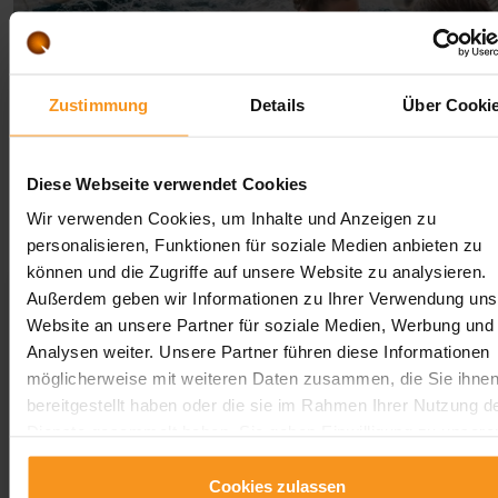
Zustimmung
Details
Über Cooki
Diese Webseite verwendet Cookies
Wir verwenden Cookies, um Inhalte und Anzeigen zu
Saisonales Angebot
personalisieren, Funktionen für soziale Medien anbieten zu
können und die Zugriffe auf unsere Website zu analysieren.
Außerdem geben wir Informationen zu Ihrer Verwendung uns
Übernachtung mit Halbpension und Wellness.
Kulinarische Genüsse und stilvolles Ambiente. Jetzt für
Website an unsere Partner für soziale Medien, Werbung und
unser Stammgästeprogramm anmelden und sofort
Analysen weiter. Unsere Partner führen diese Informationen
Rabatte sichern.
möglicherweise mit weiteren Daten zusammen, die Sie ihne
bereitgestellt haben oder die sie im Rahmen Ihrer Nutzung d
Dienste gesammelt haben. Sie geben Einwilligung zu unsere
Cookies, wenn Sie unsere Webseite weiterhin nutzen.
01.11.2025 - 22.12.2026.
min. 2 Nacht
Cookies zulassen