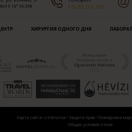
664 E 16° 56,598
+36 83 501 190
ЦЕНТР
ХИРУРГИЯ ОДНОГО ДНЯ
ЛАБОРАТ
Карта сайта
отпечаток
Защита прав
Планировка мар
Общие условия отеля