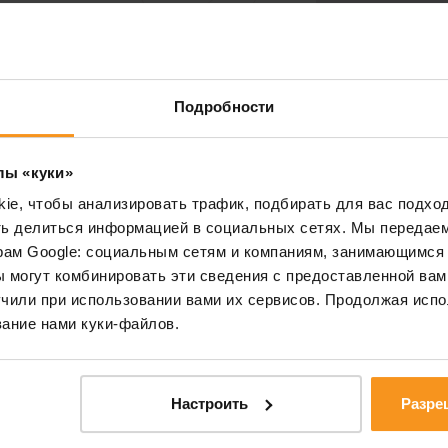
ТЕЛЕФОННЫЙ
★
лазерным лечением храпа. Во
НОМЕР:
льного обучения я занималась
й терапией пациентов с
Подробности
ровожу неинвазивное лазерное
ОБЪЕКТ:
ольшим успехом у пациентов. В
ификат лазерного терапевта, и
лы «куки»
е получения сертификата
e, чтобы анализировать трафик, подбирать для вас подход
асти.
СООБЩЕНИЕ:
ть делиться информацией в социальных сетях. Мы передае
рам Google: социальным сетям и компаниям, занимающимся 
 могут комбинировать эти сведения с предоставленной вам
ационный экзамен по
чили при использовании вами их сервисов. Продолжая испо
гология»,
ание нами куки-файлов.
ь доктора философии (PhD),
рситет по специальности
Прочитал
Настроить
Разре
Правила
персона
ю степень хабилитированного