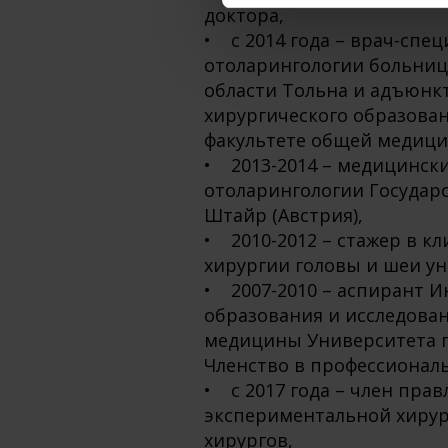
доктора,
• с 2014 года – врач-спе
отоларингологии больниц
области Тольна и адъюнк
хирургического образова
факультете общей медици
• 2013-2014 – медицинск
отоларингологии Государ
Штайр (Австрия),
• 2010-2012 – стажер в к
хирургии головы и шеи ун
• 2007-2010 – аспирант И
образования и исследова
медицины Университета г
Членство в профессионал
• с 2017 года – член пра
экспериментальной хирур
хирургов,