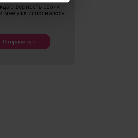
ждаю верность своих
и мне уже исполнилось
Отправить