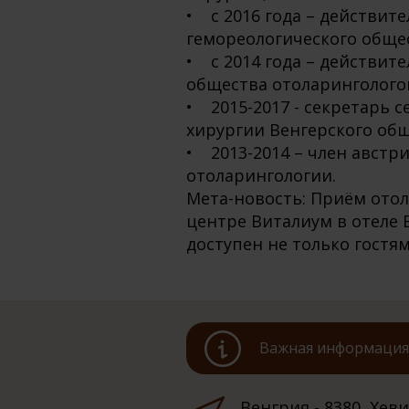
• с 2016 года – действит
гемореологического обще
• с 2014 года – действит
общества отоларингологов
• 2015-2017 - секретарь 
хирургии Венгерского общ
• 2013-2014 – член австр
отоларингологии.
Мета-новость: Приём ото
центре Виталиум в отеле 
доступен не только гостям
Важная информация 
Венгрия - 8380, Хевиз