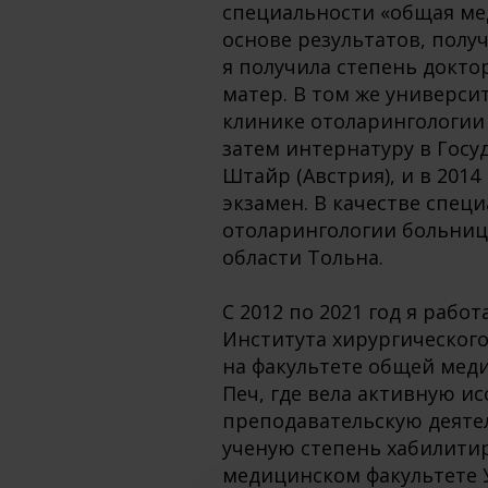
специальности «общая ме
основе результатов, полу
я получила степень докто
матер. В том же универси
клинике отоларингологии 
затем интернатуру в Госу
Штайр (Австрия), и в 201
экзамен. В качестве специ
отоларингологии больниц
области Тольна.
С 2012 по 2021 год я рабо
Института хирургическог
на факультете общей мед
Печ, где вела активную и
преподавательскую деятел
ученую степень хабилити
медицинском факультете 