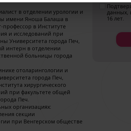
Подтвер
циалист в отделении урологии и
данных, 
16 лет.
ы имени Яноша Балаша в
т-профессор в Институте
ния и исследований при
ны Университета города Печ,
ий интерн в отделении
ственной больницы города
линике отоларингологии и
иверситета города Печ,
нститута хирургического
ний при факультете общей
орода Печ.
ьных организациях:
вления секции
гии при Венгерском обществе