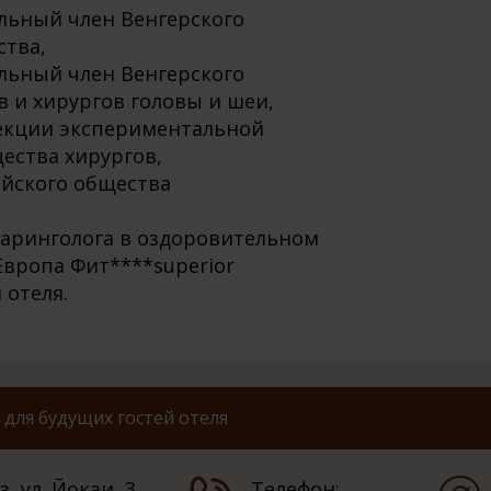
ельный член Венгерского
ства,
ельный член Венгерского
 и хирургов головы и шеи,
секции экспериментальной
ества хирургов,
ийского общества
ларинголога в оздоровительном
Европа Фит****superior
 отеля.
для будущих гостей отеля
, ул. Йокаи, 3.
Телефон: