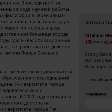
дицина». Впоследствии, на
ченных в ходе научной работы,
ра философии в своей альма-
тете я прошла и аспирантуру в
Записатьс
и хирургии головы и шеи,
дарственной больнице города
Vitalium Me
4 году сдала квалификационный
190
или
vit
алиста я работала в отделении
ы имени Яноша Балаша в
Если у Вас 
Вас заполн
Вам перезв
тала заместителем руководителя
о образования и исследований
поля, обязат
★
ицины Университета города
сследовательскую и
NНАЗВАНИЕ:
★
ьность. В 2020 году я получила
рованного доктора на
Университета города Печ.