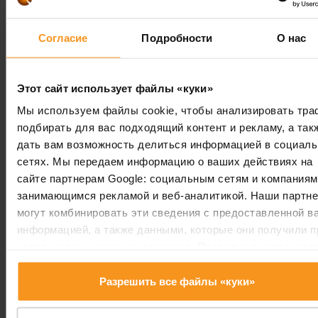
перезвонит.
Согласие
Подробности
О нас
поля, обязательные для заполнения
★
NНАЗВАНИЕ:
★
Этот сайт использует файлы «куки»
Мы используем файлы cookie, чтобы анализировать тра
подбирать для вас подходящий контент и рекламу, а так
дать вам возможность делиться информацией в социал
АДРЕС ЭЛЕКТРОННОЙ ПОЧТЫ:
★
сетях. Мы передаем информацию о ваших действиях на
сайте партнерам Google: социальным сетям и компаниям
занимающимся рекламой и веб-аналитикой. Наши партн
ТЕЛЕФОННЫЙ НОМЕР:
★
могут комбинировать эти сведения с предоставленной в
информацией, а также данными, которые они получили п
использовании вами их сервисов. Продолжая использов
наш сайт, вы соглашаетесь на использование нами куки-
ПОЖАЛУЙСТА, ПЕРЕЗВОНИ МНЕ:
файлов.
Разрешить все файлы «куки»