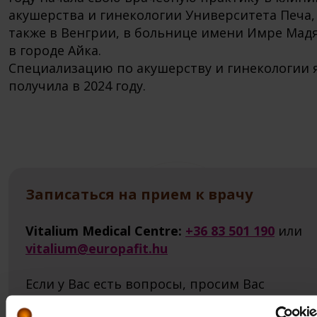
акушерства и гинекологии Университета Печа,
также в Венгрии, в больнице имени Имре Мад
в городе Айка.
Специализацию по акушерству и гинекологии 
получила в 2024 году.
Записаться на прием к врачу
Vitalium Medical Centre:
+36 83 501 190
или
vitalium@europafit.hu
Если у Вас есть вопросы, просим Вас
заполнить анкету и наш врач Вам