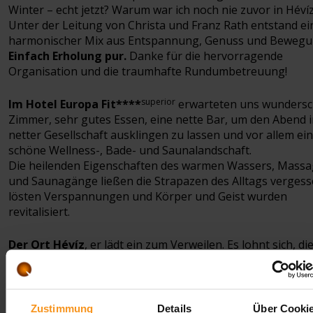
Winter – echt jetzt? Warum war ich noch nie zuvor in Héví
Unter der Leitung von Christa und Franz Rath entstand ei
harmonischer Mix aus Entspannung, Genuss und Bewegu
Einfach Erholung pur.
Danke für die hervorragende
Organisation und die traumhafte Rundumbetreuung!
superior
Im Hotel Europa Fit****
erwarteten uns wunders
Zimmer, sehr gutes Essen, eine nette Bar, um den Abend 
netter Gesellschaft ausklingen zu lassen und vor allem ei
schöne Wellness-, Bade- und Saunalandschaft.
Die heilenden Eigenschaften des warmen Wassers, Mass
und Saunagänge ließen die Strapazen des Alltags vergess
lösten Verspannungen und Körper und Geist wurden
revitalisiert.
Der Ort Hévíz
, er lädt ein zum Verweilen. Es lohnt sich, di
malerische Umgebung bei Spaziergängen am See oder in
angrenzenden Parks zu entdecken.
Danke für diese wunderschöne, erholsame, informative
Auszeit in Héviz. Wir können es kaum erwarten, die nächs
Zustimmung
Details
Über Cooki