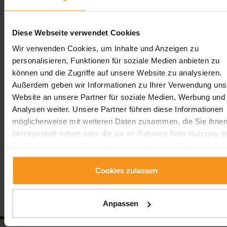
Abenteuer in dieser bezaubernden Stadt gemeinsam mit
Christa und Franz zu erleben. Und da war noch die Geschi
von Nelly, der Elefantendame, die im Sommer 1914 einen
Diese Webseite verwendet Cookies
Kuraufenthalt in Héviz hatte...wenn ihr diese hören wollt,
Wir verwenden Cookies, um Inhalte und Anzeigen zu
kommt doch nächstes Mal einfach mit. Franz wird sie euch
personalisieren, Funktionen für soziale Medien anbieten zu
erzählen.
Wer hätte gedacht, dass Wellness so viel Spaß mache
können und die Zugriffe auf unsere Website zu analysieren.
kann? Hévíz, wir kommen wieder!
Außerdem geben wir Informationen zu Ihrer Verwendung uns
Website an unsere Partner für soziale Medien, Werbung und
Sabine
Analysen weiter. Unsere Partner führen diese Informationen
möglicherweise mit weiteren Daten zusammen, die Sie ihne
bereitgestellt haben oder die sie im Rahmen Ihrer Nutzung d
Vorherige
Zurück
Nächste
Dienste gesammelt haben. Sie geben Einwilligung zu unsere
Nachrichten
Nachrichte
Cookies, wenn Sie unsere Webseite weiterhin nutzen.
Cookies zulassen
Folgen Sie uns!
Anpassen