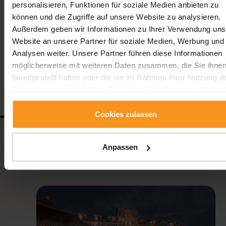
Angebote entdecken!
personalisieren, Funktionen für soziale Medien anbieten zu
können und die Zugriffe auf unsere Website zu analysieren.
Außerdem geben wir Informationen zu Ihrer Verwendung uns
Vorherige
Zurück
Nächste
Website an unsere Partner für soziale Medien, Werbung und
Nachrichten
Nachrichte
Analysen weiter. Unsere Partner führen diese Informationen
möglicherweise mit weiteren Daten zusammen, die Sie ihne
Folgen Sie uns!
bereitgestellt haben oder die sie im Rahmen Ihrer Nutzung d
Dienste gesammelt haben. Sie geben Einwilligung zu unsere
Cookies, wenn Sie unsere Webseite weiterhin nutzen.
Cookies zulassen
Anpassen