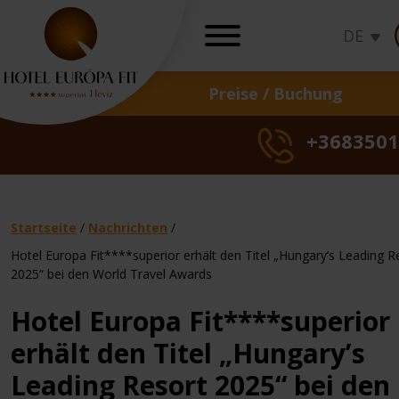
DE
Preise / Buchung
ANGEBOTE
+3683501
Sonderangebote
Angebote für Fei
Medical Wellness
Traditionelle Kur
Startseite
/
Nachrichten
/
Tagespreise
Hotel Europa Fit****superior erhält den Titel „Hungary’s Leading R
Sonne-
Sonne-
Son
2025“ bei den World Travel Awards
Gynäkologisch
Sommer-
Top-
Saisonales
Sommer
Top-
Haut
Sais
So
Hotelgutscheine
Behandlungen
Freiheit
Angebot
Angebot
Freiheit
Angeb
Beha
Ange
Fre
Loyalitätsprogr
Hotel Europa Fit****superior
Preise überprü
erhält den Titel „Hungary’s
Leading Resort 2025“ bei den