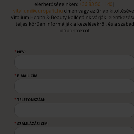
elérhetőségeinken:
+36 83 501 140
|
vitalium@europafit.hu
címen vagy az űrlap kitöltésével
Vitalium Health & Beauty kollégáink várják jelentkezés
teljes körűen informálják a kezelésekről, és a szabad
időpontokról.
NÉV:
★
E-MAIL CÍM:
★
TELEFONSZÁM:
★
SZÁMLÁZÁSI CÍM:
★