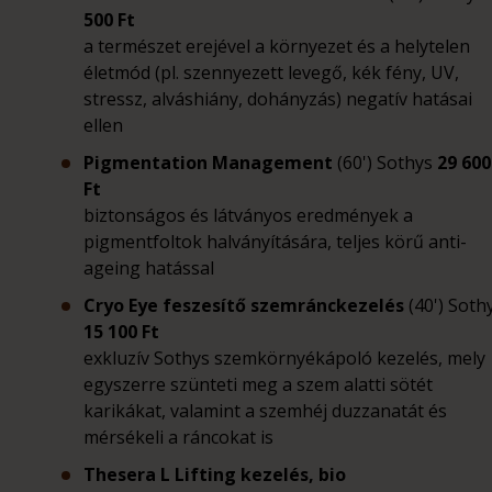
500 Ft
a természet erejével a környezet és a helytelen
életmód (pl. szennyezett levegő, kék fény, UV,
stressz, alváshiány, dohányzás) negatív hatásai
ellen
Pigmentation Management
(60') Sothys
29 600
Ft
biztonságos és látványos eredmények a
pigmentfoltok halványítására, teljes körű anti-
ageing hatással
Cryo Eye feszesítő szemránckezelés
(40') Soth
15 1
00 Ft
exkluzív Sothys szemkörnyékápoló kezelés, mely
egyszerre szünteti meg a szem alatti sötét
karikákat, valamint a szemhéj duzzanatát és
mérsékeli a ráncokat is
Thesera L Lifting kezelés, bio