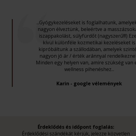
...Gyógykezeléseket is foglalhatunk, amelye
nagyon élveztünk, beleértve a masszázsoka
iszappakolást, súlyfürdőt (nagyszerű!!!) Ez
kívül különféle kozmetikai kezeléseket is
kipróbáltunk a szállodában, amelyek szint
nagyon jó ár / érték aránnyal rendelkezne
Minden egy helyen van, amire szükség van 
wellness pihenéshez...
Karin - google vélemények
Érdeklődés és időpont foglalás:
Érdeklődési szándékát kérjük, jelezze közvetlen