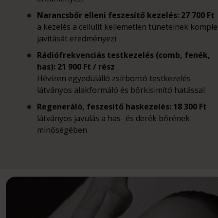
Narancsbőr elleni feszesítő kezelés:
27 7
00 Ft
a kezelés a cellulit kellemetlen tüneteinek komple
javítását eredményezi
Rádiófrekvenciás testkezelés (comb, fenék,
has):
21 900 Ft / rész
Hévízen egyedülálló zsírbontó testkezelés
látványos alakformáló és bőrkisimító hatással
Regeneráló, feszesítő haskezelés:
18 300 Ft
látványos javulás a has- és derék bőrének
minőségében