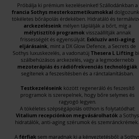
Próbálja ki prémium kezeléseinket! Szállodánkban a
francia Sothys mesterkozmetikumokkal
dolgozunk
tökéletes bőrápolás érdekében. Hidratáló és termálviz
arckezeléseink
mélyen táplálják a bőrt, míg a
mélytisztító programok
visszaállítják annak
frissességét és egyensúlyát.
Exkluzív anti-aging
eljárásaink
, mint a DX Glow Defence, a Secrets de
Sothys luxuskezelés, a vadonatúj
Thesera L Lifting
b
szálbehúzásos arckezelés, vagy a legmodernebb
mezoterápiás és rádiófrekvenciás technológiák
segítenek a feszesítésben és a ránctalanításban.
Testkezeléseink
között regeneráló és feszesítő
programok is szerepelnek, hogy bőre selymes és
ragyogó legyen.
A tökéletes szépségápolás otthon is folytatódhat:
Vitalium recepciónkon megvásárolhatók
a Sothys
hidratálók, anti-aging szérumok és szemránckrémek
A
férfiak
sem maradnak ki a kényeztetésből: a Sothy