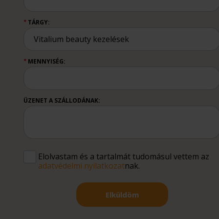
TÁRGY:
★
MENNYISÉG:
★
ÜZENET A SZÁLLODÁNAK:
Elolvastam és a tartalmát tudomásul vettem az
adatvédelmi nyilatkozat
nak.
Elküldöm