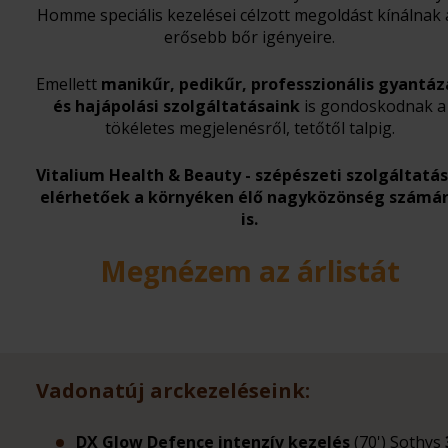
Homme speciális kezelései célzott megoldást kínálnak 
erősebb bőr igényeire.
Emellett
manikűr, pedikűr, professzionális gyantáz
és hajápolási szolgáltatásaink
is gondoskodnak a
tökéletes megjelenésről, tetőtől talpig.
Vitalium Health & Beauty - szépészeti szolgáltatás
elérhetőek a környéken élő nagyközönség számá
is
.
Megnézem az árlistát
Vadonatúj arckezeléseink:
DX Glow Defence intenzív kezelés
(70') Sothys