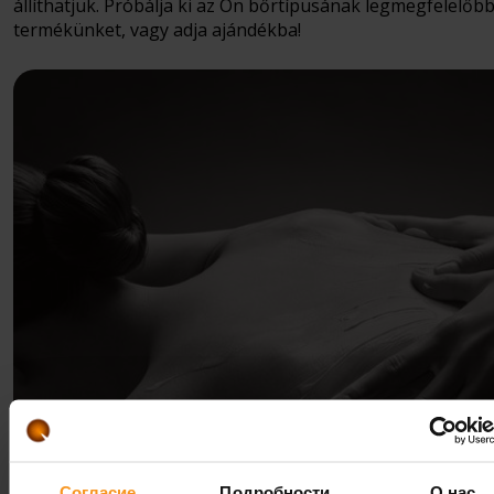
állíthatjuk. Próbálja ki az Ön bőrtípusának legmegfelelőb
termékünket, vagy adja ajándékba!
Согласие
Подробности
О нас