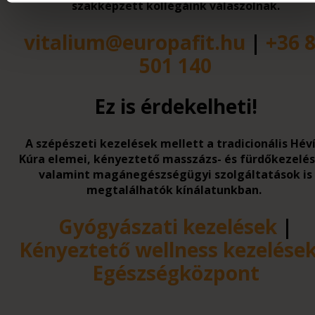
szakképzett kollégáink válaszolnak.
vitalium@europafit.hu
|
+36 
501 140
Ez is érdekelheti!
A szépészeti kezelések mellett a tradicionális Héví
Kúra elemei, kényeztető masszázs- és fürdőkezelés
valamint magánegészségügyi szolgáltatások is
megtalálhatók kínálatunkban.
Gyógyászati kezelések
|
Kényeztető wellness kezelése
Egészségközpont