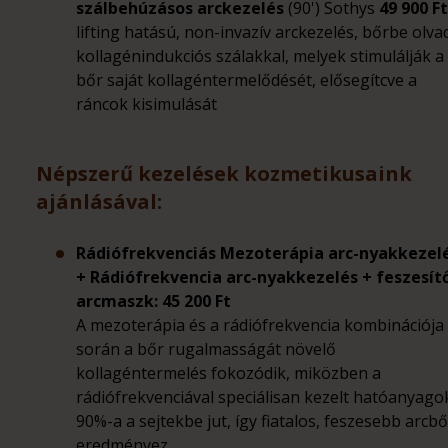
szálbehúzásos arckezelés
(90') Sothys
49 900 Ft
lifting hatású, non-invazív arckezelés, bőrbe olva
kollagénindukciós szálakkal, melyek stimulálják a
bőr saját kollagéntermelődését, elősegítcve a
ráncok kisimulását
Népszerű kezelések kozmetikusaink
ajánlásával:
Rádiófrekvenciás Mezoterápia arc-nyakkezel
+ Rádiófrekvencia arc-nyakkezelés + feszesít
arcmaszk:
45 200 Ft
A mezoterápia és a rádiófrekvencia kombinációja
során a bőr rugalmasságát növelő
kollagéntermelés fokozódik, miközben a
rádiófrekvenciával speciálisan kezelt hatóanyago
90%-a a sejtekbe jut, így fiatalos, feszesebb arcbő
eredményez.