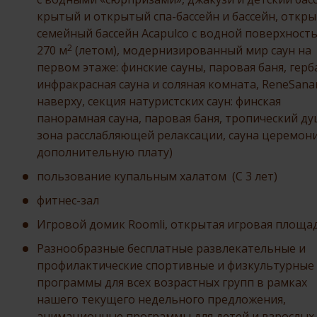
крытый и открытый спа-бассейн и бассейн, откр
семейный бассейн Acapulco с водной поверхност
2
270 м
(летом), модернизированный мир саун на
первом этаже: финские сауны, паровая баня, герб
инфракрасная сауна и соляная комната, ReneSana
наверху, секция натуристских саун: финская
панорамная сауна, паровая баня, тропический ду
зона расслабляющей релаксации, сауна церемони
дополнительную плату)
пользование купальным халатом (С 3 лет)
фитнес-зал
Игровой домик Roomli, открытая игровая площа
Разнообразные бесплатные развлекательные и
профилактические спортивные и физкультурные
программы для всех возрастных групп в рамках
нашего текущего недельного предложения,
анимационные программы для детей и взрослых