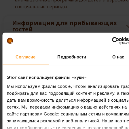
специальные периоды.
Информация для прибывающих
гостей
Условия аннуляции брони
Согласие
Подробности
О нас
Услуги, входящие в стоимость
номера
Этот сайт использует файлы «куки»
Мы используем файлы cookie, чтобы анализировать тра
подбирать для вас подходящий контент и рекламу, а так
Информация о велнес-комплексе
дать вам возможность делиться информацией в социал
сетях. Мы передаем информацию о ваших действиях на
сайте партнерам Google: социальным сетям и компаниям
Скидки на путешествия:
занимающимся рекламой и веб-аналитикой. Наши партн
В зависимости от наличия мест мы предоставляе
могут комбинировать эти сведения с предоставленной в