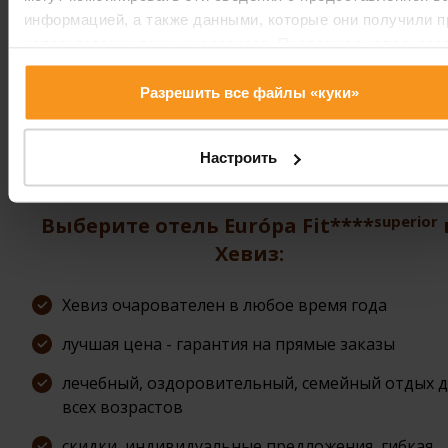
скидку при условии предоплаты с выгодными
информацией, а также данными, которые они получили п
условиями отмены! В нашем интерфейсе онлайн-
использовании вами их сервисов. Продолжая использов
бронирования мы всегда предоставляем самые
наш сайт, вы соглашаетесь на использование нами куки-
выгодные цены, из которых уже вычтена скидка. 
файлов.
Разрешить все файлы «куки»
подробностями обращайтесь:
sales@europafit.hu
Настроить
Действительно: до отзыва
superior
Выберите отель Európa Fit****
Хевиз:
Хевиз очарователен в любое время года
лучшая цена - гарантия на прямые заказы
лечебный, оздоровительный, семейный отдых д
всех возрастов
скидки, индивидуальные предложения, гибкая