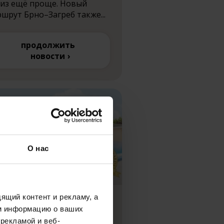
из ещё проще. Новый
шрут Брно–Загреб также...
продолжить
новости
О нас
ящий контент и рекламу, а
ель Europa
м информацию о ваших
t****superior
рекламой и веб-