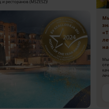
 и ресторанов (MSZÉSZ)!
Мы
зн
«Т
ле
на
Мы 
оте
кач
леч