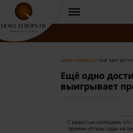
дома
/
новости
/
Ещё одно дости
Ещё одно дост
выигрывает пр
«Программа 
й пакет
омоложения»
Г
С радостью сообщаем, что 
премии «Отель года» на п