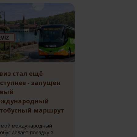
виз стал ещё
ступнее - запущен
овый
еждународный
тобусный маршрут
ямой международный
обус делает поездку в