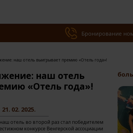
Бронирование но
жение: наш отель выигрывает премию «Отель года»!
ижение: наш отель
боль
емию «Отель года»!
интимного
«Программа ща
®
орячее предложение
омоложения»®
21. 02. 2025.
наш отель во второй раз стал победителем
рестижном конкурсе Венгерской ассоциации