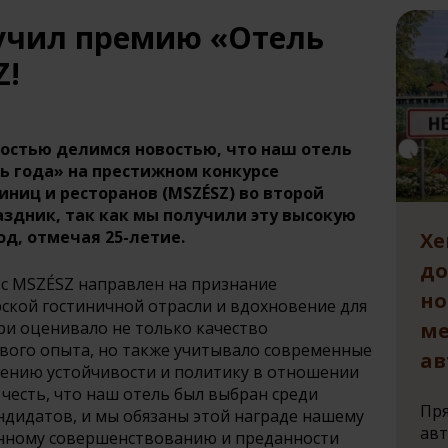
учил премию «Отель
Z!
достью делимся новостью, что наш отель
ь года» на престижном конкурсе
иниц и ресторанов (MSZÉSZ) во второй
раздник, так как мы получили эту высокую
д, отмечая 25-летие.
Хе
до
с MSZÉSZ направлен на признание
н
ской гостиничной отрасли и вдохновение для
ри оценивало не только качество
м
евого опыта, но также учитывало современные
ав
ечению устойчивости и политику в отношении
 честь, что наш отель был выбран среди
Пр
ндидатов, и мы обязаны этой награде нашему
авт
янному совершенствованию и преданности