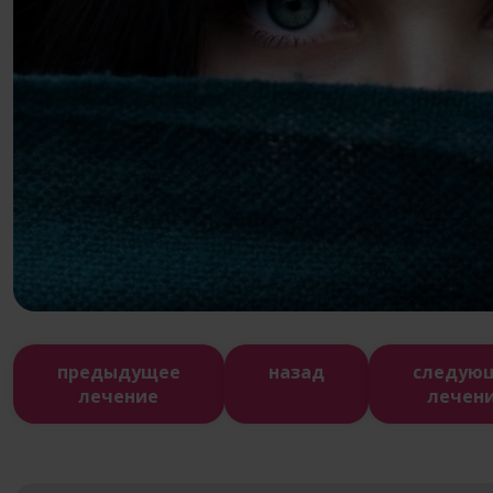
предыдущее
назад
следую
лечение
лечен