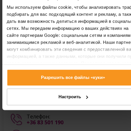
персональных данных
.
Мы используем файлы cookie, чтобы анализировать тра
Подтверждаю верность своих данных, и мне у
подбирать для вас подходящий контент и рекламу, а так
исполнилось 16 лет.
дать вам возможность делиться информацией в социал
сетях. Мы передаем информацию о ваших действиях на
Отправить
сайте партнерам Google: социальным сетям и компаниям
занимающимся рекламой и веб-аналитикой. Наши партн
могут комбинировать эти сведения с предоставленной в
информацией, а также данными, которые они получили п
использовании вами их сервисов. Продолжая использов
контакт
наш сайт, вы соглашаетесь на использование нами куки-
Vitalium Laser Centre
файлов.
Разрешить все файлы «куки»
Настроить
Запись на прием
Телефон:
+36 83 501 190