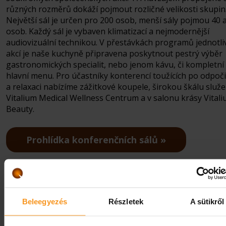
různých rozměrů dokáží pojmout rozličné velikosti skupin
Největší sál je určen pro 200 osob, menší sály pojmou 40 
osob. Každý sál je vybaven klimatizací a nejmodernější
audiovizuální technikou. V přestávkách programů jednotli
akcí je naše kuchyně připravena poskytnout pestrý výběr
gastronomických specialit, nebo jenom kávu, či kompletní
hlavní menu. Pro účastníky konterencí toužících po odpoč
a relaxaci nabízíme zážitkové koupele, širokou škálu služe
Vitalium Medical Wellness Centrum a v salonu krásy Vital
Beauty.
Prohlídka konferenčních sálů
Garážové parkování
Beleegyezés
Részletek
A sütikről
Uzavřené, hlídané garážové stání pro 120 aut i s dobíjecí s
pro elektromobily. Hoteloví hosté mohou využít dobíjecí st