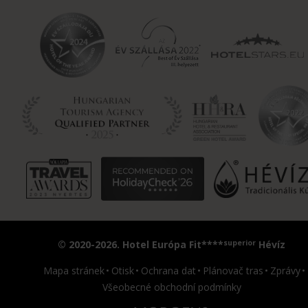
superior
© 2020-2026. Hotel Európa Fit****
Hévíz
Mapa stránek
Otisk
Ochrana dat
Plánovač tras
Zprávy
Všeobecné obchodní podmínky