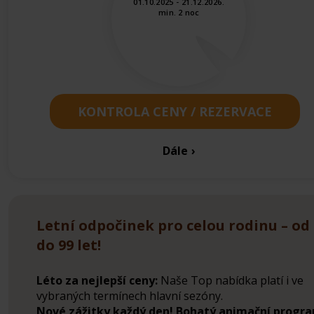
01.10.2025 - 21.12.2026.
min. 2 noc
KONTROLA CENY / REZERVACE
Dále
Letní odpočinek pro celou rodinu – od 
do 99 let!
Léto za nejlepší ceny:
Naše Top nabídka platí i ve
vybraných termínech hlavní sezóny.
Nové zážitky každý den! Bohatý animační progr