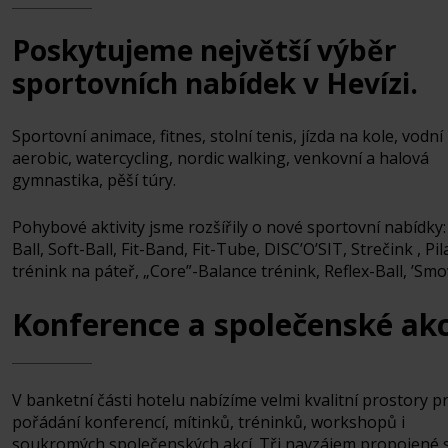
Poskytujeme největší výběr
sportovních nabídek v Hevízi.
Sportovní animace, fitnes, stolní tenis, jízda na kole, vodní
aerobic, watercycling, nordic walking, venkovní a halová
gymnastika, pěší túry.
Pohybové aktivity jsme rozšířily o nové sportovní nabídky: 
Ball, Soft-Ball, Fit-Band, Fit-Tube, DISC’O’SIT, Strečink , Pil
trénink na páteř, „Core”-Balance trénink, Reflex-Ball, ’Smov
Konference a společenské ak
V banketní části hotelu nabízíme velmi kvalitní prostory p
pořádání konferencí, mítinků, tréninků, workshopů i
soukromých společenských akcí. Tři navzájem propojené 