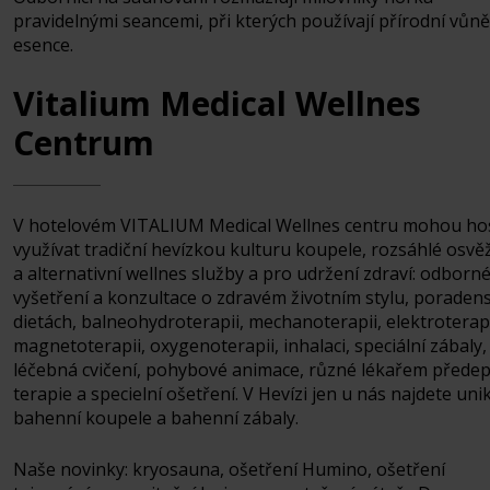
pravidelnými seancemi, při kterých používají přírodní vůně
esence.
Vitalium Medical Wellnes
Centrum
V hotelovém VITALIUM Medical Wellnes centru mohou ho
využívat tradiční hevízkou kulturu koupele, rozsáhlé osvěž
a alternativní wellnes služby a pro udržení zdraví: odborn
vyšetření a konzultace o zdravém životním stylu, poradens
dietách, balneohydroterapii, mechanoterapii, elektroterapi
magnetoterapii, oxygenoterapii, inhalaci, speciální zábaly,
léčebná cvičení, pohybové animace, různé lékařem přede
terapie a specielní ošetření. V Hevízi jen u nás najdete uni
bahenní koupele a bahenní zábaly.
Naše novinky: kryosauna, ošetření Humino, ošetření