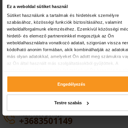
zdarma.
Ez a weboldal sütiket használ
Sütiket használunk a tartalmak és hirdetések személyre
Staňte se našim hostem!
szabásához, közösségi funkciók biztosításához, valamint
weboldalforgalmunk elemzéséhez. Ezenkívül közösségi méd
Dokumenty ke stažení, doplňují
hirdető- és elemező partnereinkkel megosztjuk az Ön
informace
weboldalhasználatra vonatkozó adatait, szigorúan vissza n
kódolható anonim formában, akik kombinálhatják az adatoka
más olyan adatokkal, amelyeket Ön adott meg számukra va
O HOTELU
az Ön által használt más szolgáltatásokból gyűjtöttek. A
weboldalon való böngészés folytatásával Ön hozzájárul a süt
használatához.
Léto řemesel
Engedélyezés
Testre szabás
Rezervace pokojů:
+3683501149