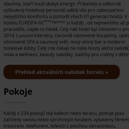
všechny, kteří touží dobýt energii. Přátelský a odborně
vyškolený hotelový personál udělá vše pro zabezpečení
nejvyššího komfortu a pohodlí všech tří generací hostů. V
****superior
hotelu EURÓPA Fit
si každý , od nejmenšího až 
prarodiče, najde co hledá. Celý náš hotel byl obnoven v pr
2014. Luxusní interiéry, čarovně obnovené koupelny, úpl
obnovené SPA a saunový svět, nový vinný bar a moderní
hotelové lobby. Celý rok čekají na naše hosty akční nabídk
relax a wellness, beauty nabídky, balíčky pro rodiny s dětm
Přehled aktuálních nabídek hotelu
Pokoje
Každý z 234 pokojů má balkon nebo terasu, pokoje jsou
zařízeny vanou nebo sprchovým koutem, vybaveny fénem
trezorem, telefonem, televizí s plochou obrazovkou,