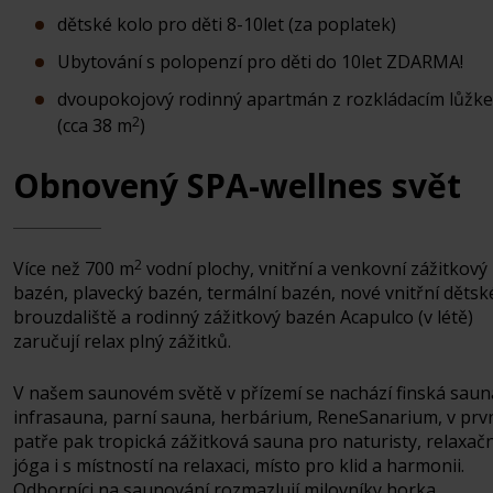
dětské kolo pro děti 8-10let (za poplatek)
Ubytování s polopenzí pro děti do 10let ZDARMA!
dvoupokojový rodinný apartmán z rozkládacím lůžk
2
(cca 38 m
)
Obnovený SPA-wellnes svět
2
Více než 700 m
vodní plochy, vnitřní a venkovní zážitkový
bazén, plavecký bazén, termální bazén, nové vnitřní dětsk
brouzdaliště a rodinný zážitkový bazén Acapulco (v létě)
zaručují relax plný zážitků.
V našem saunovém světě v přízemí se nachází finská saun
infrasauna, parní sauna, herbárium, ReneSanarium, v prv
patře pak tropická zážitková sauna pro naturisty, relaxačn
jóga i s místností na relaxaci, místo pro klid a harmonii.
Odborníci na saunování rozmazlují milovníky horka