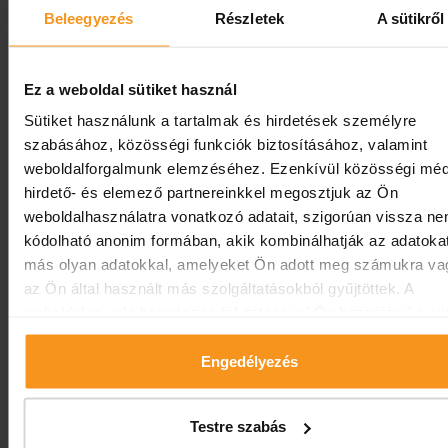
Beleegyezés
Részletek
A sütikről
Ez a weboldal sütiket használ
Sütiket használunk a tartalmak és hirdetések személyre
szabásához, közösségi funkciók biztosításához, valamint
weboldalforgalmunk elemzéséhez. Ezenkívül közösségi méd
hirdető- és elemező partnereinkkel megosztjuk az Ön
weboldalhasználatra vonatkozó adatait, szigorúan vissza n
kódolható anonim formában, akik kombinálhatják az adatoka
más olyan adatokkal, amelyeket Ön adott meg számukra va
az Ön által használt más szolgáltatásokból gyűjtöttek. A
weboldalon való böngészés folytatásával Ön hozzájárul a süt
használatához.
Engedélyezés
Testre szabás