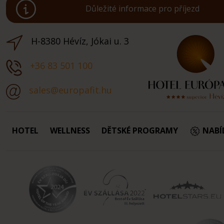
Důležité informace pro příjezd
H-8380 Hévíz, Jókai u. 3
+36 83 501 100
sales@europafit.hu
HOTEL
WELLNESS
DĚTSKÉ PROGRAMY
NABÍ