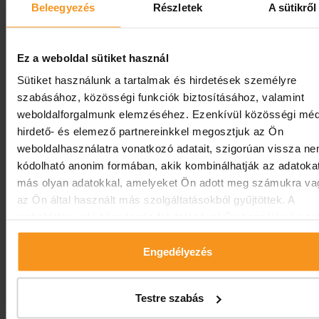
Beleegyezés
Részletek
A sütikről
Dopřejte si čas na odpočinek! Hřejivá termální voda,
gastronomické zážitky, horké sauny a bezstarostná
Ez a weboldal sütiket használ
relaxace.
Ve vybraných termínech navíc s extra slev
pro děti!
Sütiket használunk a tartalmak és hirdetések személyre
szabásához, közösségi funkciók biztosításához, valamint
weboldalforgalmunk elemzéséhez. Ezenkívül közösségi méd
05.01.2026 - 23.12.2026.
hirdető- és elemező partnereinkkel megosztjuk az Ön
min. 2 noc
weboldalhasználatra vonatkozó adatait, szigorúan vissza n
kódolható anonim formában, akik kombinálhatják az adatoka
más olyan adatokkal, amelyeket Ön adott meg számukra va
az Ön által használt más szolgáltatásokból gyűjtöttek. A
weboldalon való böngészés folytatásával Ön hozzájárul a süt
használatához.
KONTROLA CENY / REZERVACE
Engedélyezés
Dále
Testre szabás