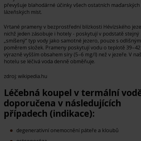
převyšuje blahodárné účinky všech ostatních maďarských
lázeňských míst.
Vrtané prameny v bezprostřední blízkosti Hévízského jeze
nichž jeden zásobuje i hotely - poskytují v podstatě stejný
„smíšený“ typ vody jako samotné jezero, pouze s odlišným
poměrem složek. Prameny poskytují vodu o teplotě 39–42 
výrazně vyšším obsahem síry (5–6 mg/l) než v jezeře. V n
hotelu se léčivá voda denně obměňuje.
zdroj: wikipedia.hu
Léčebná koupel v termální vodě
doporučena v následujících
případech (indikace):
degenerativní onemocnění páteře a kloubů