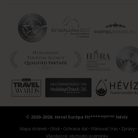
superior
© 2020-2026. Hotel Európa Fit****
Hévíz
Mapa stránek
Otisk
Ochrana dat
Plánovač tras
Zprávy
Všeobecné obchodní podmínky