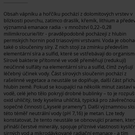
Obsah vápníku a hořčíku pochází z dolomitových vrstev v
blízkosti povrchu, zatímco draslík, křemík, lithium a přede
významná emanace radia - v množství 0,22–0,28
milimikrocurie/litr - pravděpodobně pocházejí z hlubin
permských hornin pod triasovými vrstvami. Voda je oboh
také o sloučeniny síry. Z nich stojí za zmínku především
elementární síra a sulfid, které se vstřebávají do organism
Sírové bakterie přítomné ve vodě přeměňují (redukují)
neúčinné sulfáty na elementární síru a sulfid, čímž zvyšují
léčebný účinek vody. Část sírových sloučenin pochází z
rašelinné vegetace a neustále se doplňuje, další část přich
hlubin země. Pokud se koupající na několik minut zastaví 
vodě, celé jeho tělo pokryjí drobné bublinky – to je rozpu
oxid uhličitý, tedy kyselina uhličitá, typická pro závěrečnou
sopečné činnosti („kyselé prameny“). Další významnou sl
této téměř neutrální vody (pH 7,16) je metan. Lze tedy
konstatovat, že tento neustále se obnovující pramen, kter
přináší čerstvé minerály, spojuje příznivé vlastnosti kysličn
sirných vod a mikro­dávkované radiační emanace - a tím