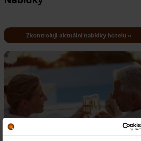
Zkontroluji aktuální nabídky hotelu
Top nabídka