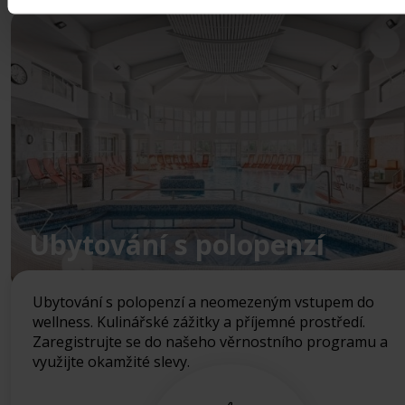
Ubytování s polopenzí
Ubytování s polopenzí a neomezeným vstupem do
wellness. Kulinářské zážitky a příjemné prostředí.
Zaregistrujte se do našeho věrnostního programu a
využijte okamžité slevy.