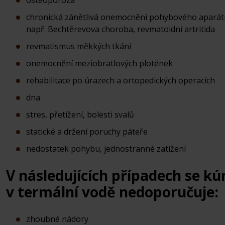
osteoporóza
chronická zánětlivá onemocnění pohybového aparát
např. Bechtěrevova choroba, revmatoidní artritida
revmatismus měkkých tkání
onemocnění meziobratlových plotének
rehabilitace po úrazech a ortopedických operacích
dna
stres, přetížení, bolesti svalů
statické a držení poruchy páteře
nedostatek pohybu, jednostranné zatížení
V následujících případech se kú
v termální vodě nedoporučuje:
zhoubné nádory