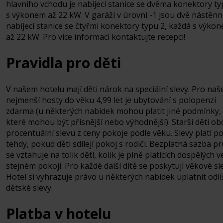
hlavního vchodu je nabíjecí stanice se dvěma konektory ty
s výkonem až 22 kW. V garáži v úrovni -1 jsou dvě nástěn
nabíjecí stanice se čtyřmi konektory typu 2, každá s výko
až 22 kW. Pro více informací kontaktujte recepci!
Pravidla pro děti
V našem hotelu mají děti nárok na speciální slevy. Pro naš
nejmenší hosty do věku 4,99 let je ubytování s polopenzí
zdarma (u některých nabídek mohou platit jiné podmínky,
které mohou být přísnější nebo výhodnější). Starší děti ob
procentuální slevu z ceny pokoje podle věku. Slevy platí p
tehdy, pokud děti sdílejí pokoj s rodiči. Bezplatná sazba pr
se vztahuje na tolik dětí, kolik je plně platících dospělých v
stejném pokoji. Pro každé další dítě se poskytují věkové sl
Hotel si vyhrazuje právo u některých nabídek uplatnit odl
dětské slevy.
Platba v hotelu