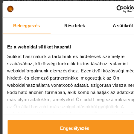
relaxační a kosmetické ošetření. Informujte se o našich
aktuálních nabídkách a akcích a rezervujte si termín co nej
Kontakty:
Beleegyezés
Részletek
A sütikről
Vitalium Health & Beauty
+36 83 501 140
vitalium@europaf
Ez a weboldal sütiket használ
Další informace
Sütiket használunk a tartalmak és hirdetések személyre
szabásához, közösségi funkciók biztosításához, valamint
weboldalforgalmunk elemzéséhez. Ezenkívül közösségi méd
hirdető- és elemező partnereinkkel megosztjuk az Ön
weboldalhasználatra vonatkozó adatait, szigorúan vissza n
kódolható anonim formában, akik kombinálhatják az adatoka
más olyan adatokkal, amelyeket Ön adott meg számukra va
az Ön által használt más szolgáltatásokból gyűjtöttek. A
weboldalon való böngészés folytatásával Ön hozzájárul a süt
használatához.
Engedélyezés