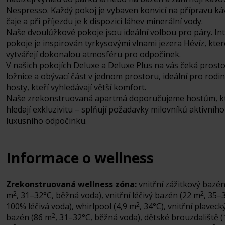
Nespresso. Každý pokoj je vybaven konvicí na přípravu ká
čaje a při příjezdu je k dispozici láhev minerální vody.
Naše dvoulůžkové pokoje jsou ideální volbou pro páry. Int
pokoje je inspirován tyrkysovými vlnami jezera Hévíz, kter
vytvářejí dokonalou atmosféru pro odpočinek.
V našich pokojích Deluxe a Deluxe Plus na vás čeká prost
ložnice a obývací část v jednom prostoru, ideální pro rodin
hosty, kteří vyhledávají větší komfort.
Naše zrekonstruovaná apartmá doporučujeme hostům, kt
hledají exkluzivitu – splňují požadavky milovníků aktivního 
luxusního odpočinku.
Informace o wellness
Zrekonstruovaná wellness zóna:
vnitřní zážitkový bazén
2
2
m
, 31–32°C, běžná voda), vnitřní léčivý bazén (22 m
, 35–
2
100% léčivá voda), whirlpool (4,9 m
, 34°C), vnitřní plaveck
2
bazén (86 m
, 31–32°C, běžná voda), dětské brouzdaliště (