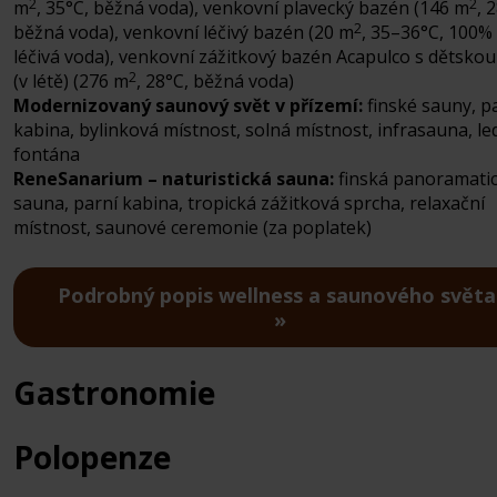
2
2
m
, 35°C, běžná voda), venkovní plavecký bazén (146 m
, 
2
běžná voda), venkovní léčivý bazén (20 m
, 35–36°C, 100%
léčivá voda), venkovní zážitkový bazén Acapulco s dětskou
2
(v létě) (276 m
, 28°C, běžná voda)
Modernizovaný saunový svět v přízemí:
finské sauny, p
kabina, bylinková místnost, solná místnost, infrasauna, l
fontána
ReneSanarium – naturistická sauna:
finská panoramati
sauna, parní kabina, tropická zážitková sprcha, relaxační
místnost, saunové ceremonie (za poplatek)
Podrobný popis wellness a saunového světa
Gastronomie
Polopenze