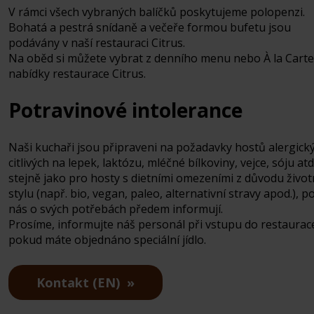
V rámci všech vybraných balíčků poskytujeme polopenzi.
Bohatá a pestrá snídaně a večeře formou bufetu jsou
podávány v naší restauraci Citrus.
Na oběd si můžete vybrat z denního menu nebo À la Carte
nabídky restaurace Citrus.
Potravinové intolerance
Naši kuchaři jsou připraveni na požadavky hostů alergický
citlivých na lepek, laktózu, mléčné bílkoviny, vejce, sóju atd
stejně jako pro hosty s dietními omezeními z důvodu živo
stylu (např. bio, vegan, paleo, alternativní stravy apod.), 
nás o svých potřebách předem informují.
Prosíme, informujte náš personál při vstupu do restaurac
pokud máte objednáno speciální jídlo.
Kontakt (EN)