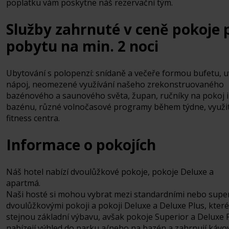
poplatku vám poskytne náš rezervační tým.
Služby zahrnuté v ceně pokoje p
pobytu na min. 2 noci
Ubytování s polopenzí: snídaně a večeře formou bufetu, uv
nápoj, neomezené využívání našeho zrekonstruovaného
bazénového a saunového světa, župan, ručníky na pokoj i
bazénu, různé volnočasové programy během týdne, využit
fitness centra.
Informace o pokojích
Náš hotel nabízí dvoulůžkové pokoje, pokoje Deluxe a
apartmá.
Naši hosté si mohou vybrat mezi standardními nebo supe
dvoulůžkovými pokoji a pokoji Deluxe a Deluxe Plus, které
stejnou základní výbavu, avšak pokoje Superior a Deluxe 
nabízejí výhled do parku a/nebo na bazén a zahrnují kávo