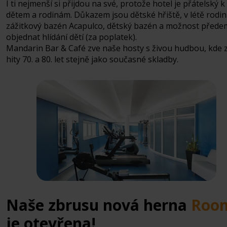
I ti nejmenší si přijdou na své, protože hotel je přátelský k
dětem a rodinám. Důkazem jsou dětské hřiště, v létě rodi
zážitkový bazén Acapulco, dětský bazén a možnost přede
objednat hlídání dětí (za poplatek).
Mandarin Bar & Café zve naše hosty s živou hudbou, kde 
hity 70. a 80. let stejně jako současné skladby.
Naše zbrusu nová herna
Room
je otevřena!