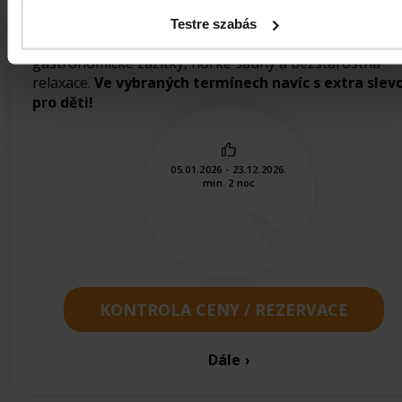
Testre szabás
Dopřejte si čas na odpočinek! Hřejivá termální voda,
gastronomické zážitky, horké sauny a bezstarostná
relaxace.
Ve vybraných termínech navíc s extra slev
pro děti!
05.01.2026 - 23.12.2026.
min. 2 noc
KONTROLA CENY / REZERVACE
Dále