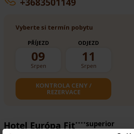
+3683501149
Vyberte si termín pobytu
PŘÍJEZD
ODJEZD
09
11
Srpen
Srpen
KONTROLA CENY /
REZERVACE
superior
Hotel Európa Fit
★★★★