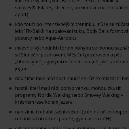
lekce každý den (Soft‑Ball, DISC'O'SIT, trénink se
smovey®, Pilates, strečink, preventivní cvičení páteře
apod.)
kdo touží po intenzivnějším tréninku, může se zúčast
lekcí Fit‑Ball® na spalování tuků, Body Balls formová
postavy nebo Aqua‑Aerobics
milovníci východních forem pohybu se mohou sezná
se Sluneční pozdravem, Měsíční pozdravem a pěti
„tibetskými“ jógovými cvičeními, stejně jako s lokom
jógou
nabízíme také možnost naučit se různé relaxační tec
hosté, kteří mají rádi pohyb venku, mohou zkusit
programy Nordic Walking nebo Smovey Walking v
krásném lese kolem jezera
nabízíme i rehabilitační cvičení (trénink při osteopor
rehabilitační cvičení páteře, gymnastiku 70+)
díky pravidelně udržovaným jízdním kolům, které lze 