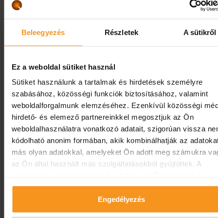
Nabídky
Beleegyezés
Részletek
A sütikről
Zkontroluji aktuální nabídky hotelu
Ez a weboldal sütiket használ
Sütiket használunk a tartalmak és hirdetések személyre
szabásához, közösségi funkciók biztosításához, valamint
weboldalforgalmunk elemzéséhez. Ezenkívül közösségi méd
hirdető- és elemező partnereinkkel megosztjuk az Ön
weboldalhasználatra vonatkozó adatait, szigorúan vissza n
kódolható anonim formában, akik kombinálhatják az adatoka
más olyan adatokkal, amelyeket Ön adott meg számukra va
az Ön által használt más szolgáltatásokból gyűjtöttek. A
weboldalon való böngészés folytatásával Ön hozzájárul a süt
használatához.
Engedélyezés
Top nabídka