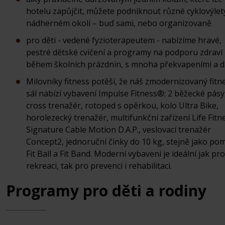
hotelu zapůjčit, můžete podniknout různé cyklovýlet
nádherném okolí – buď sami, nebo organizovaně
pro děti - vedené fyzioterapeutem - nabízíme hravé,
pestré dětské cvičení a programy na podporu zdraví
během školních prázdnin, s mnoha překvapeními a d
Milovníky fitness potěší, že náš zmodernizovaný fitn
sál nabízí vybavení Impulse Fitness®: 2 běžecké pásy
cross trenažér, rotoped s opěrkou, kolo Ultra Bike,
horolezecký trenažér, multifunkční zařízení Life Fitn
Signature Cable Motion D.A.P., veslovací trenažér
Concept2, jednoruční činky do 10 kg, stejně jako po
Fit Ball a Fit Band. Moderní vybavení je ideální jak pro
rekreaci, tak pro prevenci i rehabilitaci.
Programy pro děti a rodiny