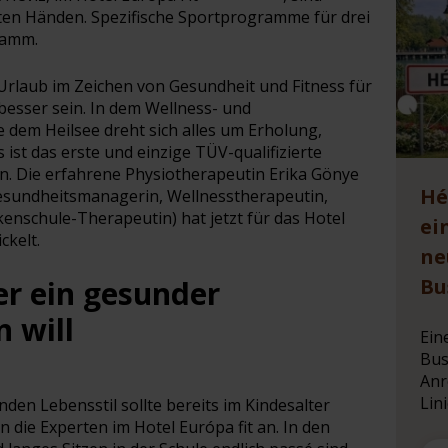
en Händen. Spezifische Sportprogramme für drei
ramm.
Urlaub im Zeichen von Gesundheit und Fitness für
besser sein. In dem Wellness- und
 dem Heilsee dreht sich alles um Erholung,
ist das erste und einzige TÜV-qualifizierte
n. Die erfahrene Physiotherapeutin Erika Gönye
Hé
 Gesundheitsmanagerin, Wellnesstherapeutin,
kenschule-Therapeutin) hat jetzt für das Hotel
ei
ckelt.
ne
er ein gesunder
Bu
 will
Ein
Bus
Anr
Lini
den Lebensstil sollte bereits im Kindesalter
 die Experten im Hotel Európa fit an. In den