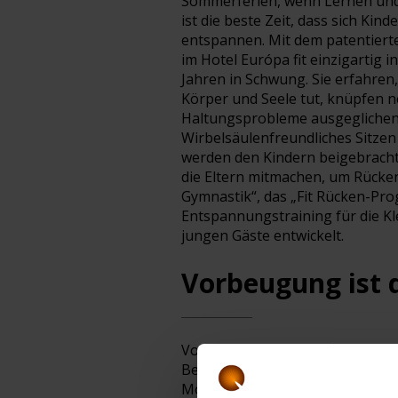
Sommerferien, wenn Lernen und l
ist die beste Zeit, dass sich K
entspannen. Mit dem patentierte
im Hotel Európa fit einzigartig
Jahren in Schwung. Sie erfahren
Körper und Seele tut, knüpfen 
Haltungsprobleme ausgeglichen 
Wirbelsäulenfreundliches Sitzen
werden den Kindern beigebrach
die Eltern mitmachen, um Rücke
Gymnastik“, das „Fit Rücken-Pr
Entspannungstraining für die Kl
jungen Gäste entwickelt.
Vorbeugung ist 
Von vielseitigen Wochenprogramm
Bewegungstherapie reicht das 
Morgen Gymnastik“, Soft-Ball un