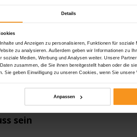
nd Balancetraining oder Beckenbodentraining, mit
ihr
et jeder seine Lieblingsbewegung. Einem
Kur
Details
ufsalltag leider allzu oft einstellt, kann damit
Anleitung entgegengewirkt werden.
Cookies
und vital
nhalte und Anzeigen zu personalisieren, Funktionen für soziale
Website zu analysieren. Außerdem geben wir Informationen zu I
r soziale Medien, Werbung und Analysen weiter. Unsere Partner
bender Spitzensport sein. Vielmehr geht es darum,
 Daten zusammen, die Sie ihnen bereitgestellt haben oder die s
in Bewegung zu bleiben. Das spezialisierte
. Sie geben Einwilligung zu unseren Cookies, wenn Sie unsere 
 Wert darauf, dass die Bewegungen dem
es Gastes entsprechen, die Gelenke und die
zuletzt auch Spaß machen. Ein maßgeschneidertes
rogramm kommt den Gästen des engagierten
Anpassen
ss sein