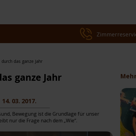
Zimmerreservi
h durch das ganze Jahr
das ganze Jahr
Mehr
Hautmedizinisch
14. 03. 2017.
e Behandlungen
op-Angebot
Behandlungen
esund, Bewegung ist die Grundlage für unser
eibt nur die Frage nach dem „Wie“.