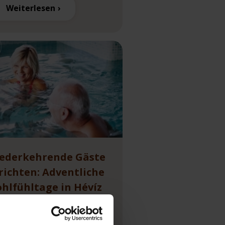
Weiterlesen
ederkehrende Gäste
richten: Adventliche
hlfühltage in Hévíz
e treue österreichische
tegruppe berichtet über