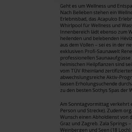
Geht es um Wellness und Entspan
Nach Belieben stehen ein Well
Erlebnisbad, das Acapulco Erleb
Whirlpool für Wellness und Was
Innenbereich lädt ebenso zum W
heilenden und belebenden Hévíz
aus dem Vollen – sei es in der n
exklusiven Profi-Saunawelt Ren
professionellen Saunaaufgüsse
heimischen Heilpflanzen sind se
vom TÜV Rheinland zertifiziert
abwechslungsreiche Aktiv-Prog
lassen Erholungsuchende durcha
zu den besten Sothys Spas der W
Am Sonntagvormittag verkehrt e
Person und Strecke). Zudem orga
Wunsch einen Abholdienst von d
Graz und Zagreb. Zala Springs –
Weinbergen und Seen (18 Loch) –