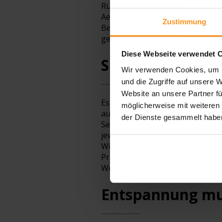
Rückentraining, Yoga, Pilates u
Aerobic oder Heilgymnastik find
Zustimmung
Bewegungsmangel, der sich im Ber
gezielt, unter fachmännischer 
Diese Webseite verwendet 
Sport hält jung 
Wir verwenden Cookies, um I
und die Zugriffe auf unsere 
Website an unsere Partner fü
Es muss ja nicht gleich atemrau
möglicherweise mit weiteren
auch im fortgeschrittenen Alter 
der Dienste gesammelt haben
Senioren-Programm legt großen
jeweiligen Gesundheitszustand d
Wirbelsäule schonen und nicht 
Präventions- und Rekreationsp
Wellnesshotels zu Gute.
Entspannung mu