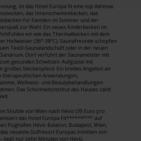
nung, ist das Hotel Európa fit eine top Adresse.
nessbecken, das Innenschwimmbecken, das
nisbecken für Familien im Sommer und der
serspaß zur Wahl. Ein neues Kinderbecken im
ohlfühlen ein wie das Thermalbecken mit dem
er Heilwasser (36°-38°C). Saunafreunde schöpfen
euen Textil-Saunalandschaft oder in der neuen
eSanarium. Dort verführt der Saunameister mit
 zum gesunden Schwitzen. Aufgüsse mit
in großes Steckenpferd. Ein breites Angebot an
en therapeutischen Anwendungen,
ramme, Wellness- und Beautybehandlungen
tmen. Das Schönheitsinstitut des Hauses zählt
elt.
in Shuttle von Wien nach Hévíz (39 Euro pro
superior
nisiert das Hotel Európa Fit****
auf
en Flughäfen Hévíz-Balaton, Budapest, Wien,
 das neueste Golfresort Europas inmitten von
 liegt nur zehn Minuten von Hévíz.