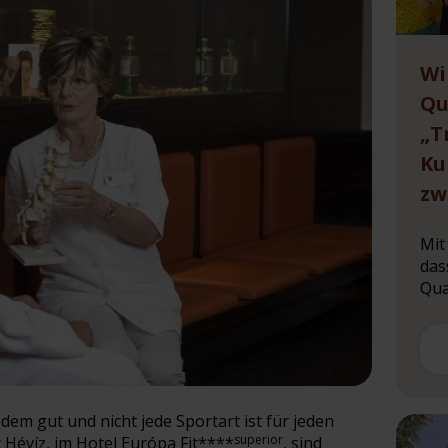
Wi
Qu
„T
Ku
zw
Mit
das
Qual
em gut und nicht jede Sportart ist für jeden
superior
 Hévíz, im Hotel Európa Fit****
, sind