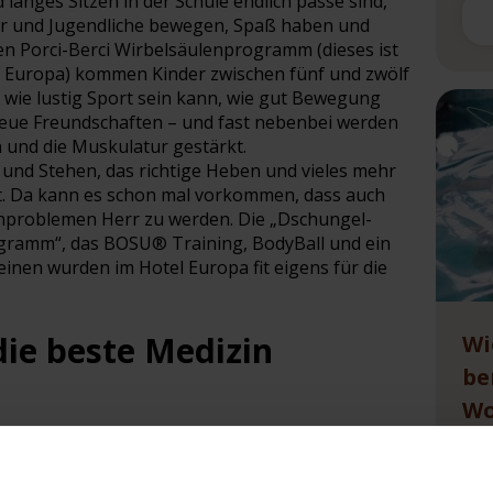
anges Sitzen in der Schule endlich passé sind,
inder und Jugendliche bewegen, Spaß haben und
n Porci-Berci Wirbelsäulenprogramm (dieses ist
 in Europa) kommen Kinder zwischen fünf und zwölf
, wie lustig Sport sein kann, wie gut Bewegung
neue Freundschaften – und fast nebenbei werden
und die Muskulatur gestärkt.
 und Stehen, das richtige Heben und vieles mehr
t. Da kann es schon mal vorkommen, dass auch
nproblemen Herr zu werden. Die „Dschungel-
ogramm“, das BOSU® Training, BodyBall und ein
einen wurden im Hotel Europa fit eigens für die
die beste Medizin
Wi
be
Wo
en bis hin zu einer individuellen
umfassende Sportprogramm im Hotel. Mit „Guten
Ein
d Fit-Band-Training, mit einem präventiven
Gäs