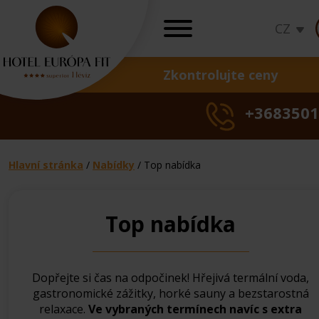
CZ
Zkontrolujte ceny
NABÍDKY
+3683501
Program pro čast
Kontrola cen, rez
Hlavní stránka
/
Nabídky
/
Top nabídka
Malá
Ubytování
Malá
Ubyt
Ma
Top nabídka
léčebná
Top
s
léčebná
Top
s
léč
kúra
nabídka
polopenzí
kúra
nabíd
polo
kú
Dopřejte si čas na odpočinek! Hřejivá termální voda,
gastronomické zážitky, horké sauny a bezstarostná
relaxace.
Ve vybraných termínech navíc s extra