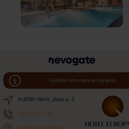
Důležité informace pro příjezd
H-8380 Hévíz, Jókai u. 3
+36 83 501 100
sales@europafit.hu