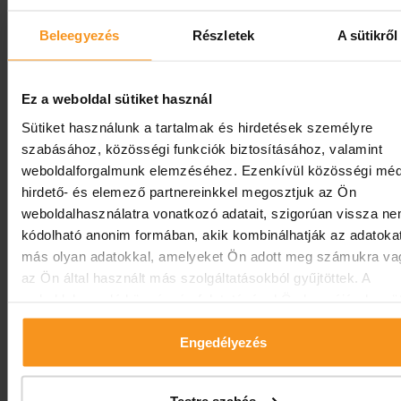
Fotona 4D Man Facelifting
150 000 Ft
kezelés urak részére
Beleegyezés
Részletek
A sütikről
Twinglight 3D ránctalanító
150 000 Ft
kezelés
Ez a weboldal sütiket használ
Sütiket használunk a tartalmak és hirdetések személyre
Age Prevent évenkénti
szabásához, közösségi funkciók biztosításához, valamint
150 000 Ft
fenntartó kezelés
weboldalforgalmunk elemzéséhez. Ezenkívül közösségi méd
hirdető- és elemező partnereinkkel megosztjuk az Ön
Vector Lift
weboldalhasználatra vonatkozó adatait, szigorúan vissza n
100 000 Ft
szemöldökemelés
kódolható anonim formában, akik kombinálhatják az adatoka
más olyan adatokkal, amelyeket Ön adott meg számukra va
Smooth Eye
az Ön által használt más szolgáltatásokból gyűjtöttek. A
100 000 Ft
szemkörnyékkezelés
weboldalon való böngészés folytatásával Ön hozzájárul a süt
használatához.
LipLase ajakfeltöltő
Engedélyezés
60 000 Ft
kezelés
Nyakfeszesítés
100 000 Ft
Testre szabás