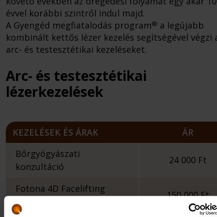
követő években az öregedési folyamat egy akár 10
évvel korábbi szintről indul majd.
®
A Gyengéd megfiatalodás program
a legújabb
kombinált kettős lézer kezelés segítségével végzi 
arc- és testesztétikai kezeléseket.
Arc- és testesztétikai
lézerkezelések
KEZELÉSEK ÉS ÁRAK
ÁR
Bőrgyógyászati
24 000 Ft
konzultáció
Fotona 4D Facelifting
150 000 Ft
kezelés