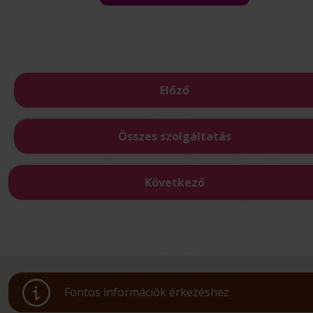
Előző
Összes szolgáltatás
Következő
Fontos információk érkezéshez