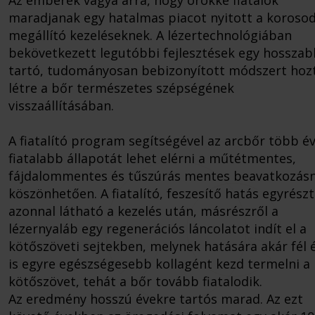
Az emberek vágya arra, hogy örökké fiatalok
maradjanak egy hatalmas piacot nyitott a koroso
megállító kezeléseknek. A lézertechnológiában
bekövetkezett legutóbbi fejlesztések egy hossza
tartó, tudományosan bebizonyított módszert hoz
létre a bőr természetes szépségének
visszaállításában.
A fiatalító program segítségével az arcbőr több év
fiatalabb állapotát lehet elérni a műtétmentes,
fájdalommentes és tűszúrás mentes beavatkozás
köszönhetően. A fiatalító, feszesítő hatás egyrészt
azonnal látható a kezelés után, másrészről a
lézernyaláb egy regenerációs láncolatot indít el a
kötőszöveti sejtekben, melynek hatására akár fél 
is egyre egészségesebb kollagént kezd termelni a
kötőszövet, tehát a bőr tovább fiatalodik.
Az eredmény hosszú évekre tartós marad. Az ezt