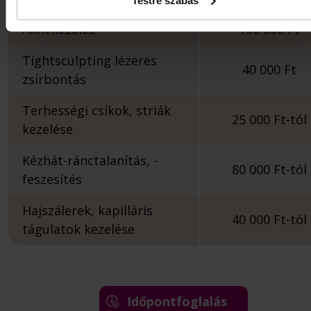
Aknekezelés
150 000 Ft
Tightsculpting lézeres
40 000 Ft
zsírbontás
Terhességi csíkok, striák
25 000 Ft-tól
kezelése
Kézhát-ránctalanítás, -
80 000 Ft-tól
feszesítés
Hajszálerek, kapilláris
40 000 Ft-tól
tágulatok kezelése
Időpontfoglalás