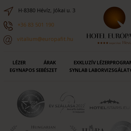
H-8380 Hévíz, Jókai u. 3
+36 83 501 190
vitalium@europafit.hu
LÉZER
ÁRAK
EXKLUZÍV LÉZERPROGRA
EGYNAPOS SEBÉSZET
SYNLAB LABORVIZSGÁLAT