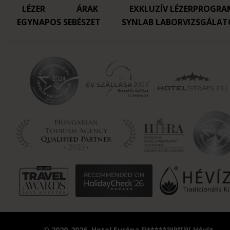
LÉZER
ÁRAK
EXKLUZÍV LÉZERPROGRA
EGYNAPOS SEBÉSZET
SYNLAB LABORVIZSGÁLAT
superior
© 2020-2026. Hotel Európa Fit****
Hévíz