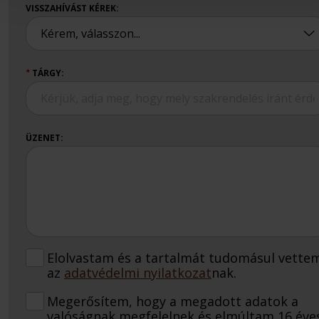
VISSZAHÍVÁST KÉREK:
TÁRGY:
★
ÜZENET:
Elolvastam és a tartalmát tudomásul vette
az
adatvédelmi nyilatkozat
nak.
Megerősítem, hogy a megadott adatok a
valóságnak megfelelnek és elmúltam 16 éves