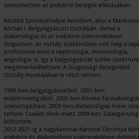
szerezhettem az endokrin betegek ellátásában.
Később Szombathelyre kerültem, ahol a Markusov
Kórház I. Belgyógyászati Osztályán, illetve a
diabetológiai és az endokrin szakrendelésen
dolgoztam. Az osztály szakterülete volt még a sajá
profilomom kívül a nephrologia, immunologia,
angiologia is, így a belgyógyászat széles spektrum
megismerkedhettem. A Sürgősségi Betegellátó
Osztály munkájában is részt vettem.
1999-ben belgyógyászatból, 2001-ben
endokrinológiából, 2005-ben klinikai farmakológiá
szakvizsgáztam, 2009-ben diabetológiai licenc viz
tettem. Családi okok miatt 2009-ben Zalaegerszeg
költöztem.
2012-2021-ig a nagykanizsai Kanizsai Dorottya Kór
endokrin és diabetológiai szakrendelésen dolgozt