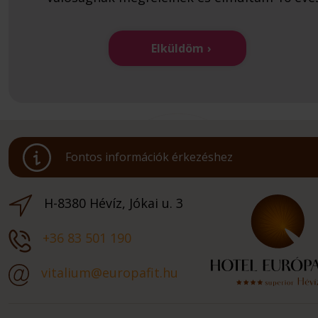
Elküldöm
Fontos információk érkezéshez
H-8380 Hévíz, Jókai u. 3
+36 83 501 190
vitalium@europafit.hu