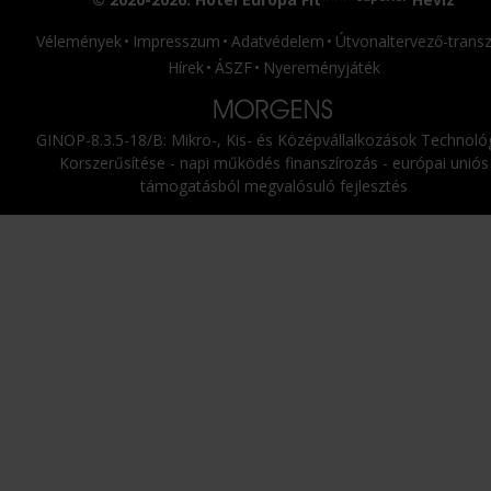
Vélemények
Impresszum
Adatvédelem
Útvonaltervező-transz
Hírek
ÁSZF
Nyereményjáték
GINOP-8.3.5-18/B: Mikro-, Kis- és Középvállalkozások Technológ
Korszerűsítése - napi működés finanszírozás - európai uniós
támogatásból megvalósuló fejlesztés