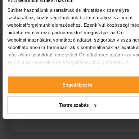
vitalium@europafit.hu
Ez a weboldal sütiket használ
Sütiket használunk a tartalmak és hirdetések személyre
Amennyiben kérdése van, kérjük, töltse ki az
szabásához, közösségi funkciók biztosításához, valamint
alábbi űrlapot és szakorvosunk visszahívja.
weboldalforgalmunk elemzéséhez. Ezenkívül közösségi méd
hirdető- és elemező partnereinkkel megosztjuk az Ön
A csillaggal jelölt mezők kitöltése kötelező
★
weboldalhasználatra vonatkozó adatait, szigorúan vissza n
kódolható anonim formában, akik kombinálhatják az adatoka
más olyan adatokkal, amelyeket Ön adott meg számukra va
NÉV:
★
az Ön által használt más szolgáltatásokból gyűjtöttek. A
weboldalon való böngészés folytatásával Ön hozzájárul a süt
használatához.
Engedélyezés
E-MAIL CÍM:
★
Testre szabás
TELEFONSZÁM:
★