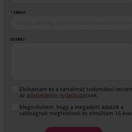
TÁRGY:
★
ÜZENET:
Elolvastam és a tartalmát tudomásul vette
az
adatvédelmi nyilatkozat
nak.
Megerősítem, hogy a megadott adatok a
valóságnak megfelelnek és elmúltam 16 éves