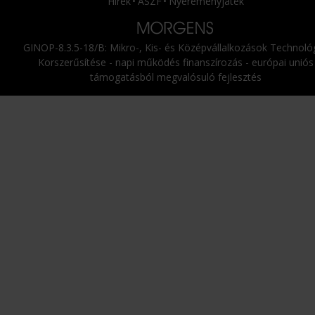
Hírek
ÁSZF
Nyereményjáték
GINOP-8.3.5-18/B: Mikro-, Kis- és Középvállalkozások Technológ
Korszerűsítése - napi működés finanszírozás - európai uniós
támogatásból megvalósuló fejlesztés