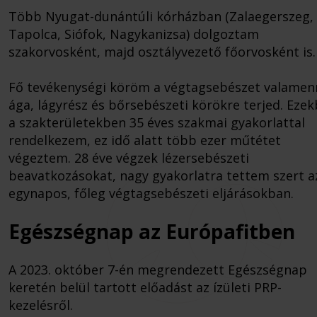
Több Nyugat-dunántúli kórházban (Zalaegerszeg,
Tapolca, Siófok, Nagykanizsa) dolgoztam
szakorvosként, majd osztályvezető főorvosként is.
Fő tevékenységi köröm a végtagsebészet valamen
ága, lágyrész és bőrsebészeti körökre terjed. Eze
a szakterületekben 35 éves szakmai gyakorlattal
rendelkezem, ez idő alatt több ezer műtétet
végeztem. 28 éve végzek lézersebészeti
beavatkozásokat, nagy gyakorlatra tettem szert a
egynapos, főleg végtagsebészeti eljárásokban.
Egészségnap az Európafitben
A 2023. október 7-én megrendezett Egészségnap
keretén belül tartott előadást az ízületi PRP-
kezelésről.