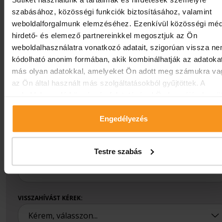
alábbi űrlapot és szakorvosunk visszahívja.
szabásához, közösségi funkciók biztosításához, valamint
weboldalforgalmunk elemzéséhez. Ezenkívül közösségi méd
A csillaggal jelölt mezők kitöltése kötelező
★
hirdető- és elemező partnereinkkel megosztjuk az Ön
weboldalhasználatra vonatkozó adatait, szigorúan vissza n
kódolható anonim formában, akik kombinálhatják az adatoka
NÉV:
★
más olyan adatokkal, amelyeket Ön adott meg számukra va
az Ön által használt más szolgáltatásokból gyűjtöttek. A
weboldalon való böngészés folytatásával Ön hozzájárul a süt
használatához.
E-MAIL CÍM:
★
Engedélyezés
Testre szabás
TELEFONSZÁM:
★
VISSZAHÍVÁST KÉREK: