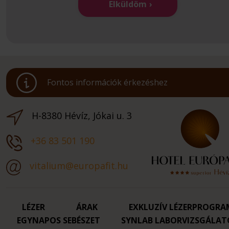
Elküldöm
Fontos információk érkezéshez
H-8380 Hévíz, Jókai u. 3
+36 83 501 190
vitalium@europafit.hu
LÉZER
ÁRAK
EXKLUZÍV LÉZERPROGRA
EGYNAPOS SEBÉSZET
SYNLAB LABORVIZSGÁLAT