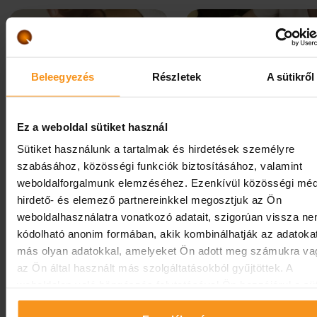
Beleegyezés
Részletek
A sütikről
Ez a weboldal sütiket használ
Sütiket használunk a tartalmak és hirdetések személyre
szabásához, közösségi funkciók biztosításához, valamint
weboldalforgalmunk elemzéséhez. Ezenkívül közösségi méd
hirdető- és elemező partnereinkkel megosztjuk az Ön
weboldalhasználatra vonatkozó adatait, szigorúan vissza n
Szállodai videók megtekintése
kódolható anonim formában, akik kombinálhatják az adatoka
más olyan adatokkal, amelyeket Ön adott meg számukra va
az Ön által használt más szolgáltatásokból gyűjtöttek. A
weboldalon való böngészés folytatásával Ön hozzájárul a süt
Kövessen minket!
használatához.