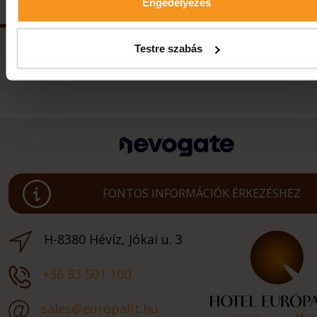
Engedélyezés
Testre szabás
FONTOS INFORMÁCIÓK ÉRKEZÉSHEZ
H-8380 Hévíz, Jókai u. 3
+36 83 501 100
sales@europafit.hu