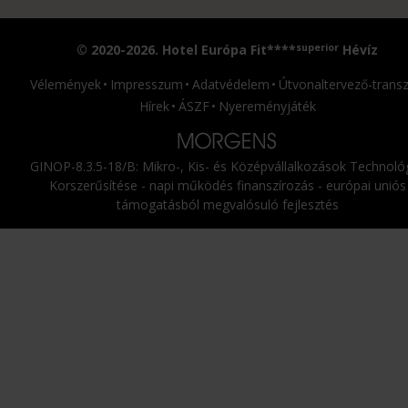
superior
© 2020-2026. Hotel Európa Fit****
Hévíz
Vélemények
Impresszum
Adatvédelem
Útvonaltervező-transz
Hírek
ÁSZF
Nyereményjáték
GINOP-8.3.5-18/B: Mikro-, Kis- és Középvállalkozások Technológ
Korszerűsítése - napi működés finanszírozás - európai uniós
támogatásból megvalósuló fejlesztés