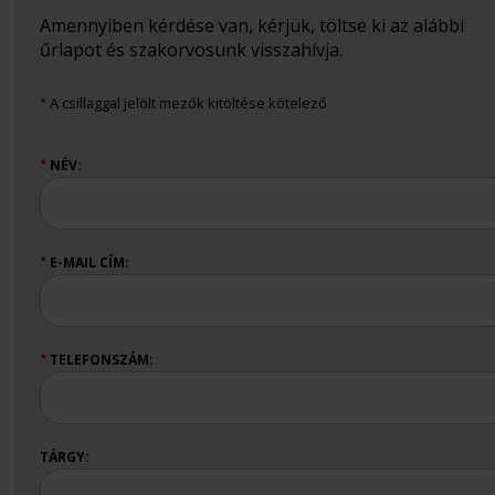
Amennyiben kérdése van, kérjük, töltse ki az alábbi
űrlapot és szakorvosunk visszahívja.
A csillaggal jelölt mezők kitöltése kötelező
★
NÉV:
★
E-MAIL CÍM:
★
TELEFONSZÁM:
★
TÁRGY: