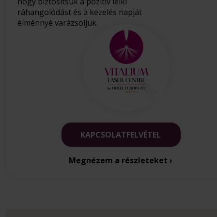
hogy biztosítsuk a pozitív lelki
ráhangolódást és a kezelés napját
élménnyé varázsoljuk.
KAPCSOLATFELVÉTEL
Megnézem a részleteket ›