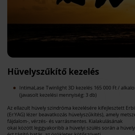
Hüvelyszűkítő kezelés
IntimaLase Twinlight 3D kezelés 165 000 Ft / alkal
(javasolt kezelési mennyiség: 3 db)
Az ellazult hüvely szindróma kezelésére kifejlesztett Er
(Er:YAG) lézer beavatkozás hüvelyszűkítés), amely metsz
fájdalom-, vérzés- és varrásmentes. Kialakulásának
okai között leggyakoribb a hüvelyi szülés során a hüvely
ért tágító hatás, az örökletes kötőszöveti