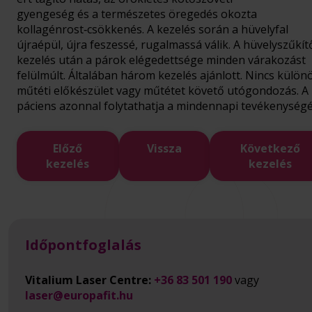
gyengeség és a természetes öregedés okozta
kollagénrost‑csökkenés. A kezelés során a hüvelyfal
újraépül, újra feszessé, rugalmassá válik. A hüvelyszűkít
kezelés után a párok elégedettsége minden várakozást
felülmúlt. Általában három kezelés ajánlott. Nincs külön
műtéti előkészület vagy műtétet követő utógondozás. A
páciens azonnal folytathatja a mindennapi tevékenységé
Előző
Vissza
Következő
kezelés
kezelés
Időpontfoglalás
Vitalium Laser Centre:
+36 83 501 190
vagy
laser@europafit.hu