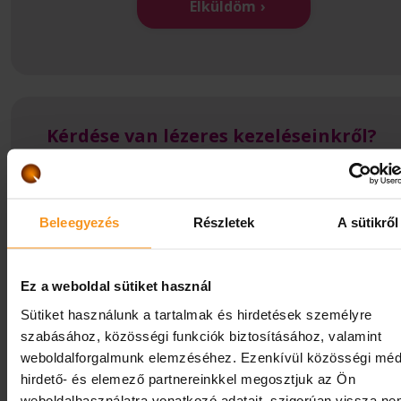
Elküldöm
Kérdése van lézeres kezeléseinkről?
Forduljon kollégáinkhoz bizalommal, szakorvosunk
visszahívja, telefonon térítésmentes tájékoztatást
nyújtunk.
Beleegyezés
Részletek
A sütikről
Vitalium Laser Centre:
+3683501190
Ez a weboldal sütiket használ
Sütiket használunk a tartalmak és hirdetések személyre
szabásához, közösségi funkciók biztosításához, valamint
Kapcsolatfelvétel
weboldalforgalmunk elemzéséhez. Ezenkívül közösségi méd
hirdető- és elemező partnereinkkel megosztjuk az Ön
weboldalhasználatra vonatkozó adatait, szigorúan vissza n