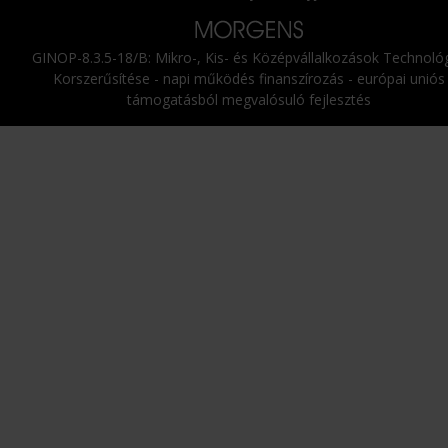
GINOP-8.3.5-18/B: Mikro-, Kis- és Középvállalkozások Technológ
Korszerűsítése - napi működés finanszírozás - európai uniós
támogatásból megvalósuló fejlesztés