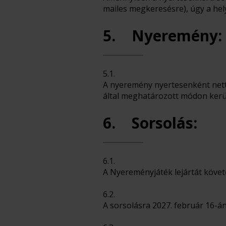
mailes megkeresésre), úgy a helyé
5. Nyeremény:
5.1.
A nyeremény nyertesenként nettó
által meghatározott módon kerül 
6. Sorsolás:
6.1.
A Nyereményjáték lejártát követ
6.2.
A sorsolásra 2027. február 16-án