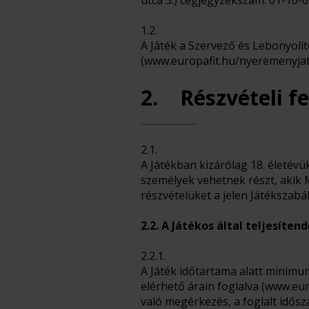
utca 3.) cégjegyzékszám: 01-10-
1.2.
A Játék a Szervező és Lebonyolít
(www.europafit.hu/nyeremenyjate
2. Részvételi fe
2.1.
A Játékban kizárólag 18. életévü
személyek vehetnek részt, akik 
részvételüket a jelen Játékszabá
2.2. A Játékos által teljesíten
2.2.1.
A Játék időtartama alatt minimum
elérhető árain foglalva (www.euro
való megérkezés, a foglalt idősz