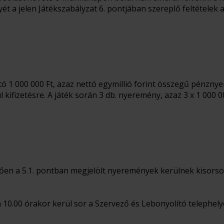
t a jelen Játékszabályzat 6. pontjában szereplő feltételek a
 1 000 000 Ft, azaz nettó egymillió forint összegű pénzny
kifizetésre. A játék során 3 db. nyeremény, azaz 3 x 1 000 0
ően a 5.1. pontban megjelölt nyeremények kerülnek kisorso
 10.00 órakor kerül sor a Szervező és Lebonyolító telephelyén