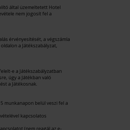
ító által üzemeltetett Hotel
vétele nem jogosít fel a
glalás érvényesítését, a végszámla
 oldalon a Játékszabályzat,
felelt-e a Játékszabályzatban
sre, úgy a Játékban való
tést a Játékosnak.
 5 munkanapon belül veszi fel a
vételével kapcsolatos
apcsolatot (nem reagál az e-