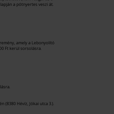
lapján a pótnyertes veszi át.
eremény, amely a Lebonyolító
00 Ft kerül sorsolásra.
lásra.
 (8380 Hévíz, Jókai utca 3.).