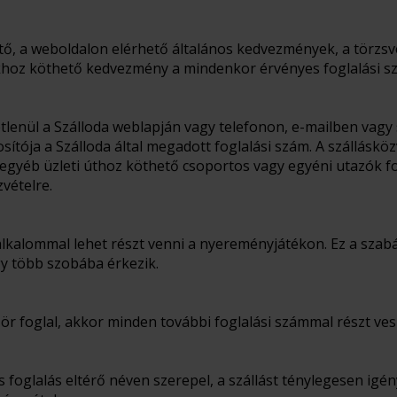
ető, a weboldalon elérhető általános kedvezmények, a törz
oz köthető kedvezmény a mindenkor érvényes foglalási sz
vetlenül a Szálloda weblapján vagy telefonon, e-mailben vag
osítója a Szálloda által megadott foglalási szám. A szállásköz
 egyéb üzleti úthoz köthető csoportos vagy egyéni utazók f
vételre.
alkalommal lehet részt venni a nyereményjátékon. Ez a szabá
gy több szobába érkezik.
r foglal, akkor minden további foglalási számmal részt ve
 foglalás eltérő néven szerepel, a szállást ténylegesen igén