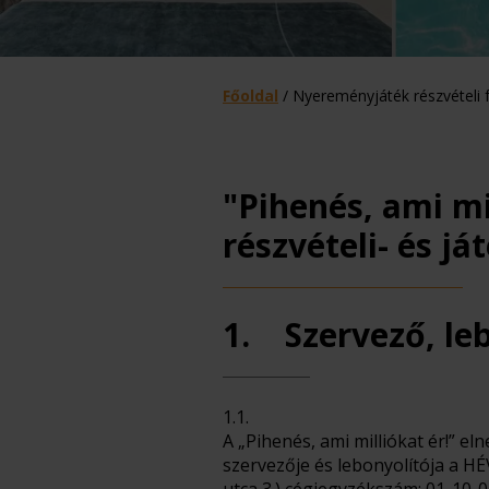
Főoldal
/
Nyereményjáték részvételi f
"Pihenés, ami mi
részvételi- és j
1. Szervező, leb
1.1.
A „Pihenés, ami milliókat ér!” e
szervezője és lebonyolítója a HÉ