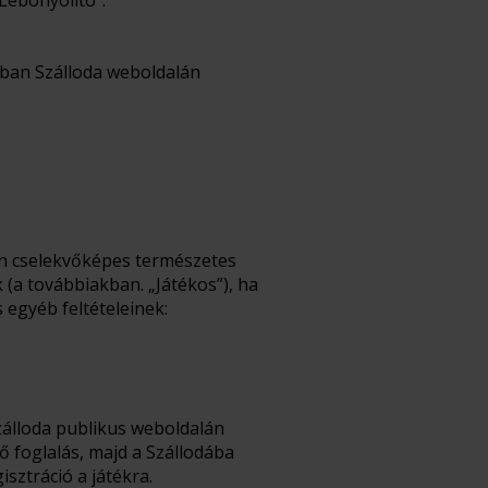
Lebonyolító”.
ban Szálloda weboldalán
sen cselekvőképes természetes
(a továbbiakban. „Játékos”), ha
 egyéb feltételeinek:
Szálloda publikus weboldalán
nő foglalás, majd a Szállodába
isztráció a játékra.