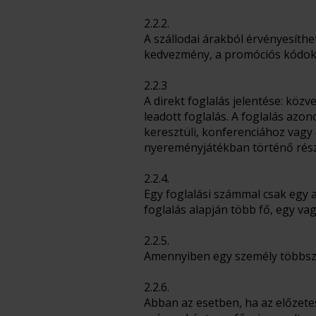
2.2.2.
A szállodai árakból érvényesíth
kedvezmény, a promóciós kódokh
2.2.3
A direkt foglalás jelentése: köz
leadott foglalás. A foglalás azon
keresztüli, konferenciához vagy
nyereményjátékban történő rész
2.2.4.
Egy foglalási számmal csak egy 
foglalás alapján több fő, egy va
2.2.5.
Amennyiben egy személy többszö
2.2.6.
Abban az esetben, ha az előzetes