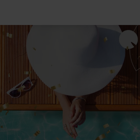
 kezelések
kos ár
Bőrgyógyászati kezelé