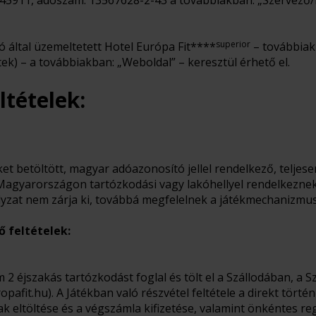
045911, adószám: 13567628-2-43 a továbbiakban: „Szervező/
superior
ó által üzemeltetett Hotel Európa Fit****
– továbbiak
k) – a továbbiakban: „Weboldal” – keresztül érhető el.
ltételek:
ket betöltött, magyar adóazonosító jellel rendelkező, telje
Magyarországon tartózkodási vagy lakóhellyel rendelkeznek 
lyzat nem zárja ki, továbbá megfelelnek a játékmechanizmus
dő feltételek:
 2 éjszakás tartózkodást foglal és tölt el a Szállodában, a 
pafit.hu). A Játékban való részvétel feltétele a direkt törté
ak eltöltése és a végszámla kifizetése, valamint önkéntes reg