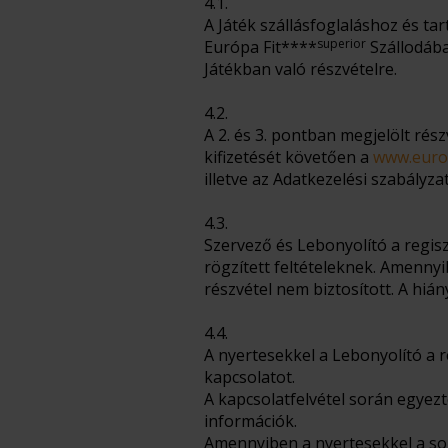
4.1.
A Játék szállásfoglaláshoz és ta
superior
Európa Fit****
Szállodába
Játékban való részvételre.
4.2.
A 2. és 3. pontban megjelölt rész
kifizetését követően a
www.euro
illetve az Adatkezelési szabályz
4.3.
Szervező és Lebonyolító a regisz
rögzített feltételeknek. Amennyi
részvétel nem biztosított. A hián
4.4.
A nyertesekkel a Lebonyolító a 
kapcsolatot.
A kapcsolatfelvétel során egyez
információk.
Amennyiben a nyertesekkel a sor