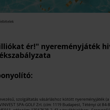
eltételek
lliókat ér!" nyereményjáték hi
átékszabályzata
onyolító:
lnevezésű, szolgáltatás vásárláshoz kötött nyereményjáték (a
VINVEST SPA-GOLF Zrt. (cím: 1119 Budapest, Tétényi út 84-86.