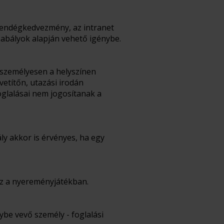
svendégkedvezmény, az intranet
abályok alapján vehető igénybe.
y személyesen a helyszínen
vetítőn, utazási irodán
oglalásai nem jogosítanak a
ly akkor is érvényes, ha egy
sz a nyereményjátékban.
ybe vevő személy - foglalási