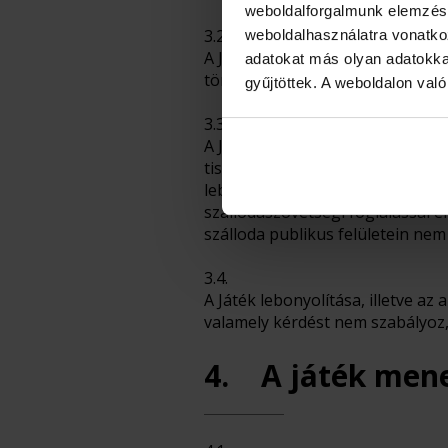
weboldalforgalmunk elemzésé
3.2.
weboldalhasználatra vonatko
A Játékban a 18 év alatti, vagy
adatokat más olyan adatokka
törvényes képviselőjük útján se
gyűjtöttek. A weboldalon val
3.3
A Játékból ki vannak zárva a Sz
tisztségviselők, munkavállalók, a
lebonyolításában részt vevő köz
szállodaszövetségi foglalással é
szálloda publikus felületein nem
3.4.
A Játék lebonyolítása, illetve az
valamely kérdést nem szabályoz,
4. A játék mene