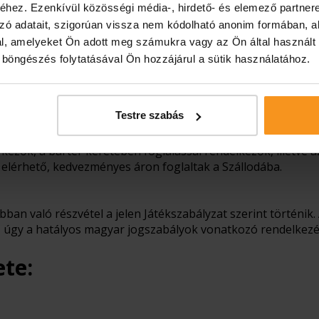
hez. Ezenkívül közösségi média-, hirdető- és elemező partner
zó adatait, szigorúan vissza nem kódolható anonim formában, a
 a cselekvőképességükben egyéb okból korlátozott vagy cse
l, amelyeket Ön adott meg számukra vagy az Ön által használt
m vehetnek részt.
ó böngészés folytatásával Ön hozzájárul a sütik használatához.
ervező és Lebonyolító, valamint annak kapcsolt vállalkozása
Testre szabás
zok közvetlen hozzátartozói (Polgári Törvénykönyv 8:1. §. (1) 
vetlen közreműködők, az Európa Társasház tulajdonosai, a p
rkezők, a barter keretében foglalással rendelkezők, illetve 
 elérhető, kedvezményes áron foglaltak a Szállodába.
 abban való részvétel a jelen Játékszabályzat szerint történi
 úgy a hatályos magyar jogszabályok vonatkozó rendelkezése
te: