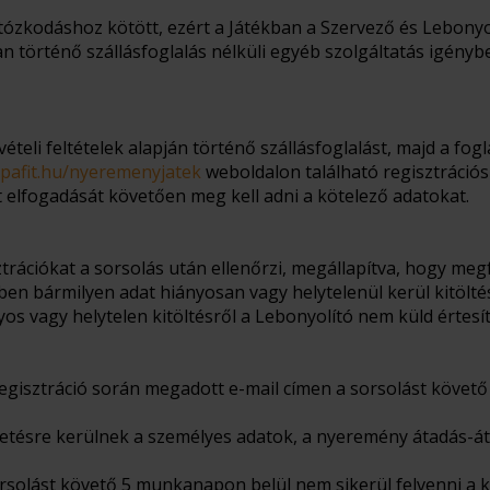
rtózkodáshoz kötött, ezért a Játékban a Szervező és Lebonyol
n történő szállásfoglalás nélküli egyéb szolgáltatás igénybe
vételi feltételek alapján történő szállásfoglalást, majd a fo
pafit.hu/nyeremenyjatek
weboldalon található regisztrációs
at elfogadását követően meg kell adni a kötelező adatokat.
trációkat a sorsolás után ellenőrzi, megállapítva, hogy meg
ben bármilyen adat hiányosan vagy helytelenül kerül kitölté
yos vagy helytelen kitöltésről a Lebonyolító nem küld értesí
regisztráció során megadott e-mail címen a sorsolást követő
tetésre kerülnek a személyes adatok, a nyeremény átadás-át
solást követő 5 munkanapon belül nem sikerül felvenni a k