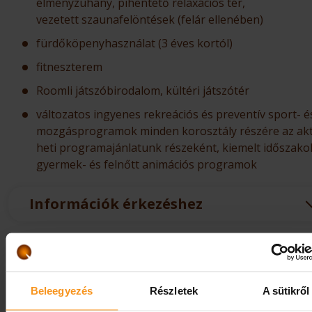
élményzuhany, pihentető relaxációs tér,
vezetett szaunafelöntések (felár ellenében)
fürdőköpenyhasználat (3 éves kortól)
fitneszterem
Roomli játszóbirodalom, kültéri játszótér
változatos ingyenes rekreációs és preventív sport- é
mozgásprogramok minden korosztály részére az akt
heti programajánlatunk részeként, kiemelt időszak
gyermek- és felnőtt animációs programok
Információk érkezéshez
Lemondási feltételek
Beleegyezés
Részletek
A sütikről
Szobaárban foglalt szolgáltatások