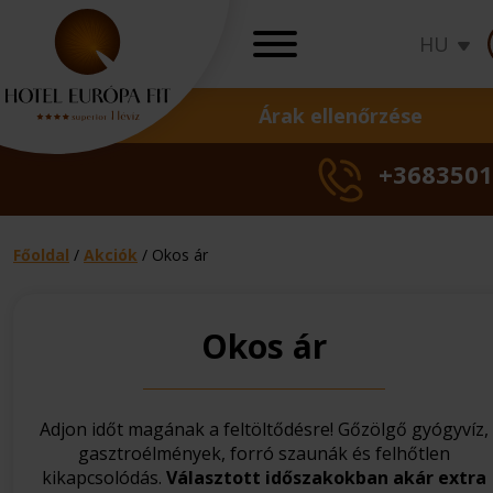
HU
Árak ellenőrzése
AJÁNLATOK
+3683501
Akciók
Ünnepi ajánlatok
Wellness ajánlato
Főoldal
/
Akciók
/
Okos ár
Gyógy ajánlatok
Ajándékutalványo
Okos ár
Nőgyógyászati
Családi
Okos
Szezonális
Családi
Bőrgyóg
Okos
Szezo
Csa
T
Törzsvendégpro
kezelések
nyaralás
ár
akció
nyaralás
kezelés
ár
akci
nya
k
Árak ellenőrzés
Adjon időt magának a feltöltődésre! Gőzölgő gyógyvíz,
gasztroélmények, forró szaunák és felhőtlen
kikapcsolódás.
Választott időszakokban akár extra