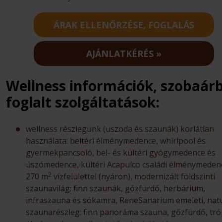
ÁRAK ELLENŐRZÉSE, FOGLALÁS
AJÁNLATKÉRÉS
Wellness információk, szobaár
foglalt szolgáltatások:
wellness részlegünk (uszoda és szaunák) korlátlan
használata: beltéri élménymedence, whirlpool és
gyermekpancsoló, bel- és kültéri gyógymedence és
úszómedence, kültéri Acapulco családi élménymeden
2
270 m
vízfelülettel (nyáron), modernizált földszinti
szaunavilág: finn szaunák, gőzfürdő, herbárium,
infraszauna és sókamra, ReneSanarium emeleti, natu
szaunarészleg: finn panoráma szauna, gőzfürdő, tró