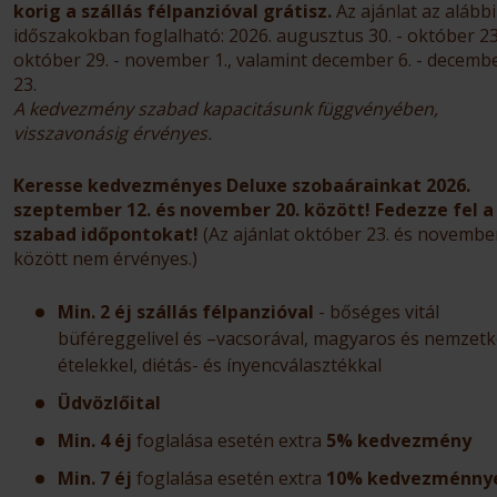
korig a szállás félpanzióval grátisz.
Az ajánlat az alábbi
időszakokban foglalható: 2026. augusztus 30. - október 23
október 29. - november 1., valamint december 6. - decemb
23.
A kedvezmény szabad kapacitásunk függvényében,
visszavonásig érvényes.
Keresse kedvezményes Deluxe szobaárainkat 2026.
szeptember 12. és november 20. között! Fedezze fel a
szabad időpontokat!
(Az ajánlat október 23. és november
között nem érvényes.)
Min. 2 éj szállás félpanzióval
- bőséges vitál
büféreggelivel és –vacsorával, magyaros és nemzetk
ételekkel, diétás- és ínyencválasztékkal
Üdvözlőital
Min. 4 éj
foglalása esetén extra
5% kedvezmény
Min. 7 éj
foglalása esetén extra
10% kedvezménny