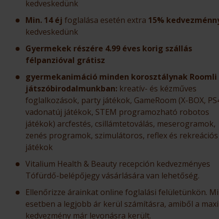
kedveskedünk
Min. 14 éj
foglalása esetén extra
15% kedvezménn
kedveskedünk
Gyermekek részére 4.99 éves korig szállás
félpanzióval grátisz
gyermekanimáció minden korosztálynak Roomli
játszóbirodalmunkban:
kreatív- és kézműves
foglalkozások, party játékok, GameRoom (X-BOX, PS
vadonatúj játékok, STEM programozható robotos
játékok) arcfestés, csillámtetoválás, meserogramok,
zenés programok, szimulátoros, reflex és rekreációs
játékok
Vitalium Health & Beauty recepción kedvezményes
Tófürdő-belépőjegy vásárlására van lehetőség.
Ellenőrizze árainkat online foglalási felületünkön. M
esetben a legjobb ár kerül számításra, amiből a maxi
kedvezmény már levonásra került.