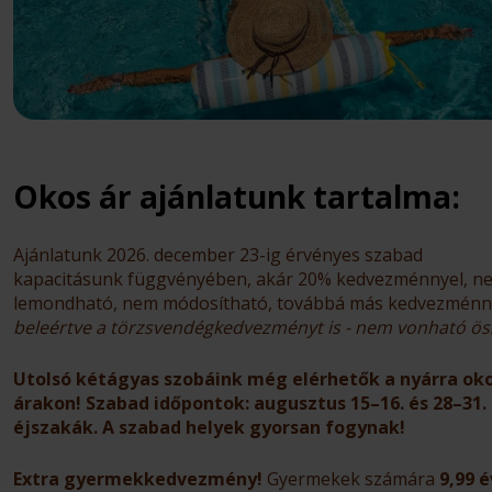
Okos ár ajánlatunk tartalma:
Ajánlatunk 2026. december 23-ig érvényes szabad
kapacitásunk függvényében, akár 20% kedvezménnyel, n
lemondható, nem módosítható, továbbá más kedvezménn
beleértve a törzsvendégkedvezményt is - nem vonható ös
Utolsó kétágyas szobáink még elérhetők a nyárra ok
árakon! Szabad időpontok: augusztus 15–16. és 28–31.
éjszakák. A szabad helyek gyorsan fogynak!
Extra gyermekkedvezmény!
Gyermekek számára
9,99 