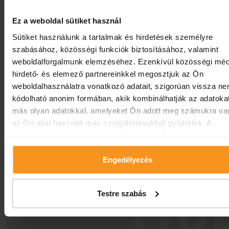
Ez a weboldal sütiket használ
Információk a wellness részlegről
Sütiket használunk a tartalmak és hirdetések személyre
szabásához, közösségi funkciók biztosításához, valamint
weboldalforgalmunk elemzéséhez. Ezenkívül közösségi méd
Szobainformációk
hirdető- és elemező partnereinkkel megosztjuk az Ön
weboldalhasználatra vonatkozó adatait, szigorúan vissza n
kódolható anonim formában, akik kombinálhatják az adatoka
Utazási kedvezmények:
más olyan adatokkal, amelyeket Ön adott meg számukra va
A foglaltságunktól függően előrefizetéshez kötött
az Ön által használt más szolgáltatásokból gyűjtöttek. A
kedvezményt biztosítunk kedvező lemondási
weboldalon való böngészés folytatásával Ön hozzájárul a süt
feltételekkel! Online foglalási felületünkön a
használatához.
mindenkor legkedvezőbb árakat biztosítjuk, amelybő
Engedélyezés
kedvezmény már levonásra került. Részletekről
érdeklődjön:
sales@europafit.hu
Testre szabás
Érvényes: visszavonásig