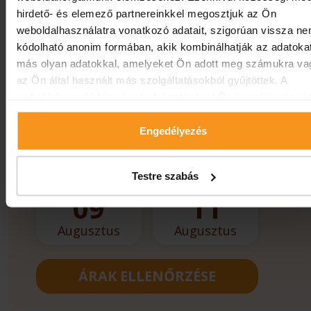
Szakrendeléseink folyamatosan bővülnek!
hirdető- és elemező partnereinkkel megosztjuk az Ön
weboldalhasználatra vonatkozó adatait, szigorúan vissza n
kódolható anonim formában, akik kombinálhatják az adatoka
más olyan adatokkal, amelyeket Ön adott meg számukra va
Szobafoglalás:
+3683501149
az Ön által használt más szolgáltatásokból gyűjtöttek. A
weboldalon való böngészés folytatásával Ön hozzájárul a süt
használatához.
Engedélyezés
Foglalja le még ma exkluzív pihenését
ÉRKEZÉS
TÁVOZÁS
Testre szabás
09
11
Augusztus
Augusztus
ÁRAK ELLENŐRZÉSE