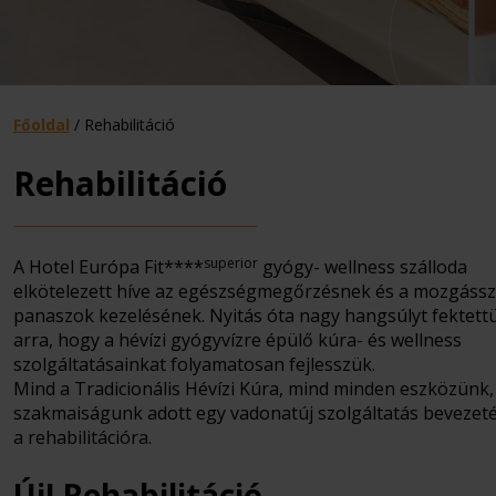
Főoldal
/
Rehabilitáció
Rehabilitáció
superior
A Hotel Európa Fit****
gyógy- wellness szálloda
elkötelezett híve az egészségmegőrzésnek és a mozgássz
panaszok kezelésének. Nyitás óta nagy hangsúlyt fektett
arra, hogy a hévízi gyógyvízre épülő kúra- és wellness
szolgáltatásainkat folyamatosan fejlesszük.
Mind a Tradicionális Hévízi Kúra, mind minden eszközünk,
szakmaiságunk adott egy vadonatúj szolgáltatás bevezeté
a rehabilitációra.
Új! Rehabilitáció