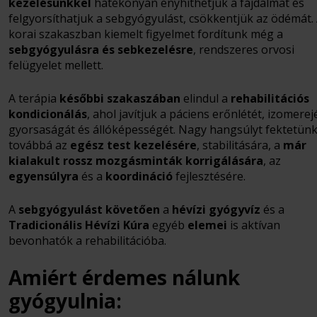
kezelésünkkel
hatékonyan enyhíthetjük a fájdalmat és
felgyorsíthatjuk a sebgyógyulást, csökkentjük az ödémát.
korai szakaszban kiemelt figyelmet fordítunk még a
sebgyógyulásra és sebkezelésre
, rendszeres orvosi
felügyelet mellett.
A terápia
későbbi szakaszában
elindul a
rehabilitációs
kondicionálás
, ahol javítjuk a páciens erőnlétét, izomerejé
gyorsaságát és állóképességét. Nagy hangsúlyt fektetün
továbbá az
egész test kezelésére
, stabilitására, a
már
kialakult rossz mozgásminták korrigálására
, az
egyensúlyra
és a
koordináció
fejlesztésére.
A
sebgyógyulást követően
a
hévízi gyógyvíz
és a
Tradicionális Hévízi Kúra
egyéb
elemei
is aktívan
bevonhatók a rehabilitációba.
Amiért érdemes nálunk
gyógyulnia: