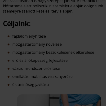
visszaállításában is nagy szerepet játszik. A terápiák teljes
időtartama alatt holisztikus szemlélet alapján dolgozunk
személyre szabott kezelési terv alapján.
Céljaink:
fájdalom enyhítése
mozgástartomány növelése
mozgástartomány beszűkülésének elkerülése
erő és állóképesség fejlesztése
vázizomrendszer erősítése
önellátás, mobilitás visszanyerése
életminőség javítása