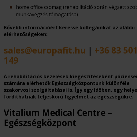
home office csomag (rehabilitáció során végzett szo
munkavégzés támogatása)
Bővebb információért keresse kollégáinkat az alábbi
elérhetőségeken:
sales@europafit.hu
|
+36 83 50
149
A rehabilitációs kezelések kiegészítéseként páciense
számára elérhetők Egészségközpontunk különféle
szakorvosi szolgáltatásai is. Így egy időben, egy hely
fordíthatnak teljeskörű figyelmet az egészségükre.
Vitalium Medical Centre –
Egészségközpont