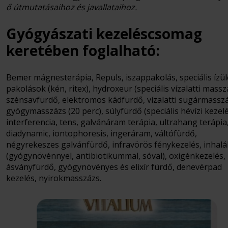
ő útmutatásaihoz és javallataihoz.
Gyógyászati kezeléscsomag
keretében foglalható:
Bemer mágnesterápia, Repuls, iszappakolás, speciális ízül
pakolások (kén, ritex), hydroxeur (speciális vízalatti massz
szénsavfürdő, elektromos kádfürdő, vízalatti sugármasszá
gyógymasszázs (20 perc), súlyfürdő (speciális hévízi kezelé
interferencia, tens, galvánáram terápia, ultrahang terápia
diadynamic, iontophoresis, ingeráram, váltófürdő,
négyrekeszes galvánfürdő, infravörös fénykezelés, inhalá
(gyógynövénnyel, antibiotikummal, sóval), oxigénkezelés,
ásványfürdő, gyógynövényes és elixír fürdő, denevérpad
kezelés, nyirokmasszázs.