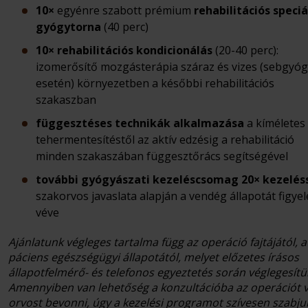
10×
egyénre szabott prémium
rehabilitációs speciá
gyógytorna
(40 perc)
10× rehabilitációs kondicionálás
(20-40 perc):
izomerősítő mozgásterápia száraz és vizes (sebgyóg
esetén) környezetben a későbbi rehabilitációs
szakaszban
függesztéses technikák alkalmazása
a kíméletes
tehermentesítéstől az aktív edzésig a rehabilitáció
minden szakaszában függesztőrács segítségével
további gyógyászati kezeléscsomag 20× kezelés
szakorvos javaslata alapján a vendég állapotát figy
véve
Ajánlatunk végleges tartalma függ az operáció fajtájától, a
páciens egészségügyi állapotától, melyet előzetes írásos
állapotfelmérő- és telefonos egyeztetés során véglegesítü
Amennyiben van lehetőség a konzultációba az operációt 
orvost bevonni, úgy a kezelési programot szívesen szabju