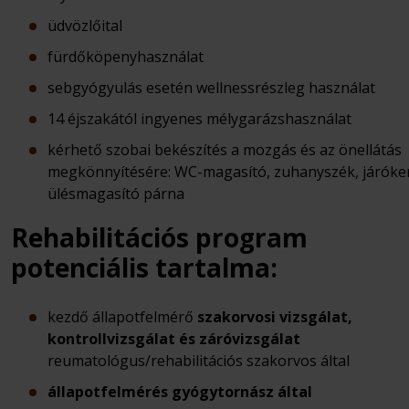
üdvözlőital
fürdőköpenyhasználat
sebgyógyulás esetén wellnessrészleg használat
14 éjszakától ingyenes mélygarázshasználat
kérhető szobai bekészítés a mozgás és az önellátás
megkönnyítésére: WC-magasító, zuhanyszék, járóker
ülésmagasító párna
Rehabilitációs program
potenciális tartalma:
kezdő állapotfelmérő
szakorvosi vizsgálat,
kontrollvizsgálat és záróvizsgálat
reumatológus/rehabilitációs szakorvos által
állapotfelmérés gyógytornász által