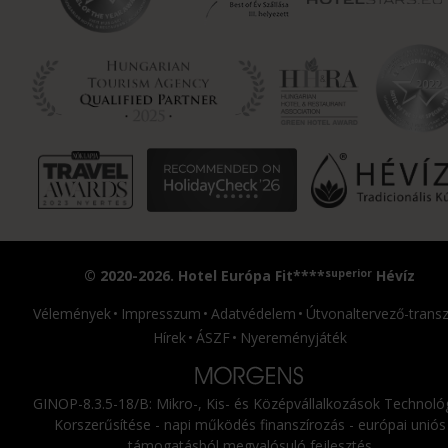
superior
© 2020-2026. Hotel Európa Fit****
Hévíz
Vélemények
Impresszum
Adatvédelem
Útvonaltervező-transz
Hírek
ÁSZF
Nyereményjáték
GINOP-8.3.5-18/B: Mikro-, Kis- és Középvállalkozások Technológ
Korszerűsítése - napi működés finanszírozás - európai uniós
támogatásból megvalósuló fejlesztés