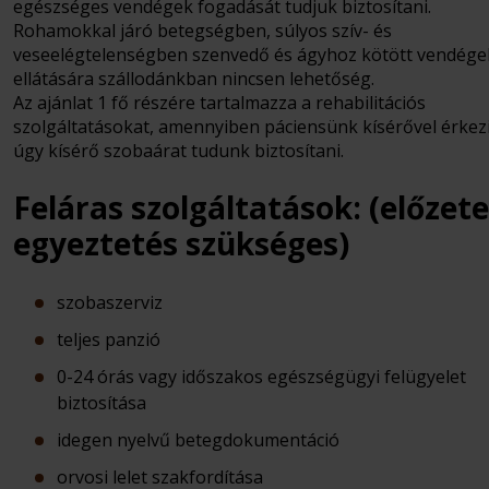
egészséges vendégek fogadását tudjuk biztosítani.
Rohamokkal járó betegségben, súlyos szív- és
veseelégtelenségben szenvedő és ágyhoz kötött vendége
ellátására szállodánkban nincsen lehetőség.
Az ajánlat 1 fő részére tartalmazza a rehabilitációs
szolgáltatásokat, amennyiben páciensünk kísérővel érkezi
úgy kísérő szobaárat tudunk biztosítani.
Feláras szolgáltatások: (előzet
egyeztetés szükséges)
szobaszerviz
teljes panzió
0-24 órás vagy időszakos egészségügyi felügyelet
biztosítása
idegen nyelvű betegdokumentáció
orvosi lelet szakfordítása