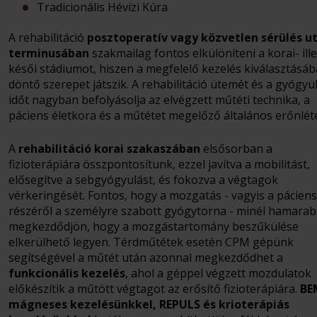
Tradicionális Hévízi Kúra
A rehabilitáció
posztoperatív vagy közvetlen sérülés u
terminusában
szakmailag fontos elkülöníteni a korai- ill
késői stádiumot, hiszen a megfelelő kezelés kiválasztásáb
döntő szerepet játszik. A rehabilitáció ütemét és a gyógyul
időt nagyban befolyásolja az elvégzett műtéti technika, a
páciens életkora és a műtétet megelőző általános erőnlét
A
rehabilitáció korai szakaszában
elsősorban a
fizioterápiára összpontosítunk, ezzel javítva a mobilitást,
elősegítve a sebgyógyulást, és fokozva a végtagok
vérkeringését. Fontos, hogy a mozgatás - vagyis a páciens
részéről a személyre szabott gyógytorna - minél hamara
megkezdődjön, hogy a mozgástartomány beszűkülése
elkerülhető legyen. Térdműtétek esetén CPM gépünk
segítségével a műtét után azonnal megkezdődhet a
funkcionális kezelés
, ahol a géppel végzett mozdulatok
előkészítik a műtött végtagot az erősítő fizioterápiára.
BE
mágneses kezelésünkkel, REPULS és krioterápiás