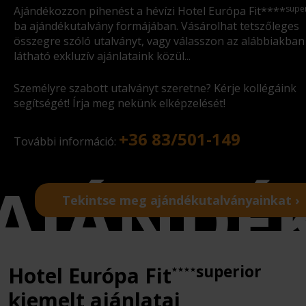
supe
Ajándékozzon pihenést a hévízi Hotel Európa Fit****
ba ajándékutalvány formájában. Vásárolhat tetszőleges
összegre szóló utalványt, vagy válasszon az alábbiakban
látható exkluzív ajánlataink közül...
Személyre szabott utalványt szeretne? Kérje kollégáink
segítségét! Írja meg nekünk elképzelését!
+36 83/501-149
További információ:
Tekintse meg ajándékutalványainkat ›
superior
Hotel Európa Fit
★★★★
kiemelt ajánlatai