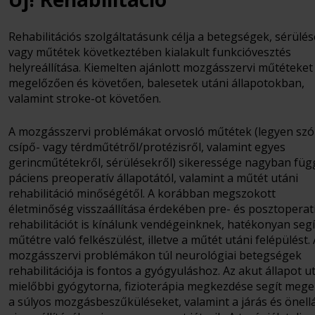
Rehabilitációs szolgáltatásunk célja a betegségek, sérülé
vagy műtétek következtében kialakult funkcióvesztés
helyreállítása. Kiemelten ajánlott mozgásszervi műtéteket
megelőzően és követően, balesetek utáni állapotokban,
valamint stroke-ot követően.
A mozgásszervi problémákat orvosló műtétek (legyen szó
csípő- vagy térdműtétről/protézisről, valamint egyes
gerincműtétekről, sérülésekről) sikeressége nagyban füg
páciens preoperatív állapotától, valamint a műtét utáni
rehabilitáció minőségétől. A korábban megszokott
életminőség visszaállítása érdekében pre- és posztoperat
rehabilitációt is kínálunk vendégeinknek, hatékonyan segí
műtétre való felkészülést, illetve a műtét utáni felépülést. 
mozgásszervi problémákon túl neurológiai betegségek
rehabilitációja is fontos a gyógyuláshoz. Az akut állapot u
mielőbbi gyógytorna, fizioterápia megkezdése segít mege
a súlyos mozgásbeszűküléseket, valamint a járás és önell