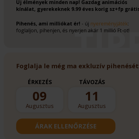
Új élmények minden nap! Gazdag animációs
kínálat, gyerekeknek 9.99 éves korig sz+fp gráti
Pihenés, ami milliókat ér!
- új
nyereményjáték
:
foglaljon, pihenjen, és nyerjen akár 1 millió Ft-ot!
Foglalja le még ma exkluzív pihenését
ÉRKEZÉS
TÁVOZÁS
09
11
Augusztus
Augusztus
ÁRAK ELLENŐRZÉSE