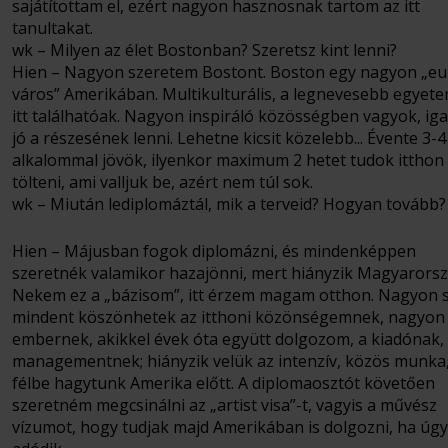
sajátítottam el, ezért nagyon hasznosnak tartom az itt
tanultakat.
wk – Milyen az élet Bostonban? Szeretsz kint lenni?
Hien – Nagyon szeretem Bostont. Boston egy nagyon „eu
város” Amerikában. Multikulturális, a legnevesebb egyet
itt találhatóak. Nagyon inspiráló közösségben vagyok, ig
jó a részesének lenni. Lehetne kicsit közelebb... Évente 3-4
alkalommal jövök, ilyenkor maximum 2 hetet tudok itthon
tölteni, ami valljuk be, azért nem túl sok.
wk – Miután lediplomáztál, mik a terveid? Hogyan tovább?
Hien – Májusban fogok diplomázni, és mindenképpen
szeretnék valamikor hazajönni, mert hiányzik Magyarorsz
Nekem ez a „bázisom”, itt érzem magam otthon. Nagyon 
mindent köszönhetek az itthoni közönségemnek, nagyon
embernek, akikkel évek óta együtt dolgozom, a kiadónak,
managementnek; hiányzik velük az intenzív, közös munka,
félbe hagytunk Amerika előtt. A diplomaosztót követően
szeretném megcsinálni az „artist visa”-t, vagyis a művész
vízumot, hogy tudjak majd Amerikában is dolgozni, ha úgy