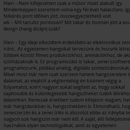
Hien – Nem kifejezetten csak a műsor miatt alakult így.
Mindenképpen szerettem volna egy fél évet halasztani, így
felkérés pont időben jött, összeegyeztethető volt.
wk – Mit tanulsz pontosan? Mit takar és honnan jött a so
design (hang dizájn) szak?
Hien – Egy ideje elkezdtem érdeklődni az elektronikus zen
iránt... Az egyetemen hangokat tervezünk és hozunk létre
többek között filmes produkciókhoz, animációkhoz, de ak
színházaknak is. Ez programozást is takar, zenei szoftver
programozunk, például analóg, digitális szintetizátorokat.
Mivel most már nem csak szerzem hanem hangszerelem i
dalaimat, az elejétől a végtermékig én kísérem végig a
folyamatot, ezért nagyon sokat segített az, hogy sokkal
sajátosabb és különlegesebb hangszíneket tudok létreho
dalaimban. Nemcsak énekben tudom kifejezni magam, h
már hangzásokban is, hangszínekben is. Elmondható, hog
zeneszerzés és a zenei ízlés is abszolút ebbe az irányba te
nagyon sok hangszín már nem élő. A saját, élő fellépésime
használok olyan technológiákat, amit az egyetemen