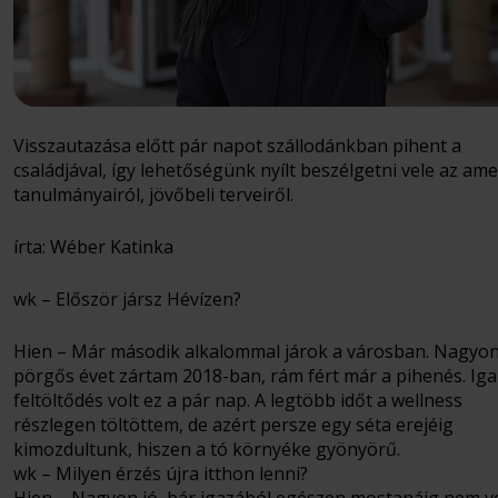
Visszautazása előtt pár napot szállodánkban pihent a
családjával, így lehetőségünk nyílt beszélgetni vele az ame
tanulmányairól, jövőbeli terveiről.
írta: Wéber Katinka
wk – Először jársz Hévízen?
Hien – Már második alkalommal járok a városban. Nagyo
pörgős évet zártam 2018-ban, rám fért már a pihenés. Iga
feltöltődés volt ez a pár nap. A legtöbb időt a wellness
részlegen töltöttem, de azért persze egy séta erejéig
kimozdultunk, hiszen a tó környéke gyönyörű.
wk – Milyen érzés újra itthon lenni?