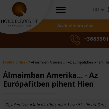
HU
Árak ellenőrzése
AJÁNLATOK
+3683501
Akciók
Ünnepi ajánlatok
Wellness ajánlato
Gyógy ajánlatok
Főoldal
/
Hírek
/
Álmaimban Amerika... - Az Európafitben pihent Hi
Ajándékutalványo
Álmaimban Amerika... - Az
Nőgyógyászati
Családi
Okos
Szezonális
Családi
Bőrgyóg
Okos
Szezo
Csa
T
Törzsvendégpro
Európafitben pihent Hien
kezelések
nyaralás
ár
akció
nyaralás
kezelés
ár
akci
nya
k
Árak ellenőrzés
Figyelem! Az alábbi hír több, mint 1 éve frissült utoljára,