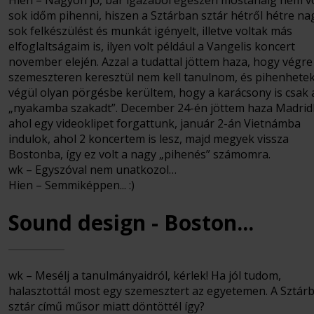
Hien – Nagyon jó, bár igazából egészen mostanáig nem v
sok időm pihenni, hiszen a Sztárban sztár hétről hétre n
sok felkészülést és munkát igényelt, illetve voltak más
elfoglaltságaim is, ilyen volt például a Vangelis koncert
november elején. Azzal a tudattal jöttem haza, hogy végre
szemeszteren keresztül nem kell tanulnom, és pihenhetek
végül olyan pörgésbe kerültem, hogy a karácsony is csak 
„nyakamba szakadt”. December 24-én jöttem haza Madrid
ahol egy videoklipet forgattunk, január 2-án Vietnámba
indulok, ahol 2 koncertem is lesz, majd megyek vissza
Bostonba, így ez volt a nagy „pihenés” számomra.
wk – Egyszóval nem unatkozol…
Hien – Semmiképpen... :)
Sound design - Boston...
wk – Mesélj a tanulmányaidról, kérlek! Ha jól tudom,
halasztottál most egy szemesztert az egyetemen. A Sztár
sztár című műsor miatt döntöttél így?