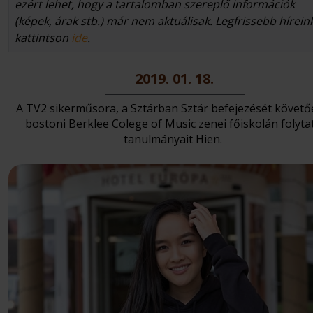
ezért lehet, hogy a tartalomban szereplő információk
(képek, árak stb.) már nem aktuálisak. Legfrissebb hírein
kattintson
ide
.
2019. 01. 18.
A TV2 sikerműsora, a Sztárban Sztár befejezését követő
bostoni Berklee Colege of Music zenei főiskolán folyta
tanulmányait Hien.