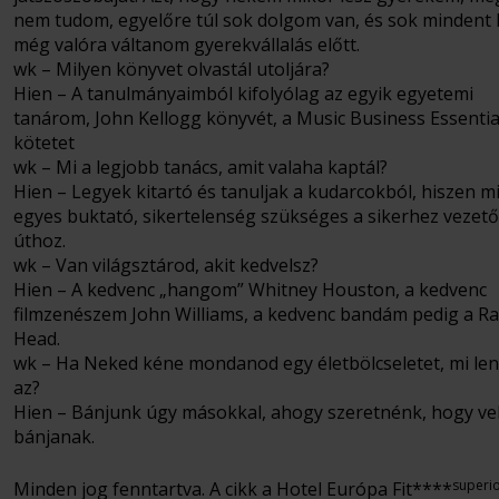
nem tudom, egyelőre túl sok dolgom van, és sok mindent k
még valóra váltanom gyerekvállalás előtt.
wk – Milyen könyvet olvastál utoljára?
Hien – A tanulmányaimból kifolyólag az egyik egyetemi
tanárom, John Kellogg könyvét, a Music Business Essential
kötetet
wk – Mi a legjobb tanács, amit valaha kaptál?
Hien – Legyek kitartó és tanuljak a kudarcokból, hiszen 
egyes buktató, sikertelenség szükséges a sikerhez vezető
úthoz.
wk – Van világsztárod, akit kedvelsz?
Hien – A kedvenc „hangom” Whitney Houston, a kedvenc
filmzenészem John Williams, a kedvenc bandám pedig a Ra
Head.
wk – Ha Neked kéne mondanod egy életbölcseletet, mi le
az?
Hien – Bánjunk úgy másokkal, ahogy szeretnénk, hogy ve
bánjanak.
superi
Minden jog fenntartva. A cikk a Hotel Európa Fit****