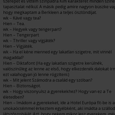
szerepet és vittem színpadra Kim karakterét minden színé
tapasztalat nélkül. A másik pedig amire nagyon büszke va
hogy megkaptam a Berkleen a teljes ösztöndíjat.
wk – Kávé vagy tea?
Hien – Tea.
wk – Hegyek vagy tengerpart?
Hien – Tengerpart
wk – Thriller vagy vígjáték?
Hien – Vígjáték.
wk – Ha el kéne menned egy lakatlan szigetre, mit vinnél
magaddal?
Hien – Diktafont (Ha egy lakatlan szigetre kerülnék,
valószínűleg az lenne az első, hogy elkezdenék dalokat írn
ezt valahogyan jó lenne rögzíteni.)
wk – Mit jelent Számodra a család egy szóban?
Hien – Biztonságot.
wk – Hogy viszonyulsz a gyerekekhez? Hogy van ez a Te
életedben?
Hien – Imádom a gyerekeket, ide a Hotel Európa fit-be is a
unokaöcsémmel érkeztem egyébként, aki imádta a szállo
játszószobáját. Azt, hogy nekem mikor lesz gyerekem, mé