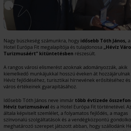
Nagy büszkeség számunkra, hogy
idősebb Tóth János,
a
Hotel Európa Fit megalapítója és tulajdonosa
„Hévíz Váro
Turizmusáért” kitüntetésben
részesült.
A rangos városi elismerést azoknak adományozzák, akik
kiemelkedő munkájukkal hosszú éveken át hozzájárulnak
Hévíz fejlődéséhez, turisztikai hírnevének erősítéséhez és
város értékeinek gyarapításához.
Idősebb Tóth János neve immár
több évtizede
összefon
Hévíz turizmusával
és a Hotel Európa Fit történetével. A
általa képviselt szemlélet, a folyamatos fejlődés, a magas
színvonalú szolgáltatások és a vendégközpontú gondolko
meghatározó szerepet játszott abban, hogy szállodánk H