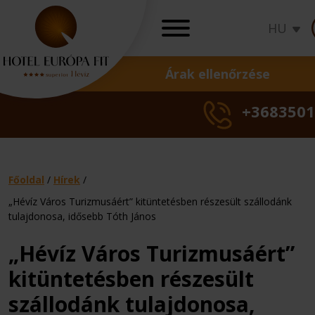
HU
Árak ellenőrzése
AJÁNLATOK
+3683501
Akciók
Ünnepi ajánlatok
Wellness ajánlato
Gyógy ajánlatok
Főoldal
/
Hírek
/
Ajándékutalványo
„Hévíz Város Turizmusáért” kitüntetésben részesült szállodánk
tulajdonosa, idősebb Tóth János
Nőgyógyászati
Családi
Okos
Szezonális
Családi
Bőrgyóg
Okos
Szezo
Csa
T
Törzsvendégpro
kezelések
nyaralás
ár
akció
nyaralás
kezelés
ár
akci
nya
k
„Hévíz Város Turizmusáért”
Árak ellenőrzés
kitüntetésben részesült
szállodánk tulajdonosa,