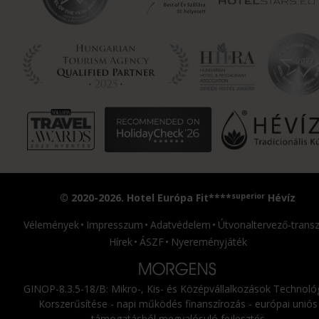
superior
© 2020-2026. Hotel Európa Fit****
Hévíz
Vélemények
Impresszum
Adatvédelem
Útvonaltervező-transz
Hírek
ÁSZF
Nyereményjáték
GINOP-8.3.5-18/B: Mikro-, Kis- és Középvállalkozások Technológ
Korszerűsítése - napi működés finanszírozás - európai uniós
támogatásból megvalósuló fejlesztés