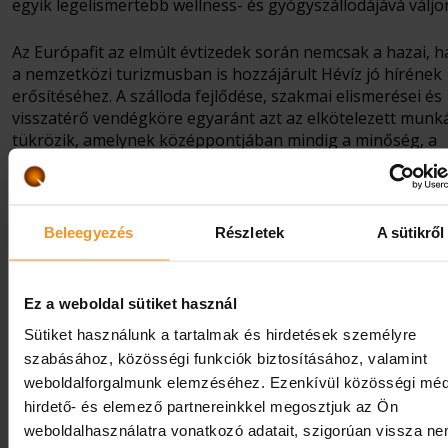
egyik legelismertebb wellness- és gyógyszállodájává váljo
Az Európafit az elmúlt évtizedek során nemcsak a hazai, 
a nemzetközi turizmusban is hozzájárult Hévíz jó hírének
erősítéséhez. A szálloda fejlődése, szakmai elismerései és
visszatérő vendégköre egyaránt azt az elkötelezett munk
tükrözik, amelynek középpontjában mindig a minőség, a
vendégek elégedettsége és Hévíz értékeinek képviselete ál
Szívből gratulálunk az elismeréshez, és köszönjük azt az
elkötelezett, több évtizedes munkát, amellyel id. Tóth Ján
Beleegyezés
Részletek
A sütikről
nemcsak szállodánk, hanem Hévíz turizmusának fejlődésé
jó hírnevét is folyamatosan építi.
Ez a weboldal sütiket használ
Sütiket használunk a tartalmak és hirdetések személyre
szabásához, közösségi funkciók biztosításához, valamint
weboldalforgalmunk elemzéséhez. Ezenkívül közösségi méd
hirdető- és elemező partnereinkkel megosztjuk az Ön
weboldalhasználatra vonatkozó adatait, szigorúan vissza n