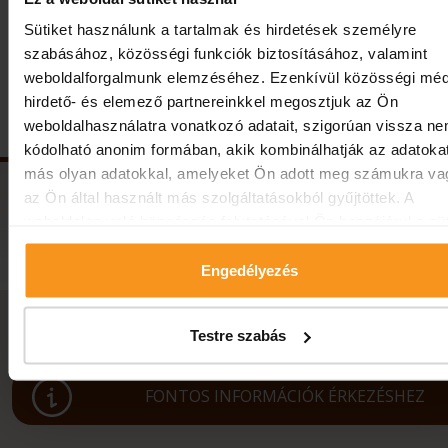
Előző hír
Vissza
Következő 
Sütiket használunk a tartalmak és hirdetések személyre
szabásához, közösségi funkciók biztosításához, valamint
weboldalforgalmunk elemzéséhez. Ezenkívül közösségi méd
Kövessen minket!
hirdető- és elemező partnereinkkel megosztjuk az Ön
weboldalhasználatra vonatkozó adatait, szigorúan vissza n
kódolható anonim formában, akik kombinálhatják az adatoka
más olyan adatokkal, amelyeket Ön adott meg számukra va
az Ön által használt más szolgáltatásokból gyűjtöttek. A
weboldalon való böngészés folytatásával Ön hozzájárul a süt
használatához.
Engedélyezés
Testre szabás
FONTOS INFORMÁCIÓK ÉRKEZÉSHEZ