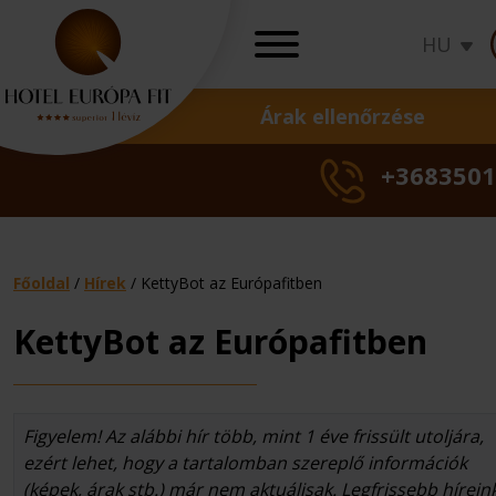
HU
Árak ellenőrzése
AJÁNLATOK
+3683501
Akciók
Ünnepi ajánlatok
Wellness ajánlato
Gyógy ajánlatok
Főoldal
/
Hírek
/
KettyBot az Európafitben
Ajándékutalványo
KettyBot az Európafitben
Nőgyógyászati
Családi
Okos
Szezonális
Családi
Bőrgyóg
Okos
Szezo
Csa
T
Törzsvendégpro
kezelések
nyaralás
ár
akció
nyaralás
kezelés
ár
akci
nya
k
Árak ellenőrzés
Figyelem! Az alábbi hír több, mint 1 éve frissült utoljára,
ezért lehet, hogy a tartalomban szereplő információk
(képek, árak stb.) már nem aktuálisak. Legfrissebb hírein