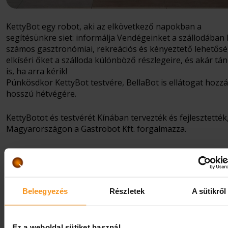
KettyBot egy robot, aki az elkövetkező napokban a
segítésünkre siet: informálja Vendégeinket a szállodában 
számos gasztronómiai, rekreációs és kényeztető lehetősé
elkíséri őket a szálloda különböző részlegeire, és akár tán
is, ha arra kérik!
Pünkösdkor KettyBot testvére, BellaBot is ellátogat hozz
hosszú hétvégére.
KettyBotot és testvérét Kínában tervezték és fejlesztették
Magyarországon a Gastrobot Kft. forgalmazza.
A magyar ötletgazda egy családi vendéglátós vállalkozás, 
TikTokon ismerkedtek meg az efféle robotokkal, és hozt
őket Magyarországra.
Beleegyezés
Részletek
A sütikről
Nagyon örülünk neki, hogy KettyBot és a jövőben BellaBot
Vendégeink lehetnek szállodánkban!
Ez a weboldal sütiket használ