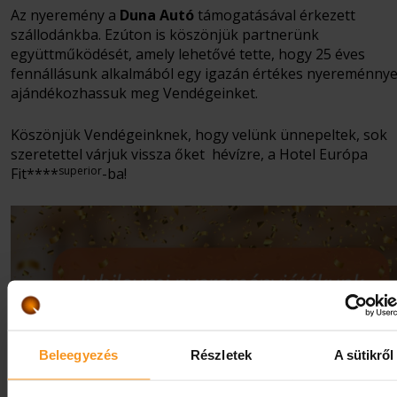
Az nyeremény a
Duna Autó
támogatásával érkezett
szállodánkba. Ezúton is köszönjük partnerünk
együttműködését, amely lehetővé tette, hogy 25 éves
fennállásunk alkalmából egy igazán értékes nyereménnye
ajándékozhassuk meg Vendégeinket.
Köszönjük Vendégeinknek, hogy velünk ünnepeltek, sok
szeretettel várjuk vissza őket hévízre, a Hotel Európa
superior
Fit****
-ba!
Beleegyezés
Részletek
A sütikről