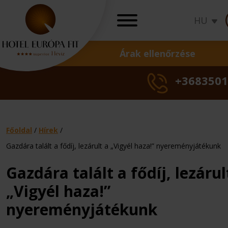
HU
Árak ellenőrzése
AJÁNLATOK
+3683501
Akciók
Ünnepi ajánlatok
Wellness ajánlato
Gyógy ajánlatok
Főoldal
/
Hírek
/
Ajándékutalványo
Gazdára talált a fődíj, lezárult a „Vigyél haza!” nyereményjátékunk
Nőgyógyászati
Családi
Okos
Szezonális
Családi
Bőrgyóg
Okos
Szezo
Csa
T
Törzsvendégpro
Gazdára talált a fődíj, lezárul
kezelések
nyaralás
ár
akció
nyaralás
kezelés
ár
akci
nya
k
Árak ellenőrzés
„Vigyél haza!”
nyereményjátékunk