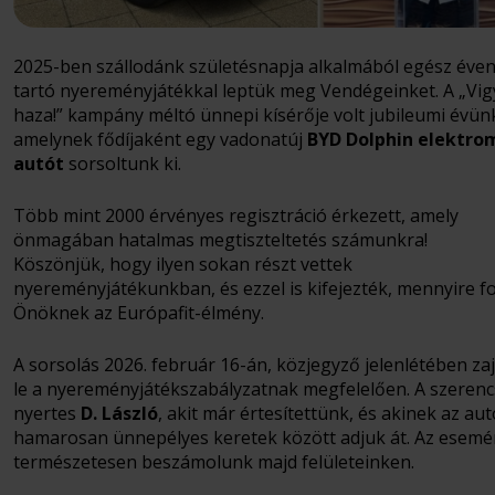
2025-ben szállodánk születésnapja alkalmából egész éven
tartó nyereményjátékkal leptük meg Vendégeinket. A „Vig
haza!” kampány méltó ünnepi kísérője volt jubileumi évün
amelynek fődíjaként egy vadonatúj
BYD Dolphin elektro
autót
sorsoltunk ki.
Több mint 2000 érvényes regisztráció érkezett, amely
önmagában hatalmas megtiszteltetés számunkra!
Köszönjük, hogy ilyen sokan részt vettek
nyereményjátékunkban, és ezzel is kifejezték, mennyire f
Önöknek az Európafit-élmény.
A sorsolás 2026. február 16-án, közjegyző jelenlétében zaj
le a nyereményjátékszabályzatnak megfelelően. A szeren
nyertes
D. László
, akit már értesítettünk, és akinek az aut
hamarosan ünnepélyes keretek között adjuk át. Az esemé
természetesen beszámolunk majd felületeinken.