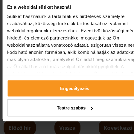
Ez a weboldal sütiket használ
Sütiket használunk a tartalmak és hirdetések személyre
szabásához, közösségi funkciók biztosításához, valamint
weboldalforgalmunk elemzéséhez. Ezenkívül közösségi méd
hirdető- és elemező partnereinkkel megosztjuk az Ön
weboldalhasználatra vonatkozó adatait, szigorúan vissza n
kódolható anonim formában, akik kombinálhatják az adatoka
más olyan adatokkal, amelyeket Ön adott meg számukra va
az Ön által használt más szolgáltatásokból gyűjtöttek. A
weboldalon való böngészés folytatásával Ön hozzájárul a süt
használatához.
Engedélyezés
Testre szabás
Előző hír
Vissza
Következő 