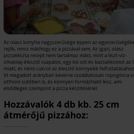
Az olasz konyha nagyszerűsége éppen az egyszerűségéb
rejlik, nincs máshogy ez a pizzával sem. Az igazi, olasz
pizzatészta recept nem tartalmaz mást, mint a liszt-víz-
olívaolaj-élesztő csapatot, egy kis sót és bazsalikomot az 
miatt, és némi cukrot az élesztő könnyebb felfuttatásához
itt megadott arányban keverve csodálatosan ropogósra sü
otthoni sütőben is, és könnyen formázható lesz, ami
elsődleges szempont a pizza készítésénél.
Hozzávalók 4 db kb. 25 cm
átmérőjű pizzához: