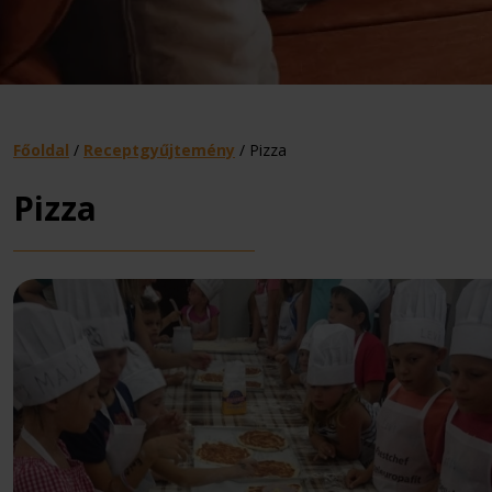
Főoldal
/
Receptgyűjtemény
/
Pizza
Pizza