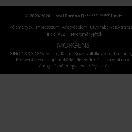
superior
© 2020-2026. Hotel Európa Fit****
Hévíz
Vélemények
Impresszum
Adatvédelem
Útvonaltervező-transz
Hírek
ÁSZF
Nyereményjáték
GINOP-8.3.5-18/B: Mikro-, Kis- és Középvállalkozások Technológ
Korszerűsítése - napi működés finanszírozás - európai uniós
támogatásból megvalósuló fejlesztés