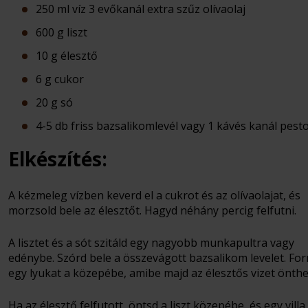
250 ml víz 3 evőkanál extra szűz olívaolaj
600 g liszt
10 g élesztő
6 g cukor
20 g só
4-5 db friss bazsalikomlevél vagy 1 kávés kanál pest
Elkészítés:
A kézmeleg vízben keverd el a cukrot és az olívaolajat, és
morzsold bele az élesztőt. Hagyd néhány percig felfutni.
A lisztet és a sót szitáld egy nagyobb munkapultra vagy
edénybe. Szórd bele a összevágott bazsalikom levelet. Fo
egy lyukat a közepébe, amibe majd az élesztős vizet önthe
Ha az élesztő felfutott, öntsd a liszt közepébe, és egy villa